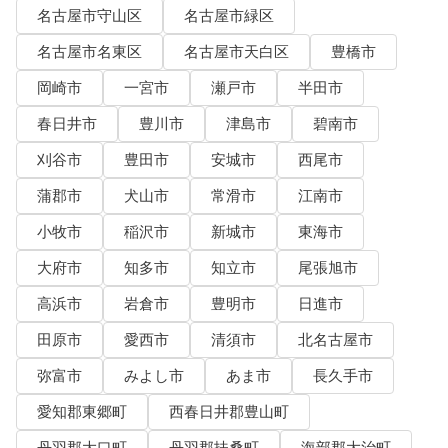
名古屋市守山区
名古屋市緑区
名古屋市名東区
名古屋市天白区
豊橋市
岡崎市
一宮市
瀬戸市
半田市
春日井市
豊川市
津島市
碧南市
刈谷市
豊田市
安城市
西尾市
蒲郡市
犬山市
常滑市
江南市
小牧市
稲沢市
新城市
東海市
大府市
知多市
知立市
尾張旭市
高浜市
岩倉市
豊明市
日進市
田原市
愛西市
清須市
北名古屋市
弥富市
みよし市
あま市
長久手市
愛知郡東郷町
西春日井郡豊山町