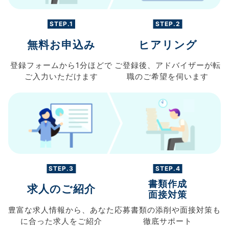
STEP.1
STEP.2
無料お申込み
ヒアリング
登録フォームから
1分ほどで
ご登録後、
アドバイザーが転
ご入力
いただけます
職の
ご希望を伺います
STEP.3
STEP.4
書類作成
求人のご紹介
面接対策
豊富な求人情報から、
あなた
応募書類の
添削や面接対策も
に合った求人を
ご紹介
徹底サポート