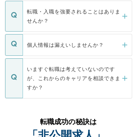
ます。通常、5営業日以内にはご連絡をせて
マイナビDOCTORで取り扱っている求人の
いただきますので、しばらくお待ちくださ
うち約3割は、Webサイトからご覧いただ
転職・入職を強要されることはありま
い。
けない「非公開求人」です。非公開求人は
せんか？
下記の理由によって、一般には公開してい
ません。
転職・入職を強要することは一切ありませ
ん。また、仮に応募先から内定をいただい
個人情報は漏えいしませんか？
■応募殺到を避けるため 人気のある医療機
たとしても、ご本人が納得しない限り、内
関を公にしてしまうと、応募が殺到する場
定を承諾する必要はありません。内定先へ
個人情報が漏えいすることはありませんの
合があります。 選考を効率よく行うため
の辞退の連絡はキャリアパートナーが行い
で、ご安心ください。当サイトからの登録
いますぐ転職は考えていないのです
に、医療機関が求める条件に合った人材の
ますので、ご安心ください。
などで収集したご登録者様の個人情報は、
が、これからのキャリアを相談できま
みを人材紹介会社に依頼するケースが増え
ご本人のキャリアアップおよび転職活動の
ています。
すか？
支援を目的に使用いたします。お預かりし
ているすべての個人データはご本人の許可
お気軽にご相談ください。先生専任のキャ
なく、医療機関側に開示したり、第三者に
リアパートナーが将来のご希望などをおう
提供することは一切ありません。また弊社
かがいして、現在の医療機関の状況や紹介
転職成功の秘訣は
は、個人情報の取り扱いについての厳密な
経験をまじえながら、適切なアドバイスを
管理基準を満たした事業者のみに付与され
「非公開求人」
させていただきます。すぐにご転職をされ
る、プライバシーマークを取得済みです。