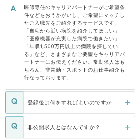
医師専任のキャリアパートナーがご希望条
件などをおうかがいし、ご希望にマッチし
たご入職先をご紹介するサービスです。
「自宅から近い病院を紹介してほしい」
「医療機器が充実した病院で働きたい」
「年収1,500万円以上の病院を探してい
る」など、さまざまなご要望をキャリアパ
ートナーにお伝えください。常勤求人はも
ちろん、非常勤・スポットのお仕事紹介も
行なっております。
登録後は何をすればよいのですか
ご登録いただきましたら、弊社担当者がご
登録内容を確認し、その後メールもしくは
非公開求人とはなんですか？
お電話にて次のステップのご案内をいたし