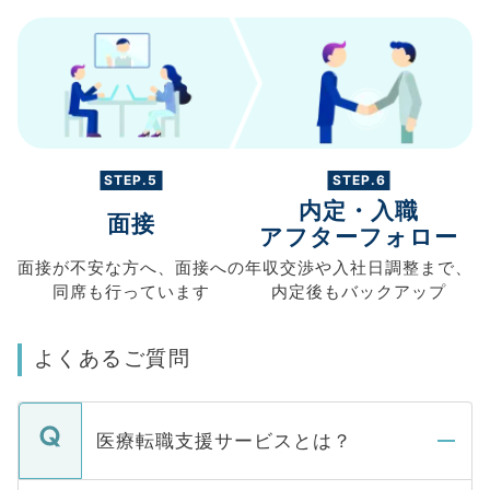
STEP.5
STEP.6
内定・入職
面接
アフターフォロー
面接が不安な方へ、
面接への
年収交渉や
入社日調整まで、
同席も
行っています
内定後もバックアップ
よくあるご質問
医療転職支援サービスとは？