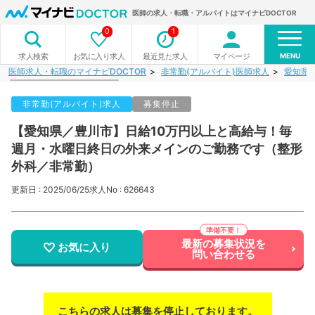
医師の求人・転職・アルバイトはマイナビDOCTOR
0
1
MENU
お気に入り求人
最近見た求人
マイページ
求人検索
医師求人・転職のマイナビDOCTOR
非常勤(アルバイト)医師求人
愛知県
非常勤(アルバイト)求人
募集停止
【愛知県／豊川市】日給10万円以上と高給与！毎
週月・水曜日終日の外来メインのご勤務です（整形
外科／非常勤）
更新日 : 2025/06/25
求人No : 626643
最新の募集状況を
お気に入り
問い合わせる
こちらの求人は募集を停止しております。