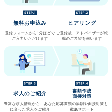
STEP.1
STEP.2
無料お申込み
ヒアリング
登録フォームから
1分ほどで
ご登録後、
アドバイザーが転
ご入力
いただけます
職の
ご希望を伺います
STEP.3
STEP.4
書類作成
求人のご紹介
面接対策
豊富な求人情報から、
あなた
応募書類の
添削や面接対策も
に合った求人を
ご紹介
徹底サポート