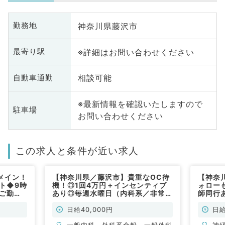
神奈川県藤沢市
勤務地
※詳細はお問い合わせください
最寄り駅
相談可能
自動車通勤
※最新情報を確認いたしますので
駐車場
お問い合わせください
この求人と条件が近い求人
メイン！
【神奈川県／藤沢市】貴重なOC待
【神奈
ト◆9時
機！◎1回4万円＋インセンティブ
ォロー
にご勤務
あり◎毎週水曜日（内科系／非常
師同行
内科系／
勤）
日勤務
日給40,000円
日給
一般内科、外科系全般、一般外科
神