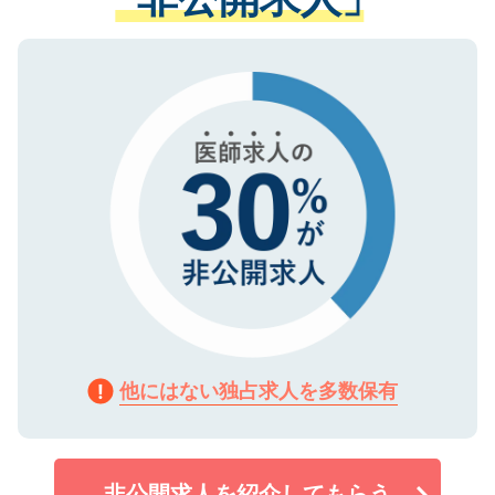
る、プライバシーマークを取得済みです。
ない方には、長期的なサポートが可能です
ご登録いただいた個人情報は、SSL（デー
ので、まずはご登録ください。
タ暗号化）によって保護されていますの
で、機密保持に関してもご安心ください。
他にはない独占求人を多数保有
非公開求人を紹介してもらう