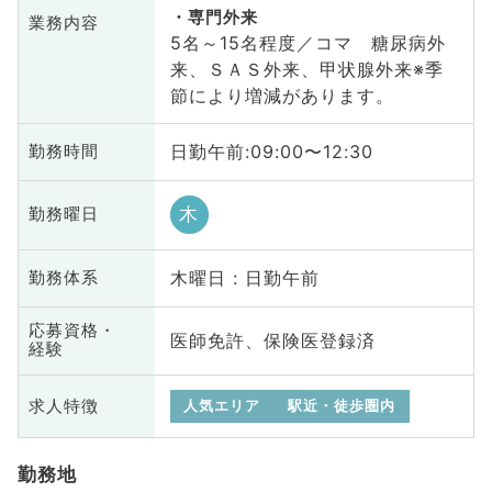
専門外来
業務内容
5名～15名程度／コマ 糖尿病外
来、ＳＡＳ外来、甲状腺外来※季
節により増減があります。
日勤午前:09:00〜12:30
勤務時間
木
勤務曜日
木曜日 : 日勤午前
勤務体系
応募資格・
医師免許、保険医登録済
経験
求人特徴
人気エリア
駅近・徒歩圏内
勤務地