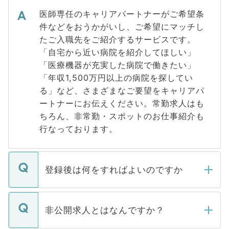
医師専任のキャリアパートナーがご希望条
件などをおうかがいし、ご希望にマッチし
たご入職先をご紹介するサービスです。
「自宅から近い病院を紹介してほしい」
「医療機器が充実した病院で働きたい」
「年収1,500万円以上の病院を探してい
る」など、さまざまなご要望をキャリアパ
ートナーにお伝えください。常勤求人はも
ちろん、非常勤・スポットのお仕事紹介も
行なっております。
登録後は何をすればよいのですか
ご登録いただきましたら、弊社担当者がご
登録内容を確認し、その後メールもしくは
非公開求人とはなんですか？
お電話にて次のステップのご案内をいたし