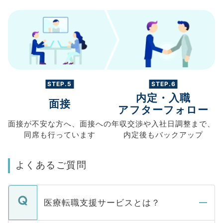
STEP.5
STEP.6
内定・入職
面接
アフターフォロー
面接が不安な方へ、
面接への
年収交渉や
入社日調整まで、
同席も
行っています
内定後もバックアップ
よくあるご質問
医療転職支援サービスとは？