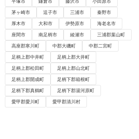
平塚市
鎌倉市
藤沢市
小田原市
茅ヶ崎市
逗子市
三浦市
秦野市
厚木市
大和市
伊勢原市
海老名市
座間市
南足柄市
綾瀬市
三浦郡葉山町
高座郡寒川町
中郡大磯町
中郡二宮町
足柄上郡中井町
足柄上郡大井町
足柄上郡松田町
足柄上郡山北町
足柄上郡開成町
足柄下郡箱根町
足柄下郡真鶴町
足柄下郡湯河原町
愛甲郡愛川町
愛甲郡清川村