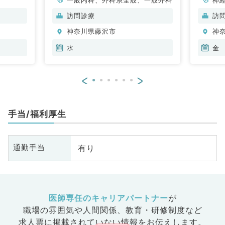
科
訪問診療
訪
分
神奈川県藤沢市
神
内
水
金
<
>
手当/福利厚生
有り
通勤手当
医師専任のキャリアパートナー
が
職場の雰囲気や人間関係、
教育・研修制度など
求人票に掲載されていない情報をお伝えします。