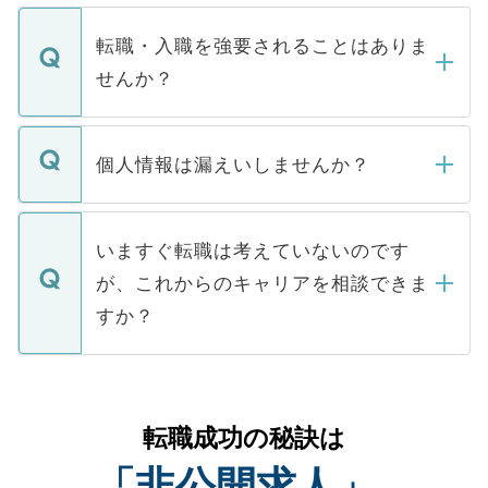
ます。通常、5営業日以内にはご連絡をせて
マイナビDOCTORで取り扱っている求人の
いただきますので、しばらくお待ちくださ
うち約3割は、Webサイトからご覧いただ
転職・入職を強要されることはありま
い。
けない「非公開求人」です。非公開求人は
せんか？
下記の理由によって、一般には公開してい
ません。
転職・入職を強要することは一切ありませ
ん。また、仮に応募先から内定をいただい
個人情報は漏えいしませんか？
■応募殺到を避けるため 人気のある医療機
たとしても、ご本人が納得しない限り、内
関を公にしてしまうと、応募が殺到する場
定を承諾する必要はありません。内定先へ
個人情報が漏えいすることはありませんの
合があります。 選考を効率よく行うため
の辞退の連絡はキャリアパートナーが行い
で、ご安心ください。当サイトからの登録
いますぐ転職は考えていないのです
に、医療機関が求める条件に合った人材の
ますので、ご安心ください。
などで収集したご登録者様の個人情報は、
が、これからのキャリアを相談できま
みを人材紹介会社に依頼するケースが増え
ご本人のキャリアアップおよび転職活動の
ています。
すか？
支援を目的に使用いたします。お預かりし
ているすべての個人データはご本人の許可
お気軽にご相談ください。先生専任のキャ
なく、医療機関側に開示したり、第三者に
リアパートナーが将来のご希望などをおう
提供することは一切ありません。また弊社
かがいして、現在の医療機関の状況や紹介
転職成功の秘訣は
は、個人情報の取り扱いについての厳密な
経験をまじえながら、適切なアドバイスを
管理基準を満たした事業者のみに付与され
「非公開求人」
させていただきます。すぐにご転職をされ