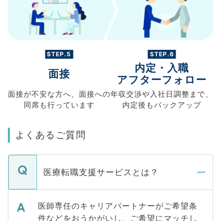
STEP.5
STEP.6
内定・入職
面接
アフターフォロー
面接が不安な方へ、
面接への
年収交渉や
入社日調整まで、
同席も
行っています
内定後もバックアップ
よくあるご質問
医療転職支援サービスとは？
医師専任のキャリアパートナーがご希望条
件などをおうかがいし、ご希望にマッチし