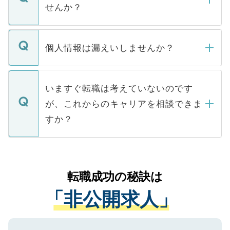
けない「非公開求人」です。非公開求人は
せんか？
下記の理由によって、一般には公開してい
ません。
転職・入職を強要することは一切ありませ
ん。また、仮に応募先から内定をいただい
個人情報は漏えいしませんか？
■応募殺到を避けるため 人気のある医療機
たとしても、ご本人が納得しない限り、内
関を公にしてしまうと、応募が殺到する場
定を承諾する必要はありません。内定先へ
個人情報が漏えいすることはありませんの
合があります。 選考を効率よく行うため
の辞退の連絡はキャリアパートナーが行い
で、ご安心ください。当サイトからの登録
いますぐ転職は考えていないのです
に、医療機関が求める条件に合った人材の
ますので、ご安心ください。
などで収集したご登録者様の個人情報は、
が、これからのキャリアを相談できま
みを人材紹介会社に依頼するケースが増え
ご本人のキャリアアップおよび転職活動の
ています。
すか？
支援を目的に使用いたします。お預かりし
ているすべての個人データはご本人の許可
お気軽にご相談ください。先生専任のキャ
なく、医療機関側に開示したり、第三者に
リアパートナーが将来のご希望などをおう
提供することは一切ありません。また弊社
かがいして、現在の医療機関の状況や紹介
転職成功の秘訣は
は、個人情報の取り扱いについての厳密な
経験をまじえながら、適切なアドバイスを
管理基準を満たした事業者のみに付与され
「非公開求人」
させていただきます。すぐにご転職をされ
る、プライバシーマークを取得済みです。
ない方には、長期的なサポートが可能です
ご登録いただいた個人情報は、SSL（デー
ので、まずはご登録ください。
タ暗号化）によって保護されていますの