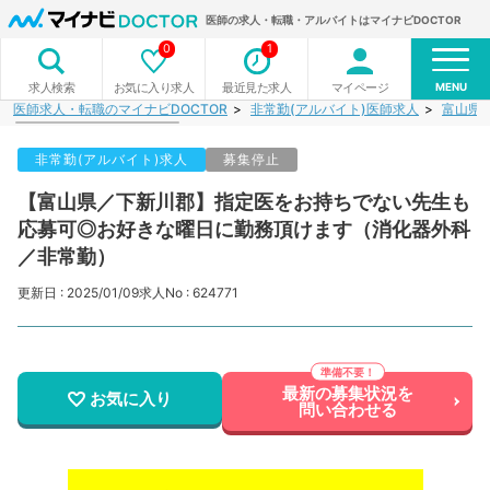
医師の求人・転職・アルバイトはマイナビDOCTOR
0
1
MENU
お気に入り求人
最近見た求人
マイページ
求人検索
医師求人・転職のマイナビDOCTOR
非常勤(アルバイト)医師求人
富山県
非常勤(アルバイト)求人
募集停止
【富山県／下新川郡】指定医をお持ちでない先生も
応募可◎お好きな曜日に勤務頂けます（消化器外科
／非常勤）
更新日 : 2025/01/09
求人No : 624771
最新の募集状況を
お気に入り
問い合わせる