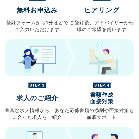
無料お申込み
ヒアリング
登録フォームから
1分ほどで
ご登録後、
アドバイザーが転
ご入力
いただけます
職の
ご希望を伺います
STEP.3
STEP.4
書類作成
求人のご紹介
面接対策
豊富な求人情報から、
あなた
応募書類の
添削や面接対策も
に合った求人を
ご紹介
徹底サポート