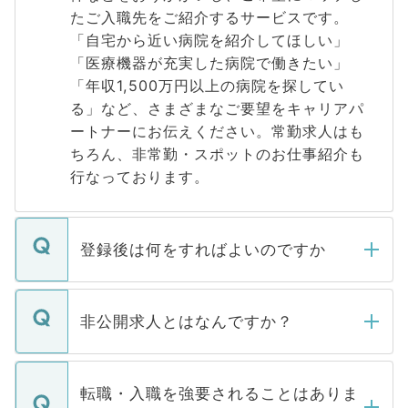
たご入職先をご紹介するサービスです。
「自宅から近い病院を紹介してほしい」
「医療機器が充実した病院で働きたい」
「年収1,500万円以上の病院を探してい
る」など、さまざまなご要望をキャリアパ
ートナーにお伝えください。常勤求人はも
ちろん、非常勤・スポットのお仕事紹介も
行なっております。
登録後は何をすればよいのですか
ご登録いただきましたら、弊社担当者がご
登録内容を確認し、その後メールもしくは
非公開求人とはなんですか？
お電話にて次のステップのご案内をいたし
ます。通常、5営業日以内にはご連絡をせて
マイナビDOCTORで取り扱っている求人の
いただきますので、しばらくお待ちくださ
うち約3割は、Webサイトからご覧いただ
転職・入職を強要されることはありま
い。