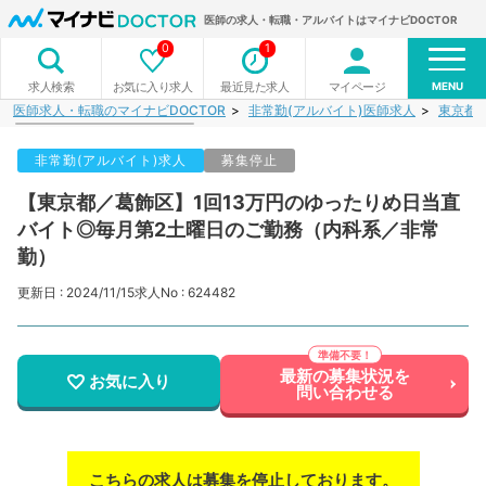
医師の求人・転職・アルバイトはマイナビDOCTOR
0
1
MENU
お気に入り求人
最近見た求人
マイページ
求人検索
医師求人・転職のマイナビDOCTOR
非常勤(アルバイト)医師求人
東京都
非常勤(アルバイト)求人
募集停止
【東京都／葛飾区】1回13万円のゆったりめ日当直
バイト◎毎月第2土曜日のご勤務（内科系／非常
勤）
更新日 : 2024/11/15
求人No : 624482
最新の募集状況を
お気に入り
問い合わせる
こちらの求人は募集を停止しております。