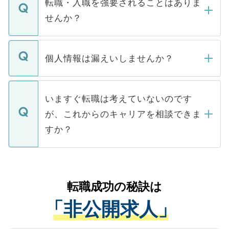
うち約3割は、Webサイトからご覧いただ
転職・入職を強要されることはありま
い。
けない「非公開求人」です。非公開求人は
せんか？
下記の理由によって、一般には公開してい
ません。
転職・入職を強要することは一切ありませ
ん。また、仮に応募先から内定をいただい
個人情報は漏えいしませんか？
■応募殺到を避けるため 人気のある医療機
たとしても、ご本人が納得しない限り、内
関を公にしてしまうと、応募が殺到する場
定を承諾する必要はありません。内定先へ
個人情報が漏えいすることはありませんの
合があります。 選考を効率よく行うため
の辞退の連絡はキャリアパートナーが行い
で、ご安心ください。当サイトからの登録
いますぐ転職は考えていないのです
に、医療機関が求める条件に合った人材の
ますので、ご安心ください。
などで収集したご登録者様の個人情報は、
が、これからのキャリアを相談できま
みを人材紹介会社に依頼するケースが増え
ご本人のキャリアアップおよび転職活動の
ています。
すか？
支援を目的に使用いたします。お預かりし
ているすべての個人データはご本人の許可
お気軽にご相談ください。先生専任のキャ
なく、医療機関側に開示したり、第三者に
リアパートナーが将来のご希望などをおう
提供することは一切ありません。また弊社
かがいして、現在の医療機関の状況や紹介
転職成功の秘訣は
は、個人情報の取り扱いについての厳密な
経験をまじえながら、適切なアドバイスを
管理基準を満たした事業者のみに付与され
「非公開求人」
させていただきます。すぐにご転職をされ
る、プライバシーマークを取得済みです。
ない方には、長期的なサポートが可能です
ご登録いただいた個人情報は、SSL（デー