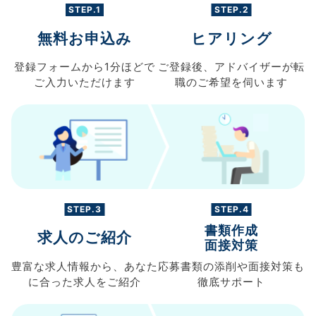
STEP.1
STEP.2
無料お申込み
ヒアリング
登録フォームから
1分ほどで
ご登録後、
アドバイザーが転
ご入力
いただけます
職の
ご希望を伺います
STEP.3
STEP.4
書類作成
求人のご紹介
面接対策
豊富な求人情報から、
あなた
応募書類の
添削や面接対策も
に合った求人を
ご紹介
徹底サポート