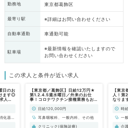
東京都葛飾区
勤務地
※詳細はお問い合わせください
最寄り駅
車通勤可能
自動車通勤
※最新情報を確認いたしますので
駐車場
お問い合わせください
この求人と条件が近い求人
曜日のお
【東京都／葛飾区】日給12万円★
【東京
けます◎
第1.2.4.5週水曜日／外来のお仕
人！第
診求人！
事！コロナワクチン接種業務もお任
なります
す～看護
せする場合もあります（耳鼻咽喉科
時給9,
（一般内
／非常勤）
勤）
日給120,000円
時給
消化器内
耳鼻咽喉科、一般内科、その他
一
クリニック(保険診療)
介