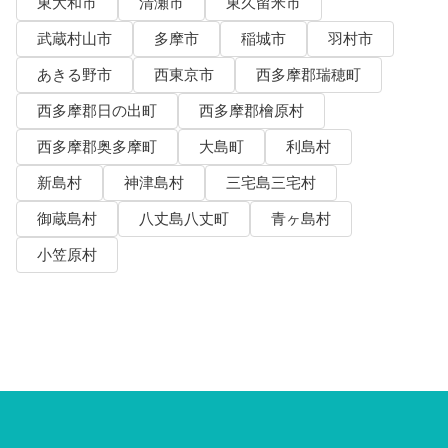
東大和市
清瀬市
東久留米市
武蔵村山市
多摩市
稲城市
羽村市
あきる野市
西東京市
西多摩郡瑞穂町
西多摩郡日の出町
西多摩郡檜原村
西多摩郡奥多摩町
大島町
利島村
新島村
神津島村
三宅島三宅村
御蔵島村
八丈島八丈町
青ヶ島村
小笠原村