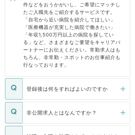
件などをおうかがいし、ご希望にマッチし
たご入職先をご紹介するサービスです。
「自宅から近い病院を紹介してほしい」
「医療機器が充実した病院で働きたい」
「年収1,500万円以上の病院を探してい
る」など、さまざまなご要望をキャリアパ
ートナーにお伝えください。常勤求人はも
ちろん、非常勤・スポットのお仕事紹介も
行なっております。
登録後は何をすればよいのですか
ご登録いただきましたら、弊社担当者がご
登録内容を確認し、その後メールもしくは
非公開求人とはなんですか？
お電話にて次のステップのご案内をいたし
ます。通常、5営業日以内にはご連絡をせて
マイナビDOCTORで取り扱っている求人の
いただきますので、しばらくお待ちくださ