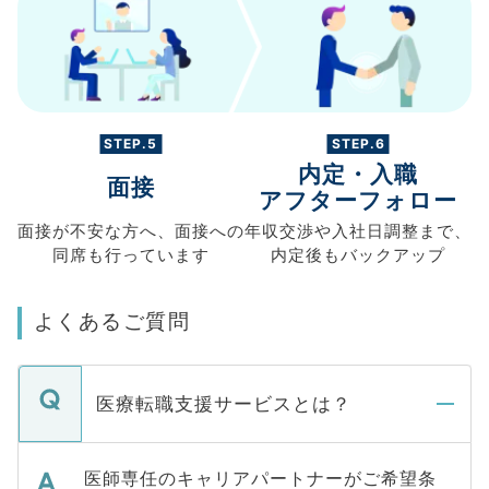
STEP.5
STEP.6
内定・入職
面接
アフターフォロー
面接が不安な方へ、
面接への
年収交渉や
入社日調整まで、
同席も
行っています
内定後もバックアップ
よくあるご質問
医療転職支援サービスとは？
医師専任のキャリアパートナーがご希望条