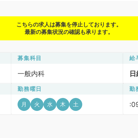
こちらの求人は募集を停止しております。
最新の募集状況の確認も承ります。
募集科目
給
一般内科
日
勤務曜日
勤
:0
月
火
水
木
土