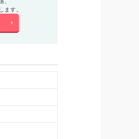
係、
します。