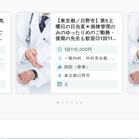
気
【東京都／日野市】第5土
！
曜日の日当直★病棟管理の
ご
みのゆったりめのご勤務・
先
後期の先生も歓迎◎1回11.5
科
万円 ※時間調整不可（内
1回115,000円
科系・外科系／非常勤）
、一
一般内科、外科系全般、一
呼吸
般外科
病院（療養）
内分
東京都日野市
科、
、一
土