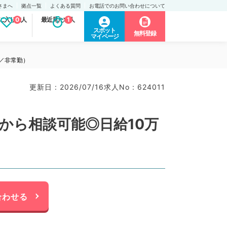
さまへ
拠点一覧
よくある質問
お電話でのお問い合わせについて
に入り求人
0
最近見た求人
1
スポット
無料登録
マイページ
／非常勤）
更新日 : 2026/07/16
求人No : 624011
から相談可能◎日給10万
）
合わせる