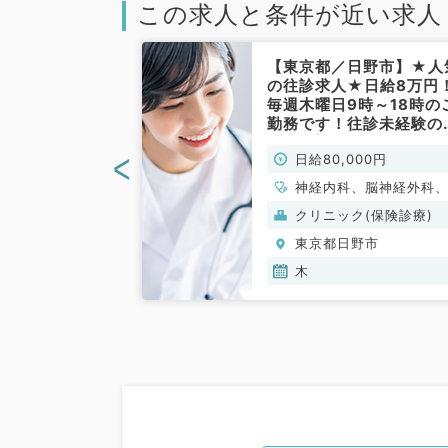
この求人と条件が近い求人
日野市】貴重な
【東京都／日野市】★人
前外来の枠です
の往診求人★日給8万円
らの勤務可能
毎週木曜日9時～18時の
の勤務も可能で
勤務です！往診未経験の
万円のご案内◎
生も歓迎◎（内科系・外
<
00円
日給80,000円
ーケアな外来で
系／非常勤）
／非常勤）
皮膚科、一般内
神経内科、脳神経外科
泌・代謝内科
般内科、循環器内科、
(保険診療)
クリニック(保険診療)
器内科、消化器内科、
野市
東京都日野市
泌・代謝内科、腎臓内
老年内科、外科系全般
木
般外科、消化器外科