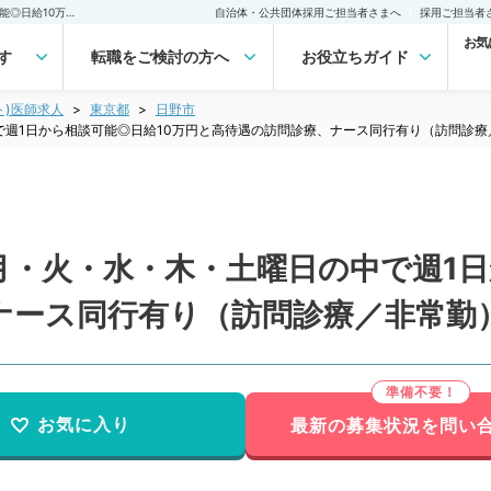
【東京都／日野市】毎週月・火・水・木・土曜日の中で週1日から相談可能◎日給10万円と高待遇の訪問診療、ナース同行有り（訪問診療／非常勤） 非常勤(アルバイト)の求人｜医師の求人・転職・アルバイトは【マイナビDOCTOR】
自治体・公共団体採用ご担当者さまへ
採用ご担当者
お気
す
転職をご検討の方へ
お役立ちガイド
ト)医師求人
東京都
日野市
週1日から相談可能◎日給10万円と高待遇の訪問診療、ナース同行有り（訪問診療
月・火・水・木・土曜日の中で週1日
ナース同行有り（訪問診療／非常勤
お気に入り
最新の募集状況を問い