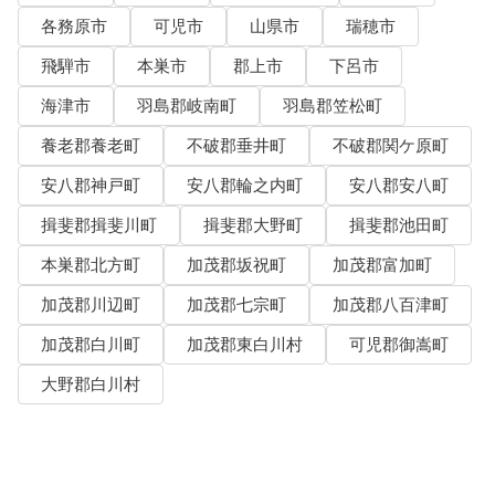
各務原市
可児市
山県市
瑞穂市
飛騨市
本巣市
郡上市
下呂市
海津市
羽島郡岐南町
羽島郡笠松町
養老郡養老町
不破郡垂井町
不破郡関ケ原町
安八郡神戸町
安八郡輪之内町
安八郡安八町
揖斐郡揖斐川町
揖斐郡大野町
揖斐郡池田町
本巣郡北方町
加茂郡坂祝町
加茂郡富加町
加茂郡川辺町
加茂郡七宗町
加茂郡八百津町
加茂郡白川町
加茂郡東白川村
可児郡御嵩町
大野郡白川村