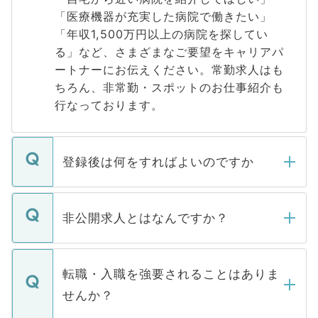
「医療機器が充実した病院で働きたい」
「年収1,500万円以上の病院を探してい
る」など、さまざまなご要望をキャリアパ
ートナーにお伝えください。常勤求人はも
ちろん、非常勤・スポットのお仕事紹介も
行なっております。
登録後は何をすればよいのですか
ご登録いただきましたら、弊社担当者がご
登録内容を確認し、その後メールもしくは
非公開求人とはなんですか？
お電話にて次のステップのご案内をいたし
ます。通常、5営業日以内にはご連絡をせて
マイナビDOCTORで取り扱っている求人の
いただきますので、しばらくお待ちくださ
うち約3割は、Webサイトからご覧いただ
転職・入職を強要されることはありま
い。
けない「非公開求人」です。非公開求人は
せんか？
下記の理由によって、一般には公開してい