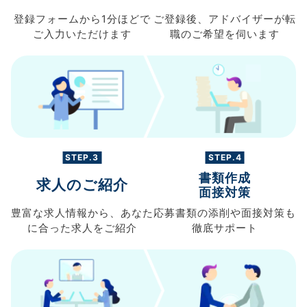
登録フォームから
1分ほどで
ご登録後、
アドバイザーが転
ご入力
いただけます
職の
ご希望を伺います
STEP.3
STEP.4
書類作成
求人のご紹介
面接対策
豊富な求人情報から、
あなた
応募書類の
添削や面接対策も
に合った求人を
ご紹介
徹底サポート