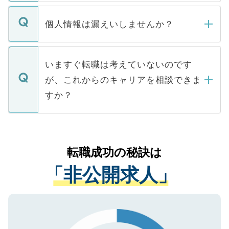
ません。
転職・入職を強要することは一切ありませ
ん。また、仮に応募先から内定をいただい
個人情報は漏えいしませんか？
■応募殺到を避けるため 人気のある医療機
たとしても、ご本人が納得しない限り、内
関を公にしてしまうと、応募が殺到する場
定を承諾する必要はありません。内定先へ
個人情報が漏えいすることはありませんの
合があります。 選考を効率よく行うため
の辞退の連絡はキャリアパートナーが行い
で、ご安心ください。当サイトからの登録
いますぐ転職は考えていないのです
に、医療機関が求める条件に合った人材の
ますので、ご安心ください。
などで収集したご登録者様の個人情報は、
が、これからのキャリアを相談できま
みを人材紹介会社に依頼するケースが増え
ご本人のキャリアアップおよび転職活動の
ています。
すか？
支援を目的に使用いたします。お預かりし
ているすべての個人データはご本人の許可
お気軽にご相談ください。先生専任のキャ
なく、医療機関側に開示したり、第三者に
リアパートナーが将来のご希望などをおう
提供することは一切ありません。また弊社
かがいして、現在の医療機関の状況や紹介
転職成功の秘訣は
は、個人情報の取り扱いについての厳密な
経験をまじえながら、適切なアドバイスを
管理基準を満たした事業者のみに付与され
「非公開求人」
させていただきます。すぐにご転職をされ
る、プライバシーマークを取得済みです。
ない方には、長期的なサポートが可能です
ご登録いただいた個人情報は、SSL（デー
ので、まずはご登録ください。
タ暗号化）によって保護されていますの
で、機密保持に関してもご安心ください。