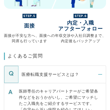
STEP.5
STEP.6
内定・入職
面接
アフターフォロー
面接が不安な方へ、
面接への
年収交渉や
入社日調整まで、
同席も
行っています
内定後もバックアップ
よくあるご質問
医療転職支援サービスとは？
医師専任のキャリアパートナーがご希望条
件などをおうかがいし、ご希望にマッチし
たご入職先をご紹介するサービスです。
「自宅から近い病院を紹介してほしい」