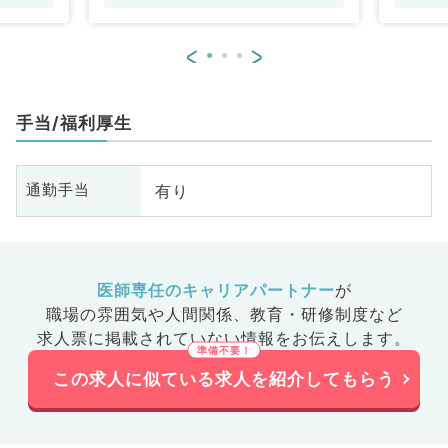
科、老年内科、血液内科、外科系
一
全般、一般外科、消化器外科、乳
<
>
腺外科、膠原病科、大腸・肛門外
科
手当/福利厚生
有り
通勤手当
医師専任のキャリアパートナー
が
職場の雰囲気や人間関係、
教育・研修制度など
求人票に掲載されていない情報をお伝えします。
この求人に似ている求人を紹介してもらう