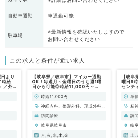
車通勤可能
自動車通勤
※最新情報を確認いたしますので
駐車場
お問い合わせください
この求人と条件が近い求人
曜日より
【岐阜県／岐阜市】マイカー通勤
【岐阜
／時給
OK！毎週月～金曜日のうち週1曜
曜日9
給）／外
日から可能◎時給11,000円～
センテ
です
13,000円★施設訪問診療のお仕事
ル待機
です！（内科系・外科系／非常勤）
科系／
時給11,000円
単価
神経内科、整形外科、形成外科、
精
脳神経外科、呼吸器外科、心臓血
経
訪問診療
訪
管外科、泌尿器科、一般内科、循
科
岐阜県岐阜市
岐
環器内科、呼吸器内科、消化器内
器
科、内分泌・代謝内科、腎臓内
謝
月,火,水,木,金
土,