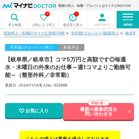
医師の求人・転職・アルバイトはマイナビDOCTOR
0
1
MENU
お気に入り求人
最近見た求人
マイページ
求人検索
医師求人・転職のマイナビDOCTOR
非常勤(アルバイト)医師求人
岐阜県
非常勤(アルバイト)求人
募集停止
【岐阜県／岐阜市】コマ5万円と高額です◎毎週
水・木曜日の外来のお仕事～週1コマよりご勤務可
能～（整形外科／非常勤）
更新日 : 2024/11/14
求人No : 623888
最新の募集状況を
お気に入り
問い合わせる
こちらの求人は募集を停止しております。