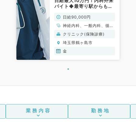
日給最大10万円！内科外来
バイト◆最寄り駅からも徒
歩圏内で池袋駅からも45分
日給90,000円
程度と通勤至便です（一般
内科／非常勤）
神経内科、一般内科、循環
器内科、呼吸器内科、消化
クリニック(保険診療)
器内科、内分泌・代謝内
埼玉県鶴ヶ島市
科、腎臓内科、老年内科、
血液内科
金
業務内容
勤務地