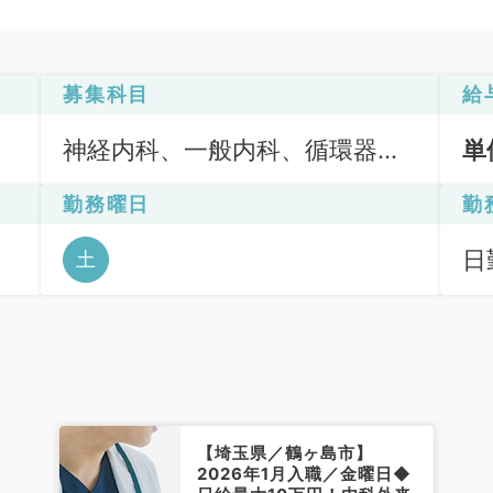
募集科目
給
神経内科、一般内科、循環器内
単
科、呼吸器内科、消化器内科、
勤務曜日
勤
内分泌・代謝内科、腎臓内科、
血液内科
日
土
【埼玉県／鶴ヶ島市】
2026年1月入職／金曜日◆