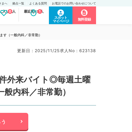
さまへ
拠点一覧
よくある質問
お電話でのお問い合わせについて
に入り求人
0
最近見た求人
1
スポット
無料登録
マイページ
けます（一般内科／非常勤）
更新日 : 2025/11/25
求人No : 623138
条件外来バイト◎毎週土曜
一般内科／非常勤）
らう