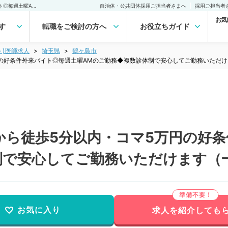
【埼玉県／鶴ヶ島市】駅から徒歩5分以内・コマ5万円の好条件外来バイト◎毎週土曜AMのご勤務◆複数診体制で安心してご勤務いただけます（一般内科／非常勤）非常勤(アルバイト)の求人｜医師の求人・転職・アルバイトは【マイナビDOCTOR】
自治体・公共団体採用ご担当者さまへ
採用ご担当者
お気
す
転職をご検討の方へ
お役立ちガイド
ト)医師求人
埼玉県
鶴ヶ島市
円の好条件外来バイト◎毎週土曜AMのご勤務◆複数診体制で安心してご勤務いただ
から徒歩5分以内・コマ5万円の好
制で安心してご勤務いただけます（
お気に入り
求人を紹介しても