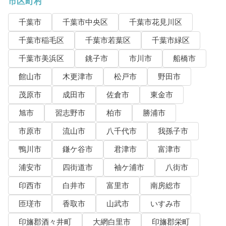
市区町村
千葉市
千葉市中央区
千葉市花見川区
千葉市稲毛区
千葉市若葉区
千葉市緑区
千葉市美浜区
銚子市
市川市
船橋市
館山市
木更津市
松戸市
野田市
茂原市
成田市
佐倉市
東金市
旭市
習志野市
柏市
勝浦市
市原市
流山市
八千代市
我孫子市
鴨川市
鎌ケ谷市
君津市
富津市
浦安市
四街道市
袖ケ浦市
八街市
印西市
白井市
富里市
南房総市
匝瑳市
香取市
山武市
いすみ市
印旛郡酒々井町
大網白里市
印旛郡栄町