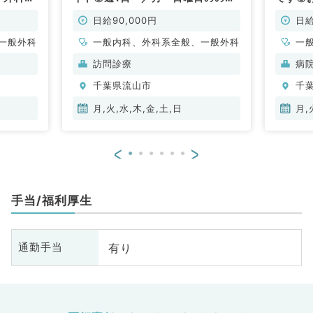
ずれかで勤務可！週3日社保加入や
務可（
時短勤務も応相談です（内科系／非
日給90,000円
日給
常勤）
一般外科
一般内科、外科系全般、一般外科
一
科
訪問診療
病
千葉県流山市
千
月,火,水,木,金,土,日
月,
<
>
手当/福利厚生
有り
通勤手当