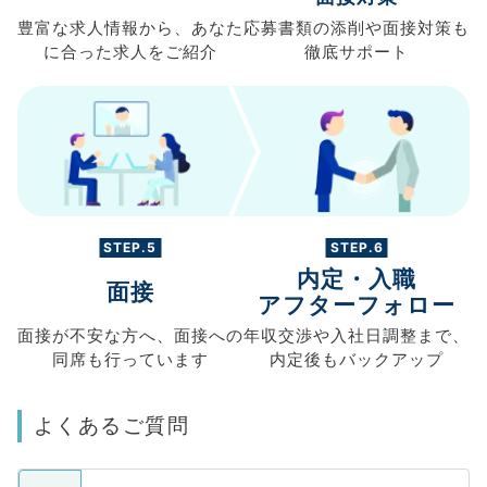
豊富な求人情報から、
あなた
応募書類の
添削や面接対策も
に合った求人を
ご紹介
徹底サポート
STEP.5
STEP.6
内定・入職
面接
アフターフォロー
面接が不安な方へ、
面接への
年収交渉や
入社日調整まで、
同席も
行っています
内定後もバックアップ
よくあるご質問