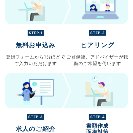
STEP.1
STEP.2
無料お申込み
ヒアリング
登録フォームから
1分ほどで
ご登録後、
アドバイザーが転
ご入力
いただけます
職の
ご希望を伺います
STEP.3
STEP.4
書類作成
求人のご紹介
面接対策