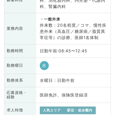
科、消化器内科、内分泌・代謝内
募集科目
科、腎臓内科
一般外来
外来数：20名程度／コマ、慢性疾
業務内容
患外来（高血圧／糖尿病／脂質異
常症等）の診療、医師1名体制
日勤午前:08:45〜12:45
勤務時間
水
勤務曜日
水曜日 : 日勤午前
勤務体系
応募資格・
医師免許、保険医登録済
経験
求人特徴
人気エリア
駅近・徒歩圏内