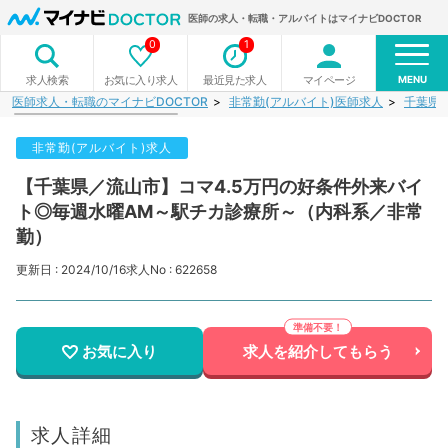
医師の求人・転職・アルバイトはマイナビDOCTOR
0
1
MENU
お気に入り求人
最近見た求人
マイページ
求人検索
医師求人・転職のマイナビDOCTOR
非常勤(アルバイト)医師求人
千葉県
非常勤(アルバイト)求人
【千葉県／流山市】コマ4.5万円の好条件外来バイ
ト◎毎週水曜AM～駅チカ診療所～（内科系／非常
勤）
更新日 : 2024/10/16
求人No : 622658
お気に入り
求人を紹介してもらう
求人詳細