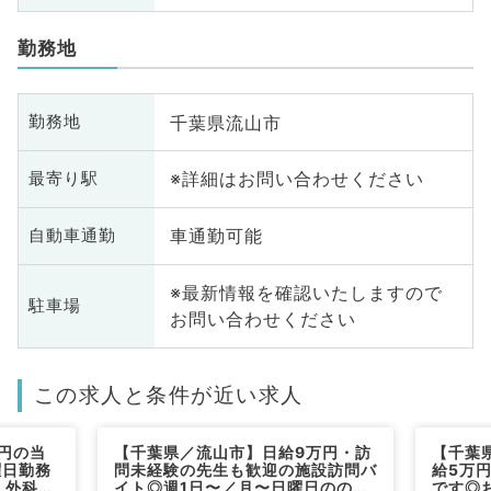
勤務地
千葉県流山市
勤務地
※詳細はお問い合わせください
最寄り駅
車通勤可能
自動車通勤
※最新情報を確認いたしますので
駐車場
お問い合わせください
この求人と条件が近い求人
円の当
【千葉県／流山市】日給9万円・訪
【千葉
曜日勤務
問未経験の先生も歓迎の施設訪問バ
給5万
、外科系
イト◎週1日〜／月〜日曜日ののい
です◎