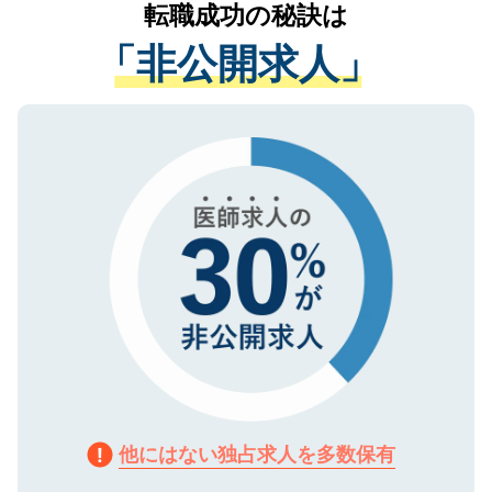
かがいして、現在の医療機関の状況や紹介
転職成功の秘訣は
は、個人情報の取り扱いについての厳密な
経験をまじえながら、適切なアドバイスを
管理基準を満たした事業者のみに付与され
「非公開求人」
させていただきます。すぐにご転職をされ
る、プライバシーマークを取得済みです。
ない方には、長期的なサポートが可能です
ご登録いただいた個人情報は、SSL（デー
ので、まずはご登録ください。
タ暗号化）によって保護されていますの
で、機密保持に関してもご安心ください。
他にはない独占求人を多数保有