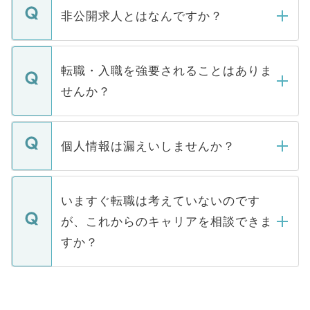
登録内容を確認し、その後メールもしくは
非公開求人とはなんですか？
お電話にて次のステップのご案内をいたし
ます。通常、5営業日以内にはご連絡をせて
マイナビDOCTORで取り扱っている求人の
いただきますので、しばらくお待ちくださ
うち約3割は、Webサイトからご覧いただ
転職・入職を強要されることはありま
い。
けない「非公開求人」です。非公開求人は
せんか？
下記の理由によって、一般には公開してい
ません。
転職・入職を強要することは一切ありませ
ん。また、仮に応募先から内定をいただい
個人情報は漏えいしませんか？
■応募殺到を避けるため 人気のある医療機
たとしても、ご本人が納得しない限り、内
関を公にしてしまうと、応募が殺到する場
定を承諾する必要はありません。内定先へ
個人情報が漏えいすることはありませんの
合があります。 選考を効率よく行うため
の辞退の連絡はキャリアパートナーが行い
で、ご安心ください。当サイトからの登録
いますぐ転職は考えていないのです
に、医療機関が求める条件に合った人材の
ますので、ご安心ください。
などで収集したご登録者様の個人情報は、
が、これからのキャリアを相談できま
みを人材紹介会社に依頼するケースが増え
ご本人のキャリアアップおよび転職活動の
ています。
すか？
支援を目的に使用いたします。お預かりし
ているすべての個人データはご本人の許可
お気軽にご相談ください。先生専任のキャ
なく、医療機関側に開示したり、第三者に
リアパートナーが将来のご希望などをおう
提供することは一切ありません。また弊社