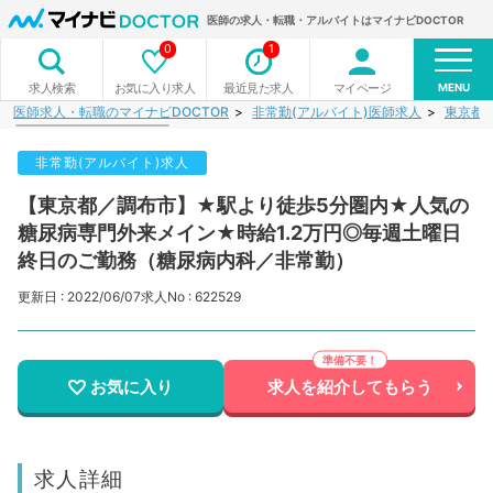
医師の求人・転職・アルバイトはマイナビDOCTOR
0
1
MENU
お気に入り求人
最近見た求人
マイページ
求人検索
医師求人・転職のマイナビDOCTOR
非常勤(アルバイト)医師求人
東京都
非常勤(アルバイト)求人
【東京都／調布市】★駅より徒歩5分圏内★人気の
糖尿病専門外来メイン★時給1.2万円◎毎週土曜日
終日のご勤務（糖尿病内科／非常勤）
更新日 : 2022/06/07
求人No : 622529
お気に入り
求人を紹介してもらう
求人詳細