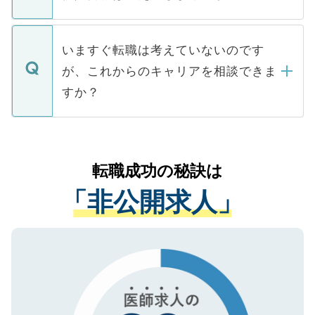
■応募殺到を避けるため 人気のある医療機
たとしても、ご本人が納得しない限り、内
関を公にしてしまうと、応募が殺到する場
定を承諾する必要はありません。内定先へ
個人情報が漏えいすることはありませんの
合があります。 選考を効率よく行うため
の辞退の連絡はキャリアパートナーが行い
で、ご安心ください。当サイトからの登録
いますぐ転職は考えていないのです
に、医療機関が求める条件に合った人材の
ますので、ご安心ください。
などで収集したご登録者様の個人情報は、
が、これからのキャリアを相談できま
みを人材紹介会社に依頼するケースが増え
ご本人のキャリアアップおよび転職活動の
ています。
すか？
支援を目的に使用いたします。お預かりし
ているすべての個人データはご本人の許可
お気軽にご相談ください。先生専任のキャ
なく、医療機関側に開示したり、第三者に
リアパートナーが将来のご希望などをおう
提供することは一切ありません。また弊社
かがいして、現在の医療機関の状況や紹介
転職成功の秘訣は
は、個人情報の取り扱いについての厳密な
経験をまじえながら、適切なアドバイスを
管理基準を満たした事業者のみに付与され
「非公開求人」
させていただきます。すぐにご転職をされ
る、プライバシーマークを取得済みです。
ない方には、長期的なサポートが可能です
ご登録いただいた個人情報は、SSL（デー
ので、まずはご登録ください。
タ暗号化）によって保護されていますの
で、機密保持に関してもご安心ください。