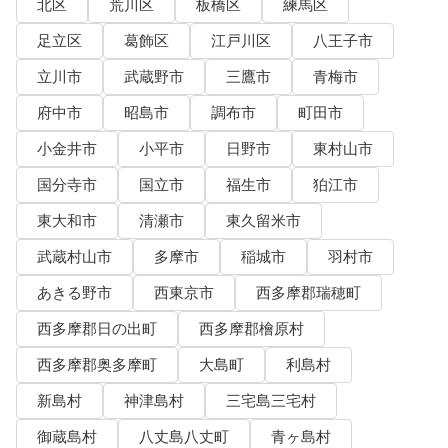
北区
荒川区
板橋区
練馬区
足立区
葛飾区
江戸川区
八王子市
立川市
武蔵野市
三鷹市
青梅市
府中市
昭島市
調布市
町田市
小金井市
小平市
日野市
東村山市
国分寺市
国立市
福生市
狛江市
東大和市
清瀬市
東久留米市
武蔵村山市
多摩市
稲城市
羽村市
あきる野市
西東京市
西多摩郡瑞穂町
西多摩郡日の出町
西多摩郡檜原村
西多摩郡奥多摩町
大島町
利島村
新島村
神津島村
三宅島三宅村
御蔵島村
八丈島八丈町
青ヶ島村