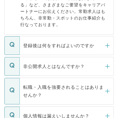
る」など、さまざまなご要望をキャリアパ
ートナーにお伝えください。常勤求人はも
ちろん、非常勤・スポットのお仕事紹介も
行なっております。
登録後は何をすればよいのですか
ご登録いただきましたら、弊社担当者がご
登録内容を確認し、その後メールもしくは
非公開求人とはなんですか？
お電話にて次のステップのご案内をいたし
ます。通常、5営業日以内にはご連絡をせて
マイナビDOCTORで取り扱っている求人の
いただきますので、しばらくお待ちくださ
うち約3割は、Webサイトからご覧いただ
転職・入職を強要されることはありま
い。
けない「非公開求人」です。非公開求人は
せんか？
下記の理由によって、一般には公開してい
ません。
転職・入職を強要することは一切ありませ
ん。また、仮に応募先から内定をいただい
個人情報は漏えいしませんか？