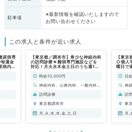
※最新情報を確認いたしますので
駐車場
お問い合わせください
この求人と条件が近い求人
糖尿病専
【東京都／調布市】希少な神経内科
【東京
◎毎週金
の訪問診療★難病専門施設などを
◇個人
尿病内科
対応！月火水木金土日のうち週1日
曜日で
～勤務相談可・時給1万円～◎未経
常勤／
験の先生歓迎！訪問診療のお仕事で
時給10,000円
日給
す（神経内科／非常勤）
神経内科、心療内科、一般内科、
神
循環器内科、呼吸器内科、消化器
科
訪問診療
訪
内科、内分泌・代謝内科、腎臓内
分
東京都調布市
東
科、老年内科、膠原病科
月,火,水,木,金,土,日
月,