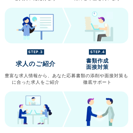
STEP.3
STEP.4
書類作成
求人のご紹介
面接対策
豊富な求人情報から、
あなた
応募書類の
添削や面接対策も
に合った求人を
ご紹介
徹底サポート