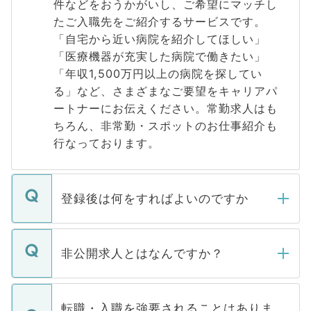
件などをおうかがいし、ご希望にマッチし
たご入職先をご紹介するサービスです。
「自宅から近い病院を紹介してほしい」
「医療機器が充実した病院で働きたい」
「年収1,500万円以上の病院を探してい
る」など、さまざまなご要望をキャリアパ
ートナーにお伝えください。常勤求人はも
ちろん、非常勤・スポットのお仕事紹介も
行なっております。
登録後は何をすればよいのですか
ご登録いただきましたら、弊社担当者がご
登録内容を確認し、その後メールもしくは
非公開求人とはなんですか？
お電話にて次のステップのご案内をいたし
ます。通常、5営業日以内にはご連絡をせて
マイナビDOCTORで取り扱っている求人の
いただきますので、しばらくお待ちくださ
うち約3割は、Webサイトからご覧いただ
転職・入職を強要されることはありま