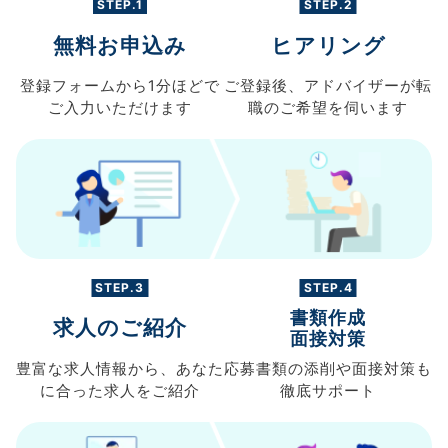
STEP.1
STEP.2
無料お申込み
ヒアリング
登録フォームから
1分ほどで
ご登録後、
アドバイザーが転
ご入力
いただけます
職の
ご希望を伺います
STEP.3
STEP.4
書類作成
求人のご紹介
面接対策
豊富な求人情報から、
あなた
応募書類の
添削や面接対策も
に合った求人を
ご紹介
徹底サポート