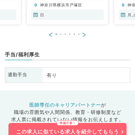
神奈川県横浜市戸塚区
神
日
月,
<
>
手当/福利厚生
有り
通勤手当
医師専任のキャリアパートナー
が
職場の雰囲気や人間関係、
教育・研修制度など
求人票に掲載されていない情報をお伝えします。
この求人に似ている求人を紹介してもらう