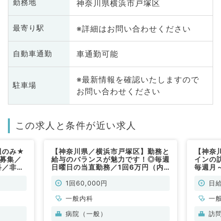
神奈川県横浜市戸塚区
勤務地
※詳細はお問い合わせください
最寄り駅
車通勤可能
自動車通勤
※最新情報を確認いたしますので
駐車場
お問い合わせください
この求人と条件が近い求人
週のみ★
【神奈川県／横浜市戸塚区】勤務と
【神奈
直募集／
給与のバランスが魅力です！◎毎週
インの
科／非常
日曜日の当直勤務／1回6万円（内
毎週月
科系／非常勤）
勤務可
歓迎（
1回60,000円
日給
一般内科
一
病院（一般）
訪