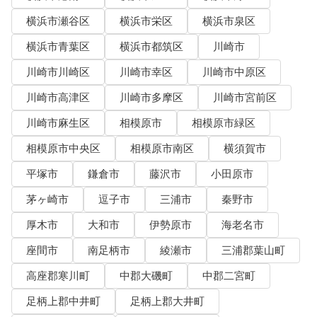
横浜市瀬谷区
横浜市栄区
横浜市泉区
横浜市青葉区
横浜市都筑区
川崎市
川崎市川崎区
川崎市幸区
川崎市中原区
川崎市高津区
川崎市多摩区
川崎市宮前区
川崎市麻生区
相模原市
相模原市緑区
相模原市中央区
相模原市南区
横須賀市
平塚市
鎌倉市
藤沢市
小田原市
茅ヶ崎市
逗子市
三浦市
秦野市
厚木市
大和市
伊勢原市
海老名市
座間市
南足柄市
綾瀬市
三浦郡葉山町
高座郡寒川町
中郡大磯町
中郡二宮町
足柄上郡中井町
足柄上郡大井町