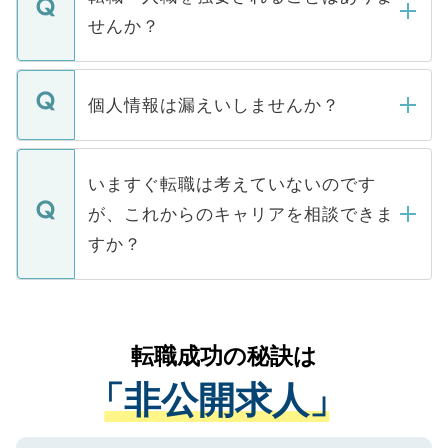
い。
けない「非公開求人」です。非公開求人は
せんか？
下記の理由によって、一般には公開してい
ません。
転職・入職を強要することは一切ありませ
ん。また、仮に応募先から内定をいただい
個人情報は漏えいしませんか？
■応募殺到を避けるため 人気のある医療機
たとしても、ご本人が納得しない限り、内
関を公にしてしまうと、応募が殺到する場
定を承諾する必要はありません。内定先へ
個人情報が漏えいすることはありませんの
合があります。 選考を効率よく行うため
の辞退の連絡はキャリアパートナーが行い
で、ご安心ください。当サイトからの登録
いますぐ転職は考えていないのです
に、医療機関が求める条件に合った人材の
ますので、ご安心ください。
などで収集したご登録者様の個人情報は、
が、これからのキャリアを相談できま
みを人材紹介会社に依頼するケースが増え
ご本人のキャリアアップおよび転職活動の
ています。
すか？
支援を目的に使用いたします。お預かりし
ているすべての個人データはご本人の許可
お気軽にご相談ください。先生専任のキャ
なく、医療機関側に開示したり、第三者に
リアパートナーが将来のご希望などをおう
提供することは一切ありません。また弊社
かがいして、現在の医療機関の状況や紹介
転職成功の秘訣は
は、個人情報の取り扱いについての厳密な
経験をまじえながら、適切なアドバイスを
管理基準を満たした事業者のみに付与され
「非公開求人」
させていただきます。すぐにご転職をされ
る、プライバシーマークを取得済みです。
ない方には、長期的なサポートが可能です
ご登録いただいた個人情報は、SSL（デー
ので、まずはご登録ください。