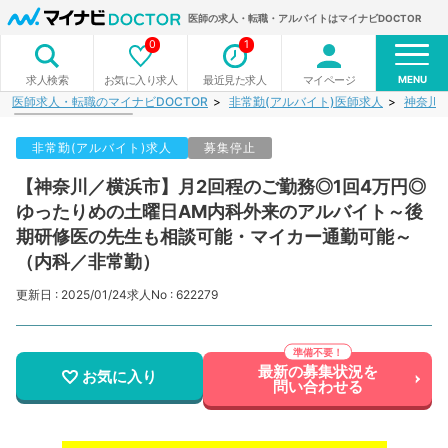
医師の求人・転職・アルバイトはマイナビDOCTOR
0
1
MENU
お気に入り求人
最近見た求人
マイページ
求人検索
医師求人・転職のマイナビDOCTOR
非常勤(アルバイト)医師求人
神奈川
非常勤(アルバイト)求人
募集停止
【神奈川／横浜市】月2回程のご勤務◎1回4万円◎
ゆったりめの土曜日AM内科外来のアルバイト～後
期研修医の先生も相談可能・マイカー通勤可能～
（内科／非常勤）
更新日 : 2025/01/24
求人No : 622279
最新の募集状況を
お気に入り
問い合わせる