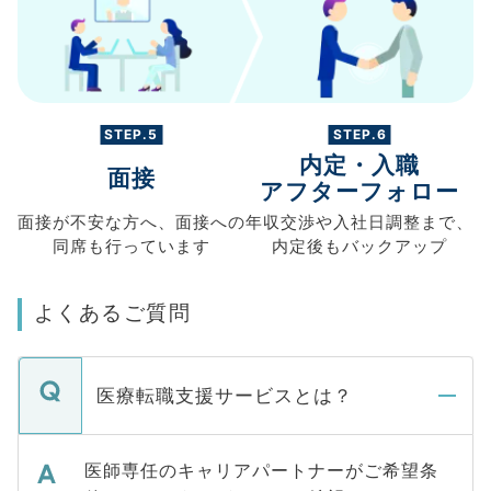
STEP.5
STEP.6
内定・入職
面接
アフターフォロー
面接が不安な方へ、
面接への
年収交渉や
入社日調整まで、
同席も
行っています
内定後もバックアップ
よくあるご質問
医療転職支援サービスとは？
医師専任のキャリアパートナーがご希望条