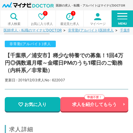
医師の求人・転職・アルバイトはマイナビDOCTOR
0
1
MENU
お気に入り求人
最近見た求人
マイページ
求人検索
医師求人・転職のマイナビDOCTOR
非常勤(アルバイト)医師求人
千葉県
非常勤(アルバイト)求人
【千葉県／浦安市】稀少な特養での募集！1回4万
円◎偶数週月曜～金曜日PMのうち1曜日のご勤務
（内科系／非常勤）
更新日 : 2019/12/03
求人No : 622007
お気に入り
求人を紹介してもらう
求人詳細