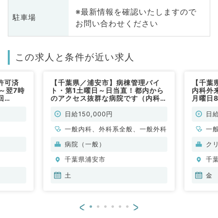
※最新情報を確認いたしますので
駐車場
お問い合わせください
この求人と条件が近い求人
許可済
【千葉県／浦安市】病棟管理バイ
【千葉
～翌7時
ト・第1土曜日～日当直！都内から
内科外
回
のアクセス抜群な病院です（内科・
月曜日8
ブあり！
外科／非常勤）
制で安
グループ
（一般
日給150,000円
日給
勤）
一般内科、外科系全般、一般外科
一
病院（一般）
ク
千葉県浦安市
千
土
金
<
>