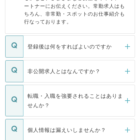
ートナーにお伝えください。常勤求人はも
ちろん、非常勤・スポットのお仕事紹介も
行なっております。
登録後は何をすればよいのですか
ご登録いただきましたら、弊社担当者がご
登録内容を確認し、その後メールもしくは
非公開求人とはなんですか？
お電話にて次のステップのご案内をいたし
ます。通常、5営業日以内にはご連絡をせて
マイナビDOCTORで取り扱っている求人の
いただきますので、しばらくお待ちくださ
うち約3割は、Webサイトからご覧いただ
転職・入職を強要されることはありま
い。
けない「非公開求人」です。非公開求人は
せんか？
下記の理由によって、一般には公開してい
ません。
転職・入職を強要することは一切ありませ
ん。また、仮に応募先から内定をいただい
個人情報は漏えいしませんか？
■応募殺到を避けるため 人気のある医療機
たとしても、ご本人が納得しない限り、内