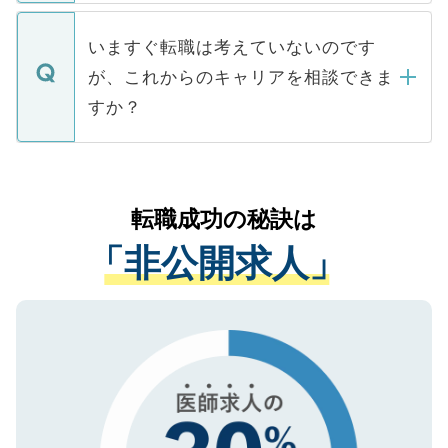
関を公にしてしまうと、応募が殺到する場
定を承諾する必要はありません。内定先へ
個人情報が漏えいすることはありませんの
合があります。 選考を効率よく行うため
の辞退の連絡はキャリアパートナーが行い
で、ご安心ください。当サイトからの登録
いますぐ転職は考えていないのです
に、医療機関が求める条件に合った人材の
ますので、ご安心ください。
などで収集したご登録者様の個人情報は、
が、これからのキャリアを相談できま
みを人材紹介会社に依頼するケースが増え
ご本人のキャリアアップおよび転職活動の
ています。
すか？
支援を目的に使用いたします。お預かりし
ているすべての個人データはご本人の許可
お気軽にご相談ください。先生専任のキャ
なく、医療機関側に開示したり、第三者に
リアパートナーが将来のご希望などをおう
提供することは一切ありません。また弊社
かがいして、現在の医療機関の状況や紹介
転職成功の秘訣は
は、個人情報の取り扱いについての厳密な
経験をまじえながら、適切なアドバイスを
管理基準を満たした事業者のみに付与され
「非公開求人」
させていただきます。すぐにご転職をされ
る、プライバシーマークを取得済みです。
ない方には、長期的なサポートが可能です
ご登録いただいた個人情報は、SSL（デー
ので、まずはご登録ください。
タ暗号化）によって保護されていますの
で、機密保持に関してもご安心ください。