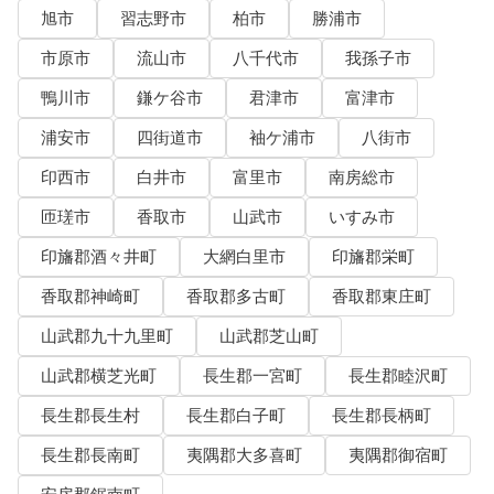
旭市
習志野市
柏市
勝浦市
市原市
流山市
八千代市
我孫子市
鴨川市
鎌ケ谷市
君津市
富津市
浦安市
四街道市
袖ケ浦市
八街市
印西市
白井市
富里市
南房総市
匝瑳市
香取市
山武市
いすみ市
印旛郡酒々井町
大網白里市
印旛郡栄町
香取郡神崎町
香取郡多古町
香取郡東庄町
山武郡九十九里町
山武郡芝山町
山武郡横芝光町
長生郡一宮町
長生郡睦沢町
長生郡長生村
長生郡白子町
長生郡長柄町
長生郡長南町
夷隅郡大多喜町
夷隅郡御宿町