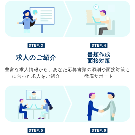
STEP.3
STEP.4
書類作成
求人のご紹介
面接対策
豊富な求人情報から、
あなた
応募書類の
添削や面接対策も
に合った求人を
ご紹介
徹底サポート
STEP.5
STEP.6