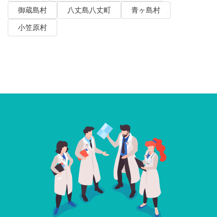
御蔵島村
八丈島八丈町
青ヶ島村
小笠原村