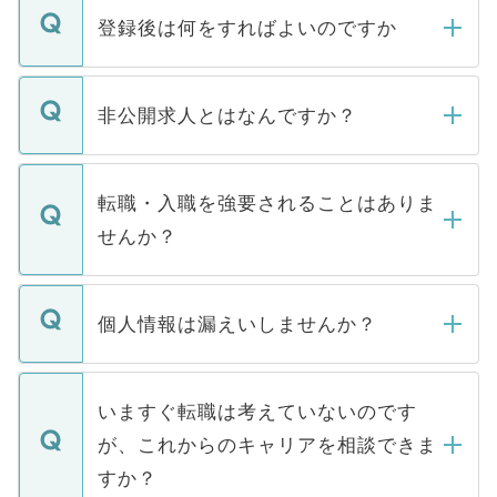
登録後は何をすればよいのですか
ご登録いただきましたら、弊社担当者がご
登録内容を確認し、その後メールもしくは
非公開求人とはなんですか？
お電話にて次のステップのご案内をいたし
ます。通常、5営業日以内にはご連絡をせて
マイナビDOCTORで取り扱っている求人の
いただきますので、しばらくお待ちくださ
うち約3割は、Webサイトからご覧いただ
転職・入職を強要されることはありま
い。
けない「非公開求人」です。非公開求人は
せんか？
下記の理由によって、一般には公開してい
ません。
転職・入職を強要することは一切ありませ
ん。また、仮に応募先から内定をいただい
個人情報は漏えいしませんか？
■応募殺到を避けるため 人気のある医療機
たとしても、ご本人が納得しない限り、内
関を公にしてしまうと、応募が殺到する場
定を承諾する必要はありません。内定先へ
個人情報が漏えいすることはありませんの
合があります。 選考を効率よく行うため
の辞退の連絡はキャリアパートナーが行い
で、ご安心ください。当サイトからの登録
いますぐ転職は考えていないのです
に、医療機関が求める条件に合った人材の
ますので、ご安心ください。
などで収集したご登録者様の個人情報は、
が、これからのキャリアを相談できま
みを人材紹介会社に依頼するケースが増え
ご本人のキャリアアップおよび転職活動の
ています。
すか？
支援を目的に使用いたします。お預かりし