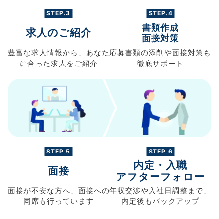
STEP.3
STEP.4
書類作成
求人のご紹介
面接対策
豊富な求人情報から、
あなた
応募書類の
添削や面接対策も
に合った求人を
ご紹介
徹底サポート
STEP.5
STEP.6
内定・入職
面接
アフターフォロー
面接が不安な方へ、
面接への
年収交渉や
入社日調整まで、
同席も
行っています
内定後もバックアップ