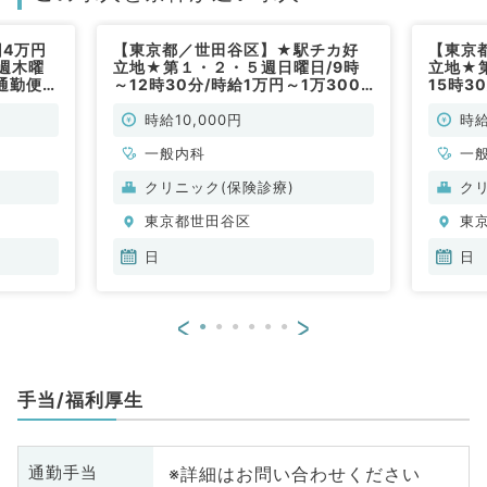
回4万円
【東京都／世田谷区】★駅チカ好
【東京
週木曜
立地★第１・２・５週日曜日/9時
立地★
通勤便
～12時30分/時給1万円～1万3000
15時3
円◎一般外来業務メイン（内科系／
◎一般
非常勤）
常勤）
時給10,000円
時給
一般内科
一
クリニック(保険診療)
ク
東京都世田谷区
東
日
日
<
>
手当/福利厚生
※詳細はお問い合わせください
通勤手当