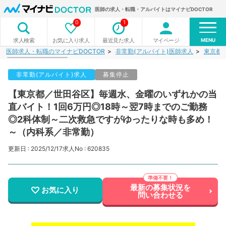
医師の求人・転職・アルバイトはマイナビDOCTOR
0
1
MENU
お気に入り求人
最近見た求人
マイページ
求人検索
医師求人・転職のマイナビDOCTOR
非常勤(アルバイト)医師求人
東京都
非常勤(アルバイト)求人
募集停止
【東京都／世田谷区】毎週水、金曜のいずれかの当
直バイト！1回6万円◎18時～翌7時までのご勤務
◎2科体制～二次救急ですがゆったりな時も多め！
～（内科系／非常勤）
更新日 : 2025/12/17
求人No : 620835
最新の募集状況を
お気に入り
問い合わせる