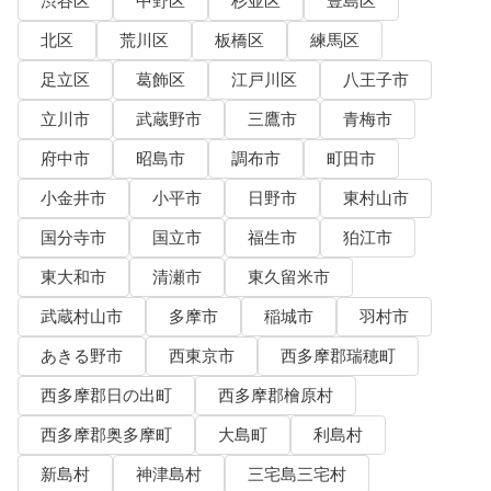
渋谷区
中野区
杉並区
豊島区
北区
荒川区
板橋区
練馬区
足立区
葛飾区
江戸川区
八王子市
立川市
武蔵野市
三鷹市
青梅市
府中市
昭島市
調布市
町田市
小金井市
小平市
日野市
東村山市
国分寺市
国立市
福生市
狛江市
東大和市
清瀬市
東久留米市
武蔵村山市
多摩市
稲城市
羽村市
あきる野市
西東京市
西多摩郡瑞穂町
西多摩郡日の出町
西多摩郡檜原村
西多摩郡奥多摩町
大島町
利島村
新島村
神津島村
三宅島三宅村