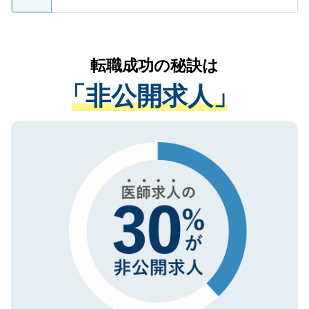
ているすべての個人データはご本人の許可
お気軽にご相談ください。先生専任のキャ
なく、医療機関側に開示したり、第三者に
リアパートナーが将来のご希望などをおう
提供することは一切ありません。また弊社
かがいして、現在の医療機関の状況や紹介
転職成功の秘訣は
は、個人情報の取り扱いについての厳密な
経験をまじえながら、適切なアドバイスを
管理基準を満たした事業者のみに付与され
「非公開求人」
させていただきます。すぐにご転職をされ
る、プライバシーマークを取得済みです。
ない方には、長期的なサポートが可能です
ご登録いただいた個人情報は、SSL（デー
ので、まずはご登録ください。
タ暗号化）によって保護されていますの
で、機密保持に関してもご安心ください。