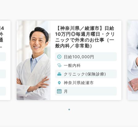
4
【神奈川県／綾瀬市】日給
外
10万円◎毎週月曜日・クリ
通
ニックで外来のお仕事（一
常
般内科／非常勤）
日給100,000円
一般内科
クリニック(保険診療)
神奈川県綾瀬市
月