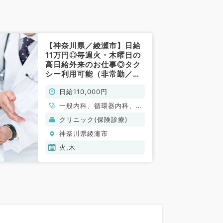
【神奈川県／綾瀬市】日給
11万円◎毎週火・木曜日の
高日給外来のお仕事◎タク
シー利用可能（非常勤／内
科）
日給110,000円
一般内科、循環器内科、消
化器内科、腎臓内科
クリニック(保険診療)
神奈川県綾瀬市
火,木