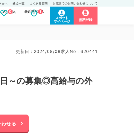
さまへ
拠点一覧
よくある質問
お電話でのお問い合わせについて
に入り求人
0
最近見た求人
1
スポット
無料登録
マイページ
）
更新日 : 2024/08/08
求人No : 620441
1日～の募集◎高給与の外
合わせる