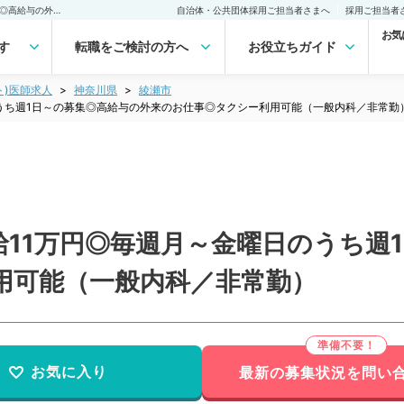
【神奈川県／綾瀬市】日給11万円◎毎週月～金曜日のうち週1日～の募集◎高給与の外来のお仕事◎タクシー利用可能（一般内科／非常勤）非常勤(アルバイト)の求人｜医師の求人・転職・アルバイトは【マイナビDOCTOR】
自治体・公共団体採用ご担当者さまへ
採用ご担当者
お気
す
転職をご検討の方へ
お役立ちガイド
ト)医師求人
神奈川県
綾瀬市
うち週1日～の募集◎高給与の外来のお仕事◎タクシー利用可能（一般内科／非常勤
11万円◎毎週月～金曜日のうち週
用可能（一般内科／非常勤）
お気に入り
最新の募集状況を問い