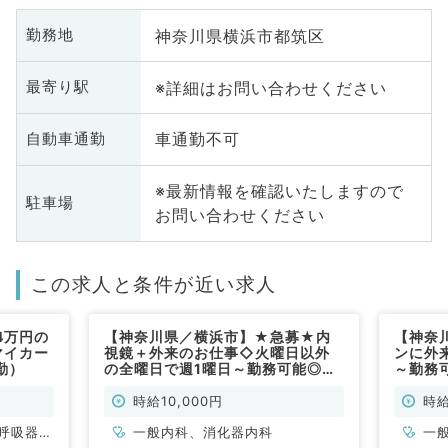
神奈川県横浜市都筑区
勤務地
※詳細はお問い合わせください
最寄り駅
車通勤不可
自動車通勤
※最新情報を確認いたしますので
駐車場
お問い合わせください
この求人と条件が近い求人
4万円の
【神奈川県／横浜市】★急募★内
【神奈
マイカー
視鏡＋外来のお仕事◇火曜日以外
ンに外
勤）
の全曜日で週1曜日～勤務可能◎最
～勤務
低保証時給1万円・歩合制～（消化
歩合制
器内科・消化器外科／非常勤）
す（内
時給10,000円
時給
呼吸器内
一般内科、消化器内科
一