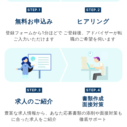
STEP.1
STEP.2
無料お申込み
ヒアリング
登録フォームから
1分ほどで
ご登録後、
アドバイザーが転
ご入力
いただけます
職の
ご希望を伺います
STEP.3
STEP.4
書類作成
求人のご紹介
面接対策
豊富な求人情報から、
あなた
応募書類の
添削や面接対策も
に合った求人を
ご紹介
徹底サポート