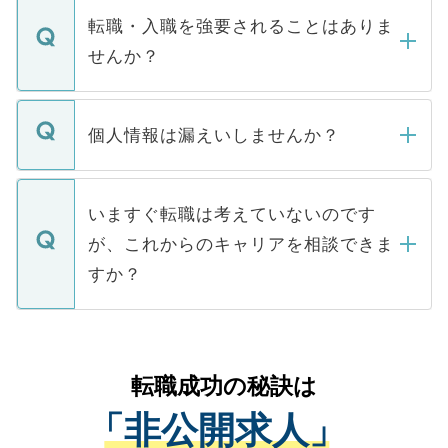
いただきますので、しばらくお待ちくださ
うち約3割は、Webサイトからご覧いただ
転職・入職を強要されることはありま
い。
けない「非公開求人」です。非公開求人は
せんか？
下記の理由によって、一般には公開してい
ません。
転職・入職を強要することは一切ありませ
ん。また、仮に応募先から内定をいただい
個人情報は漏えいしませんか？
■応募殺到を避けるため 人気のある医療機
たとしても、ご本人が納得しない限り、内
関を公にしてしまうと、応募が殺到する場
定を承諾する必要はありません。内定先へ
個人情報が漏えいすることはありませんの
合があります。 選考を効率よく行うため
の辞退の連絡はキャリアパートナーが行い
で、ご安心ください。当サイトからの登録
いますぐ転職は考えていないのです
に、医療機関が求める条件に合った人材の
ますので、ご安心ください。
などで収集したご登録者様の個人情報は、
が、これからのキャリアを相談できま
みを人材紹介会社に依頼するケースが増え
ご本人のキャリアアップおよび転職活動の
ています。
すか？
支援を目的に使用いたします。お預かりし
ているすべての個人データはご本人の許可
お気軽にご相談ください。先生専任のキャ
なく、医療機関側に開示したり、第三者に
リアパートナーが将来のご希望などをおう
提供することは一切ありません。また弊社
かがいして、現在の医療機関の状況や紹介
転職成功の秘訣は
は、個人情報の取り扱いについての厳密な
経験をまじえながら、適切なアドバイスを
管理基準を満たした事業者のみに付与され
「非公開求人」
させていただきます。すぐにご転職をされ
る、プライバシーマークを取得済みです。