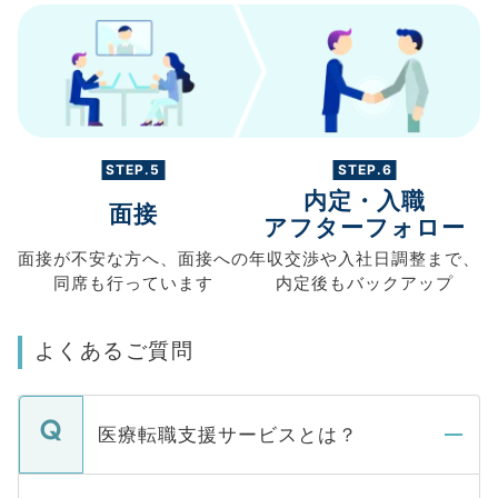
STEP.5
STEP.6
内定・入職
面接
アフターフォロー
面接が不安な方へ、
面接への
年収交渉や
入社日調整まで、
同席も
行っています
内定後もバックアップ
よくあるご質問
医療転職支援サービスとは？