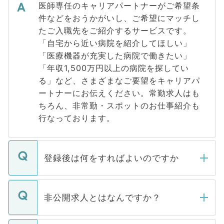
医師専任のキャリアパートナーがご希望条
件などをおうかがいし、ご希望にマッチし
たご入職先をご紹介するサービスです。
「自宅から近い病院を紹介してほしい」
「医療機器が充実した病院で働きたい」
「年収1,500万円以上の病院を探してい
る」など、さまざまなご要望をキャリアパ
ートナーにお伝えください。常勤求人はも
ちろん、非常勤・スポットのお仕事紹介も
行なっております。
登録後は何をすればよいのですか
ご登録いただきましたら、弊社担当者がご
登録内容を確認し、その後メールもしくは
非公開求人とはなんですか？
お電話にて次のステップのご案内をいたし
ます。通常、5営業日以内にはご連絡をせて
マイナビDOCTORで取り扱っている求人の