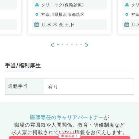
・代謝内
クリニック(保険診療)
ク
神奈川県横浜市都筑区
神
月,水,木,金,土,日
月,
<
>
手当/福利厚生
有り
通勤手当
医師専任のキャリアパートナー
が
職場の雰囲気や人間関係、
教育・研修制度など
求人票に掲載されていない情報をお伝えします。