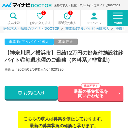
医師の求人・転職・アルバイトはマイナビDOCTOR
0
1
MENU
お気に入り求人
最近見た求人
マイページ
求人検索
医師求人・転職のマイナビDOCTOR
非常勤(アルバイト)医師求人
神奈川
非常勤(アルバイト)求人
募集停止
【神奈川県／横浜市】日給12万円の好条件施設往診
バイト◎毎週水曜のご勤務（内科系／非常勤）
更新日 : 2024/08/09
求人No : 620320
最新の募集状況を
お気に入り
問い合わせる
こちらの求人は募集を停止しております。
最新の募集状況の確認も承ります。