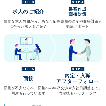
STEP.3
STEP.4
書類作成
求人のご紹介
面接対策
豊富な求人情報から、
あなた
応募書類の
添削や面接対策も
に合った求人を
ご紹介
徹底サポート
STEP.5
STEP.6
内定・入職
面接
アフターフォロー
面接が不安な方へ、
面接への
年収交渉や
入社日調整まで、
同席も
行っています
内定後もバックアップ