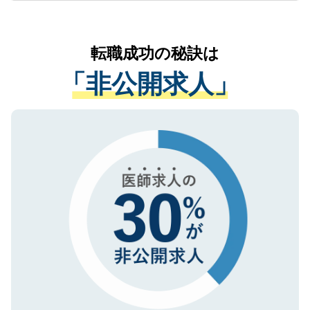
ているすべての個人データはご本人の許可
お気軽にご相談ください。先生専任のキャ
なく、医療機関側に開示したり、第三者に
リアパートナーが将来のご希望などをおう
提供することは一切ありません。また弊社
かがいして、現在の医療機関の状況や紹介
転職成功の秘訣は
は、個人情報の取り扱いについての厳密な
経験をまじえながら、適切なアドバイスを
管理基準を満たした事業者のみに付与され
「非公開求人」
させていただきます。すぐにご転職をされ
る、プライバシーマークを取得済みです。
ない方には、長期的なサポートが可能です
ご登録いただいた個人情報は、SSL（デー
ので、まずはご登録ください。
タ暗号化）によって保護されていますの
で、機密保持に関してもご安心ください。