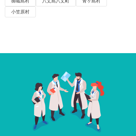
御蔵島村
八丈島八丈町
青ヶ島村
小笠原村