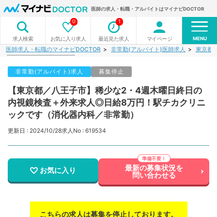
医師の求人・転職・アルバイトはマイナビDOCTOR
0
1
MENU
お気に入り求人
最近見た求人
マイページ
求人検索
医師求人・転職のマイナビDOCTOR
非常勤(アルバイト)医師求人
東京都
非常勤(アルバイト)求人
募集停止
【東京都／八王子市】稀少な2・4週木曜日終日の
内視鏡検査＋外来求人◎日給8万円！駅チカクリニ
ックです（消化器内科／非常勤）
更新日 : 2024/10/28
求人No : 619534
最新の募集状況を
お気に入り
問い合わせる
こちらの求人は募集を停止しております。