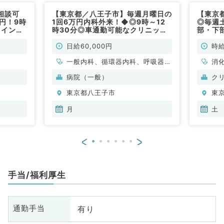
相談可
【東京都／八王子市】毎週月曜日の
【東京
円！9時
1回6万円内科外来！◆◎9時～12
◎毎週
メインの
時30分◎車通勤可能なクリニック
部・下
非常勤）
です（内科系／非常勤）
（消化
日給60,000円
時給
一般内科、循環器内科、呼吸器内
消
科、消化器内科、腎臓内科、老年
病院（一般）
ク
内科、血液内科
東京都八王子市
東
月
土
<
>
手当/福利厚生
有り
通勤手当