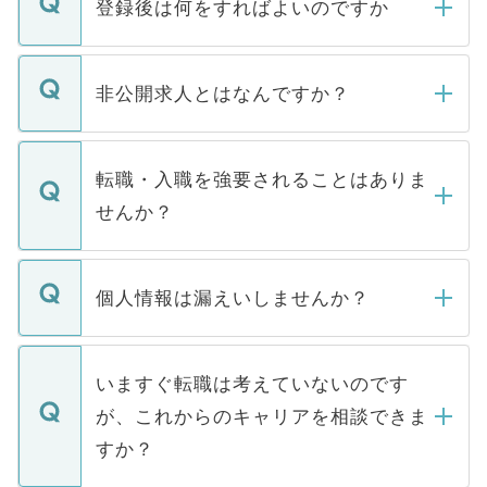
登録後は何をすればよいのですか
ご登録いただきましたら、弊社担当者がご
登録内容を確認し、その後メールもしくは
非公開求人とはなんですか？
お電話にて次のステップのご案内をいたし
ます。通常、5営業日以内にはご連絡をせて
マイナビDOCTORで取り扱っている求人の
いただきますので、しばらくお待ちくださ
うち約3割は、Webサイトからご覧いただ
転職・入職を強要されることはありま
い。
けない「非公開求人」です。非公開求人は
せんか？
下記の理由によって、一般には公開してい
ません。
転職・入職を強要することは一切ありませ
ん。また、仮に応募先から内定をいただい
個人情報は漏えいしませんか？
■応募殺到を避けるため 人気のある医療機
たとしても、ご本人が納得しない限り、内
関を公にしてしまうと、応募が殺到する場
定を承諾する必要はありません。内定先へ
個人情報が漏えいすることはありませんの
合があります。 選考を効率よく行うため
の辞退の連絡はキャリアパートナーが行い
で、ご安心ください。当サイトからの登録
いますぐ転職は考えていないのです
に、医療機関が求める条件に合った人材の
ますので、ご安心ください。
などで収集したご登録者様の個人情報は、
が、これからのキャリアを相談できま
みを人材紹介会社に依頼するケースが増え
ご本人のキャリアアップおよび転職活動の
ています。
すか？
支援を目的に使用いたします。お預かりし