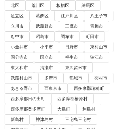
北区
荒川区
板橋区
練馬区
足立区
葛飾区
江戸川区
八王子市
立川市
武蔵野市
三鷹市
青梅市
府中市
昭島市
調布市
町田市
小金井市
小平市
日野市
東村山市
国分寺市
国立市
福生市
狛江市
東大和市
清瀬市
東久留米市
武蔵村山市
多摩市
稲城市
羽村市
あきる野市
西東京市
西多摩郡瑞穂町
西多摩郡日の出町
西多摩郡檜原村
西多摩郡奥多摩町
大島町
利島村
新島村
神津島村
三宅島三宅村