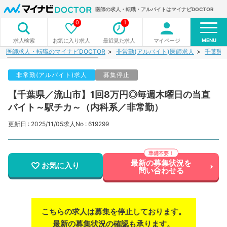
医師の求人・転職・アルバイトはマイナビDOCTOR
0
1
MENU
お気に入り求人
最近見た求人
マイページ
求人検索
医師求人・転職のマイナビDOCTOR
非常勤(アルバイト)医師求人
千葉県
非常勤(アルバイト)求人
募集停止
【千葉県／流山市】1回8万円◎毎週木曜日の当直
バイト～駅チカ～（内科系／非常勤）
更新日 : 2025/11/05
求人No : 619299
最新の募集状況を
お気に入り
問い合わせる
こちらの求人は募集を停止しております。
最新の募集状況の確認も承ります。