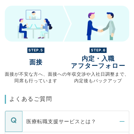
STEP.5
STEP.6
内定・入職
面接
アフターフォロー
面接が不安な方へ、
面接への
年収交渉や
入社日調整まで、
同席も
行っています
内定後もバックアップ
よくあるご質問
医療転職支援サービスとは？