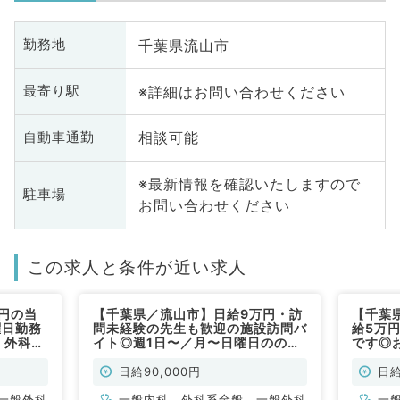
千葉県流山市
勤務地
※詳細はお問い合わせください
最寄り駅
相談可能
自動車通勤
※最新情報を確認いたしますので
駐車場
お問い合わせください
この求人と条件が近い求人
円の当
【千葉県／流山市】日給9万円・訪
【千葉
曜日勤務
問未経験の先生も歓迎の施設訪問バ
給5万
、外科系
イト◎週1日〜／月〜日曜日ののい
です◎
ずれかで勤務可！週3日社保加入や
務可（
時短勤務も応相談です（内科系／非
日給90,000円
日給
常勤）
一般外科
一般内科、外科系全般、一般外科
一