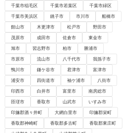
千葉市稲毛区
千葉市若葉区
千葉市緑区
千葉市美浜区
銚子市
市川市
船橋市
館山市
木更津市
松戸市
野田市
茂原市
成田市
佐倉市
東金市
旭市
習志野市
柏市
勝浦市
市原市
流山市
八千代市
我孫子市
鴨川市
鎌ケ谷市
君津市
富津市
浦安市
四街道市
袖ケ浦市
八街市
印西市
白井市
富里市
南房総市
匝瑳市
香取市
山武市
いすみ市
印旛郡酒々井町
大網白里市
印旛郡栄町
香取郡神崎町
香取郡多古町
香取郡東庄町