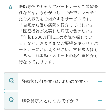
医師専任のキャリアパートナーがご希望条
件などをおうかがいし、ご希望にマッチし
たご入職先をご紹介するサービスです。
「自宅から近い病院を紹介してほしい」
「医療機器が充実した病院で働きたい」
「年収1,500万円以上の病院を探してい
る」など、さまざまなご要望をキャリアパ
ートナーにお伝えください。常勤求人はも
ちろん、非常勤・スポットのお仕事紹介も
行なっております。
登録後は何をすればよいのですか
ご登録いただきましたら、弊社担当者がご
登録内容を確認し、その後メールもしくは
非公開求人とはなんですか？
お電話にて次のステップのご案内をいたし