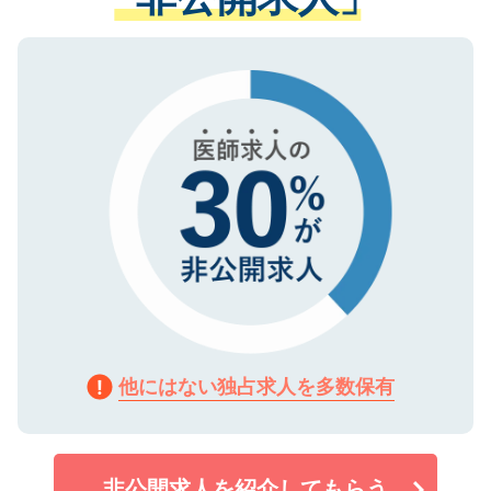
る、プライバシーマークを取得済みです。
ない方には、長期的なサポートが可能です
ご登録いただいた個人情報は、SSL（デー
ので、まずはご登録ください。
タ暗号化）によって保護されていますの
で、機密保持に関してもご安心ください。
他にはない独占求人を多数保有
非公開求人を紹介してもらう