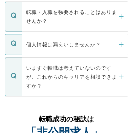
ます。通常、5営業日以内にはご連絡をせて
マイナビDOCTORで取り扱っている求人の
いただきますので、しばらくお待ちくださ
うち約3割は、Webサイトからご覧いただ
転職・入職を強要されることはありま
い。
けない「非公開求人」です。非公開求人は
せんか？
下記の理由によって、一般には公開してい
ません。
転職・入職を強要することは一切ありませ
ん。また、仮に応募先から内定をいただい
個人情報は漏えいしませんか？
■応募殺到を避けるため 人気のある医療機
たとしても、ご本人が納得しない限り、内
関を公にしてしまうと、応募が殺到する場
定を承諾する必要はありません。内定先へ
個人情報が漏えいすることはありませんの
合があります。 選考を効率よく行うため
の辞退の連絡はキャリアパートナーが行い
で、ご安心ください。当サイトからの登録
いますぐ転職は考えていないのです
に、医療機関が求める条件に合った人材の
ますので、ご安心ください。
などで収集したご登録者様の個人情報は、
が、これからのキャリアを相談できま
みを人材紹介会社に依頼するケースが増え
ご本人のキャリアアップおよび転職活動の
ています。
すか？
支援を目的に使用いたします。お預かりし
ているすべての個人データはご本人の許可
お気軽にご相談ください。先生専任のキャ
なく、医療機関側に開示したり、第三者に
リアパートナーが将来のご希望などをおう
提供することは一切ありません。また弊社
かがいして、現在の医療機関の状況や紹介
転職成功の秘訣は
は、個人情報の取り扱いについての厳密な
経験をまじえながら、適切なアドバイスを
管理基準を満たした事業者のみに付与され
「非公開求人」
させていただきます。すぐにご転職をされ