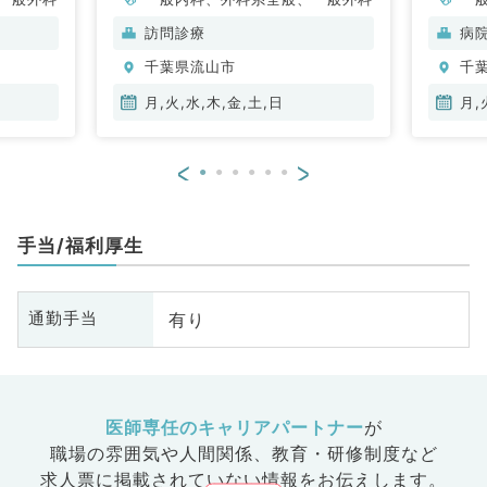
科
訪問診療
病
千葉県流山市
千
月,火,水,木,金,土,日
月,
<
>
手当/福利厚生
有り
通勤手当
医師専任のキャリアパートナー
が
職場の雰囲気や人間関係、
教育・研修制度など
求人票に掲載されていない情報をお伝えします。