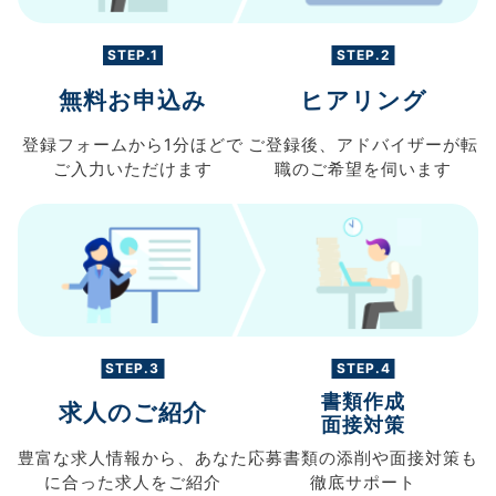
STEP.1
STEP.2
無料お申込み
ヒアリング
登録フォームから
1分ほどで
ご登録後、
アドバイザーが転
ご入力
いただけます
職の
ご希望を伺います
STEP.3
STEP.4
書類作成
求人のご紹介
面接対策
豊富な求人情報から、
あなた
応募書類の
添削や面接対策も
に合った求人を
ご紹介
徹底サポート