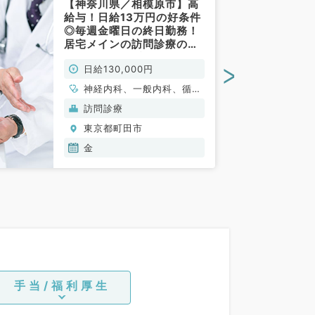
【神奈川県／相模原市】高
給与！日給13万円の好条件
◎毎週金曜日の終日勤務！
居宅メインの訪問診療の求
人です（内科系／非常勤）
>
日給130,000円
神経内科、一般内科、循環
器内科、呼吸器内科、消化
訪問診療
器内科、内分泌・代謝内
東京都町田市
科、腎臓内科、老年内科、
血液内科
金
手当/福利厚生