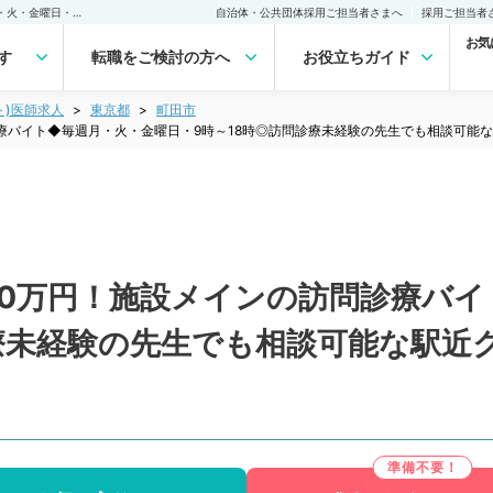
【東京都／町田市】日給10万円！施設メインの訪問診療バイト◆毎週月・火・金曜日・9時～18時◎訪問診療未経験の先生でも相談可能な駅近クリニックです（内科系／非常勤）非常勤(アルバイト)の求人｜医師の求人・転職・アルバイトは【マイナビDOCTOR】
自治体・公共団体採用ご担当者さまへ
採用ご担当者
お気
す
転職をご検討の方へ
お役立ちガイド
ト)医師求人
東京都
町田市
療バイト◆毎週月・火・金曜日・9時～18時◎訪問診療未経験の先生でも相談可能
10万円！施設メインの訪問診療バイ
診療未経験の先生でも相談可能な駅近