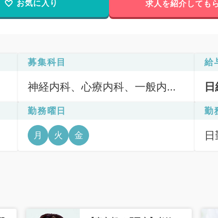
お気に入り
求人を紹介しても
募集科目
給
神経内科、心療内科、一般内
日
科、循環器内科、呼吸器内科、
勤務曜日
勤
消化器内科、内分泌・代謝内
科、腎臓内科、老年内科
日
月
火
金
、
6