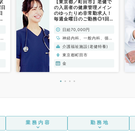
駅
【東京都／町田市】老健で
曜日
の入居者の健康管理メイン
日
のゆったりめ非常勤求人！
みの
毎週金曜日のご勤務◎1回7
内
万円（内科系／非常勤）
日給70,000円
循環
神経内科、一般内科、循環
消化
器内科、呼吸器内科、消化
介護福祉施設(老健特養)
内
器内科、内分泌・代謝内
東京都町田市
科、
科、腎臓内科、老年内科、
血液内科
金
業務内容
勤務地