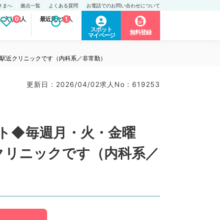
さまへ
拠点一覧
よくある質問
お電話でのお問い合わせについて
に入り求人
0
最近見た求人
1
スポット
無料登録
マイページ
な駅近クリニックです（内科系／非常勤）
更新日 : 2026/04/02
求人No : 619253
ト◆毎週月・火・金曜
クリニックです（内科系／