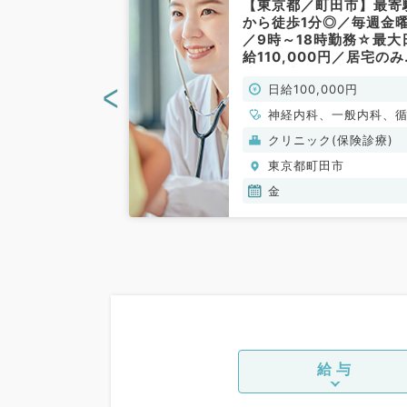
田市】時給1.5
【東京都／町田市】最寄
バイト◎毎週水
から徒歩1分◎／毎週金
1曜日からご勤
／9時～18時勤務☆最大
の訪問診療（内
給110,000円／居宅の
勤）
訪問診療のお仕事です（
<
00円
日給100,000円
科系／非常勤）
、一般内科、老年
神経内科、一般内科、
器内科、呼吸器内科、
クリニック(保険診療)
器内科、内分泌・代謝
田市
東京都町田市
科、腎臓内科、老年内
血液内科、膠原病科
金
給与