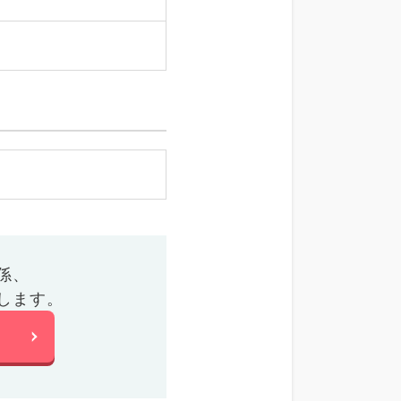
係、
します。