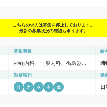
こちらの求人は募集を停止しております。
最新の募集状況の確認も承ります。
募集科目
給
神経内科、一般内科、循環器内
時
科、呼吸器内科、消化器内科、
勤務曜日
勤
内分泌・代謝内科、腎臓内科、
老年内科
日
月
火
水
木
金
6