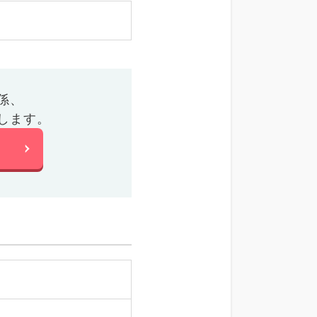
係、
します。