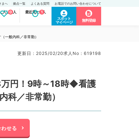
さまへ
拠点一覧
よくある質問
お電話でのお問い合わせについて
に入り求人
0
最近見た求人
1
スポット
無料登録
マイページ
す（一般内科／非常勤）
更新日 : 2025/02/20
求人No : 619198
万円！9時～18時◆看護
内科／非常勤）
合わせる