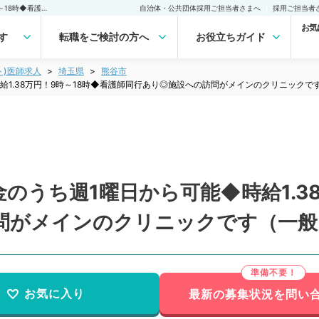
【埼玉県／熊谷市】月～金のうち週1曜日から可能◆時給1.38万円！9時～18時◆看護師同行あり◎施設への訪問がメインのクリニックです（一般内科／非常勤）非常勤(アルバイト)の求人｜医師の求人・転職・アルバイトは【マイナビDOCTOR】
自治体・公共団体採用ご担当者さまへ
採用ご担当者
お気
す
転職をご検討の方へ
お役立ちガイド
ト)医師求人
埼玉県
熊谷市
給1.38万円！9時～18時◆看護師同行あり◎施設への訪問がメインのクリニックで
のうち週1曜日から可能◆時給1.38
問がメインのクリニックです（一般
お気に入り
最新の募集状況を問い