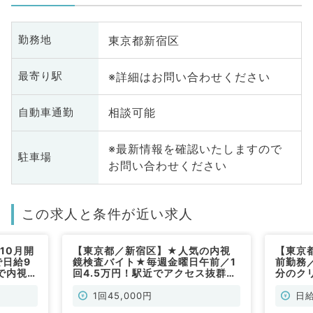
東京都新宿区
勤務地
※詳細はお問い合わせください
最寄り駅
相談可能
自動車通勤
※最新情報を確認いたしますので
駐車場
お問い合わせください
この求人と条件が近い求人
10月開
【東京都／新宿区】★人気の内視
【東京
で日給9
鏡検査バイト★毎週金曜日午前／1
前勤務／
で内視鏡
回4.5万円！駅近でアクセス抜群で
分のク
の募集
す（消化器内科／非常勤）
す（内
1回45,000円
日給