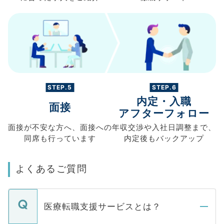
STEP.5
STEP.6
内定・入職
面接
アフターフォロー
面接が不安な方へ、
面接への
年収交渉や
入社日調整まで、
同席も
行っています
内定後もバックアップ
よくあるご質問
医療転職支援サービスとは？