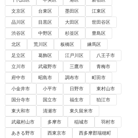
千代田区
中央区
港区
新宿区
文京区
台東区
墨田区
江東区
品川区
目黒区
大田区
世田谷区
渋谷区
中野区
杉並区
豊島区
北区
荒川区
板橋区
練馬区
足立区
葛飾区
江戸川区
八王子市
立川市
武蔵野市
三鷹市
青梅市
府中市
昭島市
調布市
町田市
小金井市
小平市
日野市
東村山市
国分寺市
国立市
福生市
狛江市
東大和市
清瀬市
東久留米市
武蔵村山市
多摩市
稲城市
羽村市
あきる野市
西東京市
西多摩郡瑞穂町