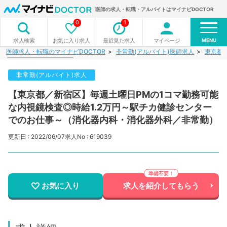
医師の求人・転職・アルバイトはマイナビDOCTOR
0
1
MENU
お気に入り求人
最近見た求人
マイページ
求人検索
医師求人・転職のマイナビDOCTOR
非常勤(アルバイト)医師求人
東京都
非常勤(アルバイト)求人
【東京都／新宿区】毎週土曜日PMの1コマ勤務可能
な内視鏡検査◎時給1.2万円～駅チカ健診センター
でのお仕事～（消化器内科・消化器外科／非常勤）
更新日 : 2022/06/07
求人No : 619039
お気に入り
求人を紹介してもらう