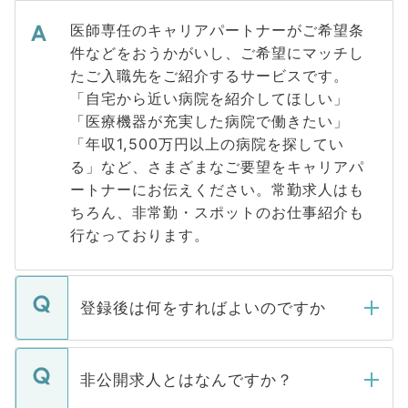
医師専任のキャリアパートナーがご希望条
件などをおうかがいし、ご希望にマッチし
たご入職先をご紹介するサービスです。
「自宅から近い病院を紹介してほしい」
「医療機器が充実した病院で働きたい」
「年収1,500万円以上の病院を探してい
る」など、さまざまなご要望をキャリアパ
ートナーにお伝えください。常勤求人はも
ちろん、非常勤・スポットのお仕事紹介も
行なっております。
登録後は何をすればよいのですか
ご登録いただきましたら、弊社担当者がご
登録内容を確認し、その後メールもしくは
非公開求人とはなんですか？
お電話にて次のステップのご案内をいたし