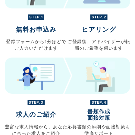
STEP.1
STEP.2
無料お申込み
ヒアリング
登録フォームから
1分ほどで
ご登録後、
アドバイザーが転
ご入力
いただけます
職の
ご希望を伺います
STEP.3
STEP.4
書類作成
求人のご紹介
面接対策
豊富な求人情報から、
あなた
応募書類の
添削や面接対策も
に合った求人を
ご紹介
徹底サポート