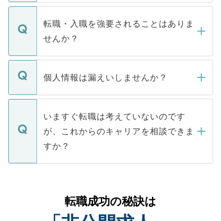
ます。通常、5営業日以内にはご連絡をせて
マイナビDOCTORで取り扱っている求人の
いただきますので、しばらくお待ちくださ
うち約3割は、Webサイトからご覧いただ
転職・入職を強要されることはありま
い。
けない「非公開求人」です。非公開求人は
せんか？
下記の理由によって、一般には公開してい
ません。
転職・入職を強要することは一切ありませ
ん。また、仮に応募先から内定をいただい
個人情報は漏えいしませんか？
■応募殺到を避けるため 人気のある医療機
たとしても、ご本人が納得しない限り、内
関を公にしてしまうと、応募が殺到する場
定を承諾する必要はありません。内定先へ
個人情報が漏えいすることはありませんの
合があります。 選考を効率よく行うため
の辞退の連絡はキャリアパートナーが行い
で、ご安心ください。当サイトからの登録
いますぐ転職は考えていないのです
に、医療機関が求める条件に合った人材の
ますので、ご安心ください。
などで収集したご登録者様の個人情報は、
が、これからのキャリアを相談できま
みを人材紹介会社に依頼するケースが増え
ご本人のキャリアアップおよび転職活動の
ています。
すか？
支援を目的に使用いたします。お預かりし
ているすべての個人データはご本人の許可
お気軽にご相談ください。先生専任のキャ
なく、医療機関側に開示したり、第三者に
リアパートナーが将来のご希望などをおう
提供することは一切ありません。また弊社
かがいして、現在の医療機関の状況や紹介
転職成功の秘訣は
は、個人情報の取り扱いについての厳密な
経験をまじえながら、適切なアドバイスを
管理基準を満たした事業者のみに付与され
させていただきます。すぐにご転職をされ