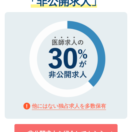
「非公開求人」
る、プライバシーマークを取得済みです。
ない方には、長期的なサポートが可能です
ご登録いただいた個人情報は、SSL（デー
ので、まずはご登録ください。
タ暗号化）によって保護されていますの
で、機密保持に関してもご安心ください。
他にはない独占求人を多数保有