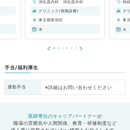
消化器内科、消化器外科
神
科
クリニック(保険診療)
ク
分
東京都新宿区
東
内
木
火
<
>
手当/福利厚生
※詳細はお問い合わせください
通勤手当
医師専任のキャリアパートナー
が
職場の雰囲気や人間関係、
教育・研修制度など