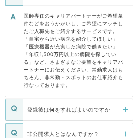
医師専任のキャリアパートナーがご希望条
件などをおうかがいし、ご希望にマッチし
たご入職先をご紹介するサービスです。
「自宅から近い病院を紹介してほしい」
「医療機器が充実した病院で働きたい」
「年収1,500万円以上の病院を探してい
る」など、さまざまなご要望をキャリアパ
ートナーにお伝えください。常勤求人はも
ちろん、非常勤・スポットのお仕事紹介も
行なっております。
登録後は何をすればよいのですか
ご登録いただきましたら、弊社担当者がご
登録内容を確認し、その後メールもしくは
非公開求人とはなんですか？