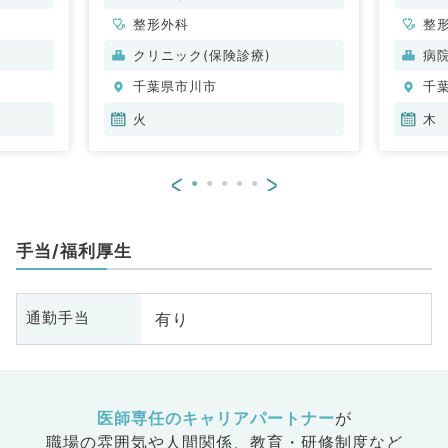
整形外科
整
クリニック(保険診療)
病
千葉県市川市
千
火
木
<
>
手当/福利厚生
有り
通勤手当
医師専任のキャリアパートナー
が
職場の雰囲気や人間関係、
教育・研修制度など