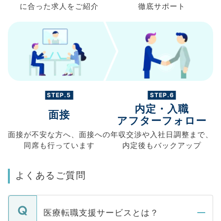
に合った求人を
ご紹介
徹底サポート
STEP.5
STEP.6
内定・入職
面接
アフターフォロー
面接が不安な方へ、
面接への
年収交渉や
入社日調整まで、
同席も
行っています
内定後もバックアップ
よくあるご質問
医療転職支援サービスとは？