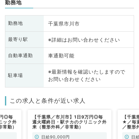
勤務地
千葉県市川市
勤務地
※詳細はお問い合わせください
最寄り駅
車通勤可能
自動車通勤
※最新情報を確認いたしますので
駐車場
お問い合わせください
この求人と条件が近い求人
円◎毎
【千葉県／市川市】1日9万円◎毎
【千葉
ニック外
週火曜終日・駅チカのクリニック外
★／毎週
非常勤）
来（整形外科／非常勤）
／整形
常勤）
日給90,000円
日給