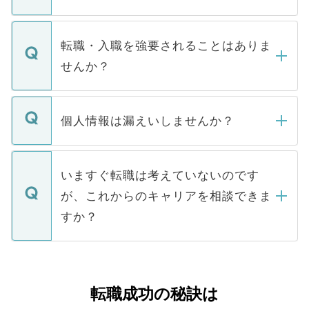
お電話にて次のステップのご案内をいたし
ます。通常、5営業日以内にはご連絡をせて
マイナビDOCTORで取り扱っている求人の
いただきますので、しばらくお待ちくださ
うち約3割は、Webサイトからご覧いただ
転職・入職を強要されることはありま
い。
けない「非公開求人」です。非公開求人は
せんか？
下記の理由によって、一般には公開してい
ません。
転職・入職を強要することは一切ありませ
ん。また、仮に応募先から内定をいただい
個人情報は漏えいしませんか？
■応募殺到を避けるため 人気のある医療機
たとしても、ご本人が納得しない限り、内
関を公にしてしまうと、応募が殺到する場
定を承諾する必要はありません。内定先へ
個人情報が漏えいすることはありませんの
合があります。 選考を効率よく行うため
の辞退の連絡はキャリアパートナーが行い
で、ご安心ください。当サイトからの登録
いますぐ転職は考えていないのです
に、医療機関が求める条件に合った人材の
ますので、ご安心ください。
などで収集したご登録者様の個人情報は、
が、これからのキャリアを相談できま
みを人材紹介会社に依頼するケースが増え
ご本人のキャリアアップおよび転職活動の
ています。
すか？
支援を目的に使用いたします。お預かりし
ているすべての個人データはご本人の許可
お気軽にご相談ください。先生専任のキャ
なく、医療機関側に開示したり、第三者に
リアパートナーが将来のご希望などをおう
提供することは一切ありません。また弊社
かがいして、現在の医療機関の状況や紹介
転職成功の秘訣は
は、個人情報の取り扱いについての厳密な
経験をまじえながら、適切なアドバイスを