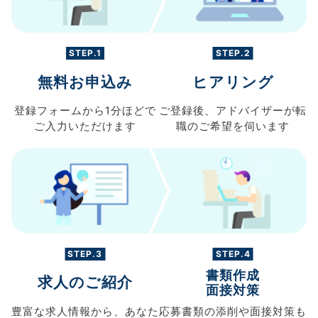
STEP.1
STEP.2
無料お申込み
ヒアリング
登録フォームから
1分ほどで
ご登録後、
アドバイザーが転
ご入力
いただけます
職の
ご希望を伺います
STEP.3
STEP.4
書類作成
求人のご紹介
面接対策
豊富な求人情報から、
あなた
応募書類の
添削や面接対策も