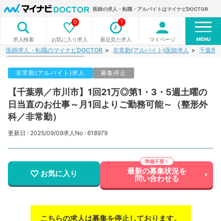
医師の求人・転職・アルバイトはマイナビDOCTOR
0
1
MENU
お気に入り求人
最近見た求人
マイページ
求人検索
医師求人・転職のマイナビDOCTOR
非常勤(アルバイト)医師求人
千葉県
非常勤(アルバイト)求人
募集停止
【千葉県／市川市】1回21万◎第1・3・5週土曜の
日当直のお仕事～月1回よりご勤務可能～（整形外
科／非常勤）
更新日 : 2025/09/09
求人No : 618979
最新の募集状況を
お気に入り
問い合わせる
こちらの求人は募集を停止しております。