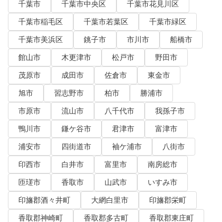
千葉市
千葉市中央区
千葉市花見川区
千葉市稲毛区
千葉市若葉区
千葉市緑区
千葉市美浜区
銚子市
市川市
船橋市
館山市
木更津市
松戸市
野田市
茂原市
成田市
佐倉市
東金市
旭市
習志野市
柏市
勝浦市
市原市
流山市
八千代市
我孫子市
鴨川市
鎌ケ谷市
君津市
富津市
浦安市
四街道市
袖ケ浦市
八街市
印西市
白井市
富里市
南房総市
匝瑳市
香取市
山武市
いすみ市
印旛郡酒々井町
大網白里市
印旛郡栄町
香取郡神崎町
香取郡多古町
香取郡東庄町