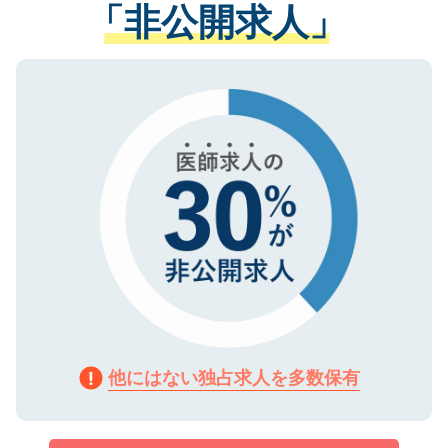
管理基準を満たした事業者のみに付与され
「非公開求人」
させていただきます。すぐにご転職をされ
る、プライバシーマークを取得済みです。
ない方には、長期的なサポートが可能です
ご登録いただいた個人情報は、SSL（デー
ので、まずはご登録ください。
タ暗号化）によって保護されていますの
で、機密保持に関してもご安心ください。
他にはない独占求人を多数保有