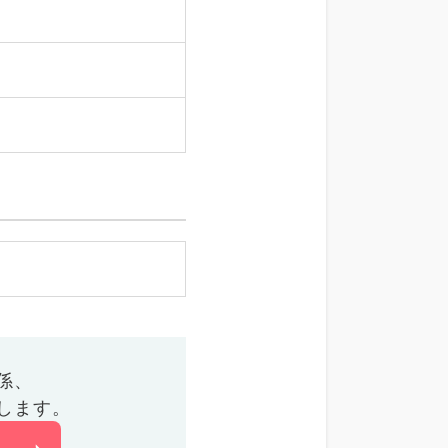
係、
します。