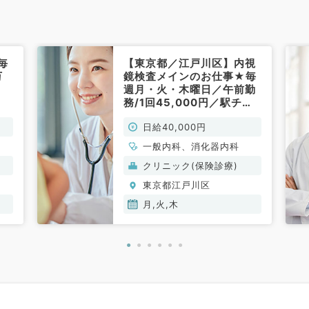
毎
【東京都／江戸川区】内視
万
鏡検査メインのお仕事★毎
週月・火・木曜日／午前勤
務/1回45,000円／駅チカ
で通勤便利♪（消化器内
日給40,000円
科・一般内科／非常勤）
一般内科、消化器内科
クリニック(保険診療)
東京都江戸川区
月,火,木