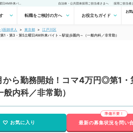
【東京都／江戸川区】７月から勤務開始！コマ4万円◎第1・第3・第5土曜日AM外来バイト～駅徒歩圏内～（一般内科／非常勤）非常勤(アルバイト)の求人｜医師の求人・転職・アルバイトは【マイナビDOCTOR】
自治体・公共団体採用ご担当者さまへ
採用ご担当者
お気
す
転職をご検討の方へ
お役立ちガイド
ト)医師求人
東京都
江戸川区
第1・第3・第5土曜日AM外来バイト～駅徒歩圏内～（一般内科／非常勤）
から勤務開始！コマ4万円◎第1・
一般内科／非常勤）
お気に入り
最新の募集状況を問い