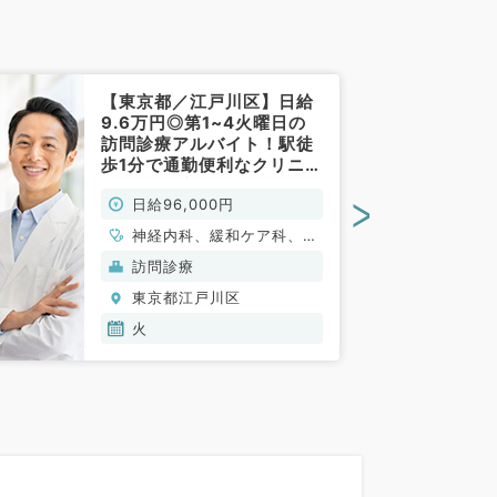
【東京都／江戸川区】日給
9.6万円◎第1~4火曜日の
訪問診療アルバイト！駅徒
歩1分で通勤便利なクリニッ
ク（内科系・緩和ケア科／
>
日給96,000円
非常勤）
神経内科、緩和ケア科、一
般内科、循環器内科、呼吸
訪問診療
器内科、消化器内科、内分
東京都江戸川区
泌・代謝内科、腎臓内科、
老年内科、血液内科、膠原
火
病科