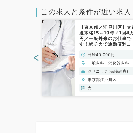
この求人と条件が近い求人
江戸川区】最寄
【東京都／江戸川区】★
分◎月曜もし
週木曜15～19時／1回4
時～13時☆時
円／一般外来のお仕事で
円／外来のお仕事
す！駅チカで通勤便利
・整形外科・皮
♪（一般内科／非常勤）
<
00円
日給40,000円
器科／非常勤）
、皮膚科、泌尿器
一般内科、消化器内科
内科
(保険診療)
クリニック(保険診療)
戸川区
東京都江戸川区
火