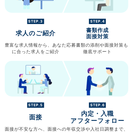
STEP.3
STEP.4
書類作成
求人のご紹介
面接対策
豊富な求人情報から、
あなた
応募書類の
添削や面接対策も
に合った求人を
ご紹介
徹底サポート
STEP.5
STEP.6
内定・入職
面接
アフターフォロー
面接が不安な方へ、
面接への
年収交渉や
入社日調整まで、