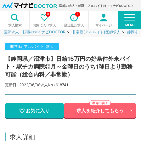
医師の求人・転職・アルバイトはマイナビDOCTOR
0
1
MENU
お気に入り求人
最近見た求人
マイページ
求人検索
医師求人・転職のマイナビDOCTOR
非常勤(アルバイト)医師求人
静岡県
非常勤(アルバイト)求人
【静岡県／沼津市】日給15万円の好条件外来バイ
ト・駅チカ病院◎月～金曜日のうち1曜日より勤務
可能（総合内科／非常勤）
更新日 : 2022/06/08
求人No : 618741
お気に入り
求人を紹介してもらう
求人詳細