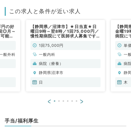
この求人と条件が近い求人
万円の好
【静岡県／沼津市】★日当直★日
【静岡
院◎月～
曜日9時～翌8時／1回75,000円／
金曜1
務可能
慢性期病院にて医師求人募集です
病院に
（内科系／非常勤）
科／非
1回75,000円
単価
一般外科
一般内科
一
病院（療養）
病
静岡県沼津市
静
日
木
<
>
手当/福利厚生