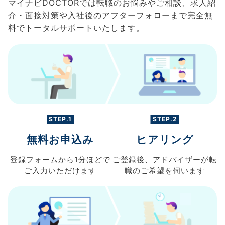
マイナビDOCTORでは転職のお悩みやご相談、求人紹
介・面接対策や入社後のアフターフォローまで完全無
料でトータルサポートいたします。
STEP.1
STEP.2
無料お申込み
ヒアリング
登録フォームから
1分ほどで
ご登録後、
アドバイザーが転
ご入力
いただけます
職の
ご希望を伺います