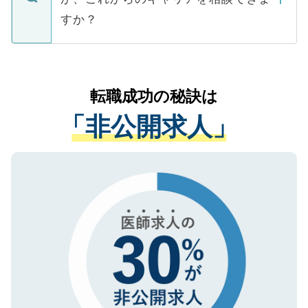
ご本人のキャリアアップおよび転職活動の
ています。
すか？
支援を目的に使用いたします。お預かりし
ているすべての個人データはご本人の許可
お気軽にご相談ください。先生専任のキャ
なく、医療機関側に開示したり、第三者に
リアパートナーが将来のご希望などをおう
提供することは一切ありません。また弊社
かがいして、現在の医療機関の状況や紹介
転職成功の秘訣は
は、個人情報の取り扱いについての厳密な
経験をまじえながら、適切なアドバイスを
管理基準を満たした事業者のみに付与され
「非公開求人」
させていただきます。すぐにご転職をされ
る、プライバシーマークを取得済みです。
ない方には、長期的なサポートが可能です
ご登録いただいた個人情報は、SSL（デー
ので、まずはご登録ください。
タ暗号化）によって保護されていますの
で、機密保持に関してもご安心ください。