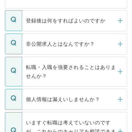
登録後は何をすればよいのですか
ご登録いただきましたら、弊社担当者がご
登録内容を確認し、その後メールもしくは
非公開求人とはなんですか？
お電話にて次のステップのご案内をいたし
ます。通常、5営業日以内にはご連絡をせて
マイナビDOCTORで取り扱っている求人の
いただきますので、しばらくお待ちくださ
うち約3割は、Webサイトからご覧いただ
転職・入職を強要されることはありま
い。
けない「非公開求人」です。非公開求人は
せんか？
下記の理由によって、一般には公開してい
ません。
転職・入職を強要することは一切ありませ
ん。また、仮に応募先から内定をいただい
個人情報は漏えいしませんか？
■応募殺到を避けるため 人気のある医療機
たとしても、ご本人が納得しない限り、内
関を公にしてしまうと、応募が殺到する場
定を承諾する必要はありません。内定先へ
個人情報が漏えいすることはありませんの
合があります。 選考を効率よく行うため
の辞退の連絡はキャリアパートナーが行い
で、ご安心ください。当サイトからの登録
いますぐ転職は考えていないのです
に、医療機関が求める条件に合った人材の
ますので、ご安心ください。
などで収集したご登録者様の個人情報は、
が、これからのキャリアを相談できま
みを人材紹介会社に依頼するケースが増え