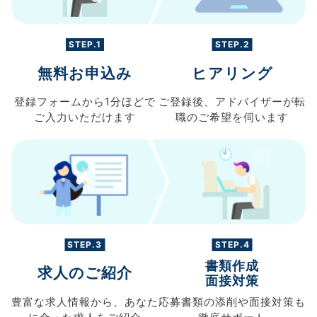
STEP.1
STEP.2
無料お申込み
ヒアリング
登録フォームから
1分ほどで
ご登録後、
アドバイザーが転
ご入力
いただけます
職の
ご希望を伺います
STEP.3
STEP.4
書類作成
求人のご紹介
面接対策
豊富な求人情報から、
あなた
応募書類の
添削や面接対策も