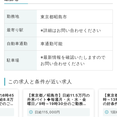
東京都昭島市
勤務地
※詳細はお問い合わせください
最寄り駅
車通勤可能
自動車通勤
※最新情報を確認いたしますので
駐車場
お問い合わせください
この求人と条件が近い求人
8時45
【東京都／昭島市】日給11.5万円の
【東京
8.8万
外来バイト◆毎週月・火・水・金
時～1
でのご勤
曜日／9時～19時30分のご勤務◎3
の好条
可能（内
診制の総合病院でのご勤務です（内
勤務で
科系／非常勤）
日給115,000円
1回