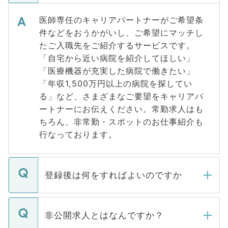
医師専任のキャリアパートナーがご希望条
件などをおうかがいし、ご希望にマッチし
たご入職先をご紹介するサービスです。
「自宅から近い病院を紹介してほしい」
「医療機器が充実した病院で働きたい」
「年収1,500万円以上の病院を探してい
る」など、さまざまなご要望をキャリアパ
ートナーにお伝えください。常勤求人はも
ちろん、非常勤・スポットのお仕事紹介も
行なっております。
登録後は何をすればよいのですか
ご登録いただきましたら、弊社担当者がご
登録内容を確認し、その後メールもしくは
非公開求人とはなんですか？
お電話にて次のステップのご案内をいたし