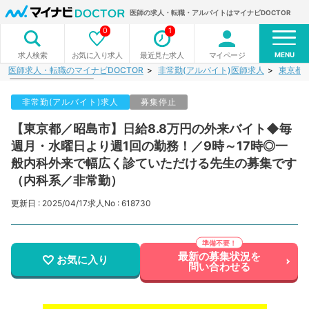
医師の求人・転職・アルバイトはマイナビDOCTOR
0
1
MENU
お気に入り求人
最近見た求人
マイページ
求人検索
医師求人・転職のマイナビDOCTOR
非常勤(アルバイト)医師求人
東京都
非常勤(アルバイト)求人
募集停止
【東京都／昭島市】日給8.8万円の外来バイト◆毎
週月・水曜日より週1回の勤務！／9時～17時◎一
般内科外来で幅広く診ていただける先生の募集です
（内科系／非常勤）
更新日 : 2025/04/17
求人No : 618730
最新の募集状況を
お気に入り
問い合わせる