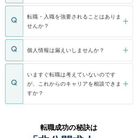
ます。通常、5営業日以内にはご連絡をせて
マイナビDOCTORで取り扱っている求人の
いただきますので、しばらくお待ちくださ
うち約3割は、Webサイトからご覧いただ
転職・入職を強要されることはありま
い。
けない「非公開求人」です。非公開求人は
せんか？
下記の理由によって、一般には公開してい
ません。
転職・入職を強要することは一切ありませ
ん。また、仮に応募先から内定をいただい
個人情報は漏えいしませんか？
■応募殺到を避けるため 人気のある医療機
たとしても、ご本人が納得しない限り、内
関を公にしてしまうと、応募が殺到する場
定を承諾する必要はありません。内定先へ
個人情報が漏えいすることはありませんの
合があります。 選考を効率よく行うため
の辞退の連絡はキャリアパートナーが行い
で、ご安心ください。当サイトからの登録
いますぐ転職は考えていないのです
に、医療機関が求める条件に合った人材の
ますので、ご安心ください。
などで収集したご登録者様の個人情報は、
が、これからのキャリアを相談できま
みを人材紹介会社に依頼するケースが増え
ご本人のキャリアアップおよび転職活動の
ています。
すか？
支援を目的に使用いたします。お預かりし
ているすべての個人データはご本人の許可
お気軽にご相談ください。先生専任のキャ
なく、医療機関側に開示したり、第三者に
リアパートナーが将来のご希望などをおう
提供することは一切ありません。また弊社
かがいして、現在の医療機関の状況や紹介
転職成功の秘訣は
は、個人情報の取り扱いについての厳密な
経験をまじえながら、適切なアドバイスを
管理基準を満たした事業者のみに付与され