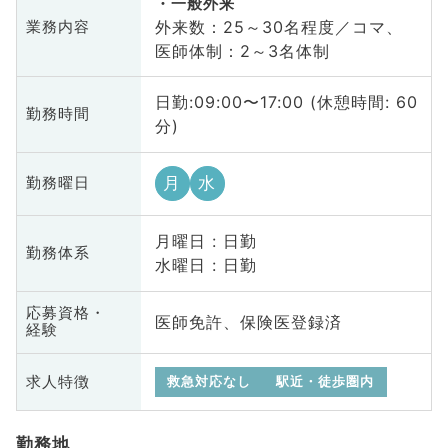
一般外来
外来数：25～30名程度／コマ、
業務内容
医師体制：2～3名体制
日勤:09:00〜17:00 (休憩時間: 60
勤務時間
分)
月
水
勤務曜日
月曜日 : 日勤
勤務体系
水曜日 : 日勤
応募資格・
医師免許、保険医登録済
経験
求人特徴
救急対応なし
駅近・徒歩圏内
勤務地