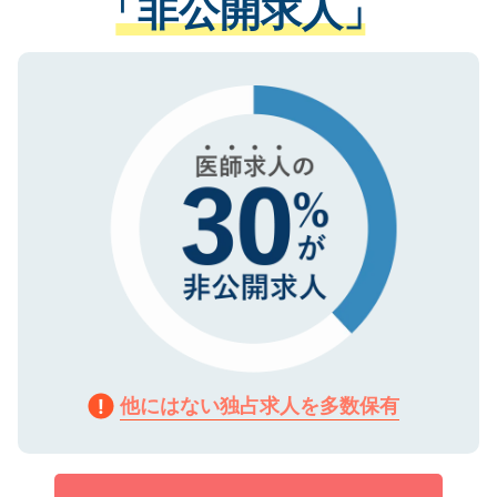
「非公開求人」
させていただきます。すぐにご転職をされ
る、プライバシーマークを取得済みです。
ない方には、長期的なサポートが可能です
ご登録いただいた個人情報は、SSL（デー
ので、まずはご登録ください。
タ暗号化）によって保護されていますの
で、機密保持に関してもご安心ください。
他にはない独占求人を多数保有