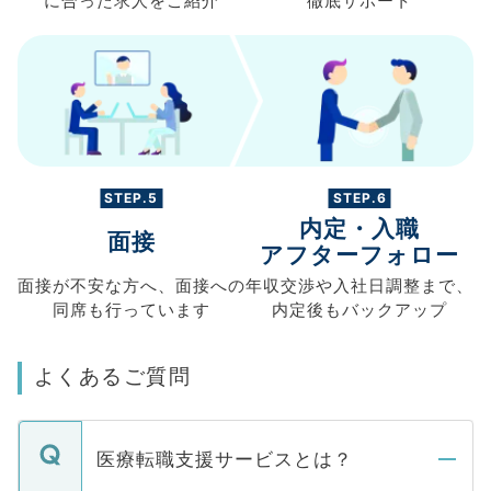
に合った求人を
ご紹介
徹底サポート
STEP.5
STEP.6
内定・入職
面接
アフターフォロー
面接が不安な方へ、
面接への
年収交渉や
入社日調整まで、
同席も
行っています
内定後もバックアップ
よくあるご質問
医療転職支援サービスとは？