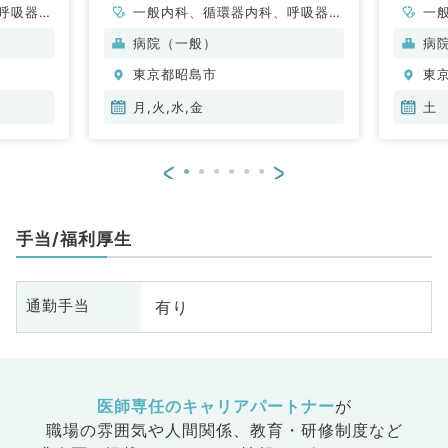
呼吸器内
一般内科、循環器内科、呼吸器内
一
・代謝内
科、消化器内科、内分泌・代謝内
病院（一般）
病
科
東京都昭島市
東
月,火,水,金
土
<
>
手当/福利厚生
有り
通勤手当
医師専任のキャリアパートナー
が
職場の雰囲気や人間関係、
教育・研修制度など