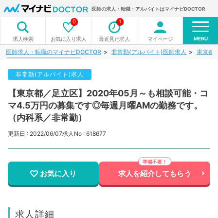
医師の求人・転職・アルバイトはマイナビDOCTOR
0
1
MENU
お気に入り求人
最近見た求人
マイページ
求人検索
医師求人・転職のマイナビDOCTOR
非常勤(アルバイト)医師求人
東京都
非常勤(アルバイト)求人
【東京都／足立区】2020年05月～も相談可能・コ
マ4.5万円の募集です◎毎週月曜AMの勤務です。
（内科系／非常勤）
更新日 : 2022/06/07
求人No : 618677
お気に入り
求人を紹介してもらう
求人詳細