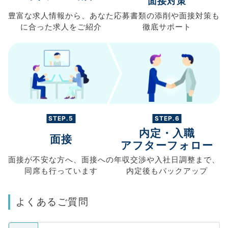
面接対策
豊富な求人情報から、
あなた
応募書類の
添削や面接対策も
に合った求人を
ご紹介
徹底サポート
STEP.5
STEP.6
内定・入職
面接
アフターフォロー
面接が不安な方へ、
面接への
年収交渉や
入社日調整まで、
同席も
行っています
内定後もバックアップ
よくあるご質問