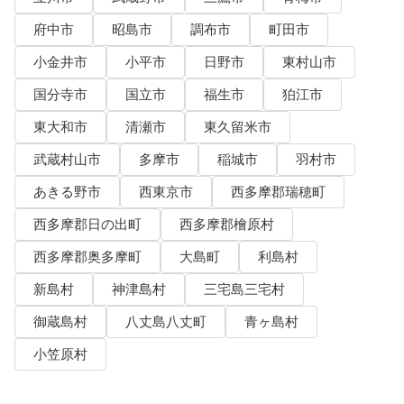
府中市
昭島市
調布市
町田市
小金井市
小平市
日野市
東村山市
国分寺市
国立市
福生市
狛江市
東大和市
清瀬市
東久留米市
武蔵村山市
多摩市
稲城市
羽村市
あきる野市
西東京市
西多摩郡瑞穂町
西多摩郡日の出町
西多摩郡檜原村
西多摩郡奥多摩町
大島町
利島村
新島村
神津島村
三宅島三宅村
御蔵島村
八丈島八丈町
青ヶ島村
小笠原村