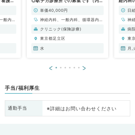
～看護
◎駅チカ診療所での募集です（内科
経内科
（内科
系／非常勤）
カ病院
単価40,000円
日給
一般内
神経内科、一般内科、循環器内
神
般、一般
科、呼吸器内科、消化器内科、内
クリニック(保険診療)
病
分泌・代謝内科、腎臓内科、老年
東京都足立区
東
内科、血液内科、膠原病科
水
月,
<
>
手当/福利厚生
※詳細はお問い合わせください
通勤手当