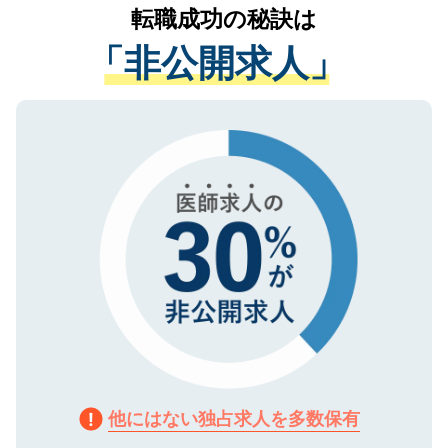
かがいして、現在の医療機関の状況や紹介
転職成功の秘訣は
は、個人情報の取り扱いについての厳密な
経験をまじえながら、適切なアドバイスを
管理基準を満たした事業者のみに付与され
「非公開求人」
させていただきます。すぐにご転職をされ
る、プライバシーマークを取得済みです。
ない方には、長期的なサポートが可能です
ご登録いただいた個人情報は、SSL（デー
ので、まずはご登録ください。
タ暗号化）によって保護されていますの
で、機密保持に関してもご安心ください。
他にはない独占求人を多数保有