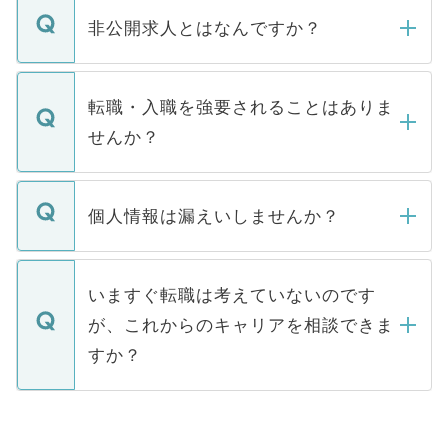
登録内容を確認し、その後メールもしくは
非公開求人とはなんですか？
お電話にて次のステップのご案内をいたし
ます。通常、5営業日以内にはご連絡をせて
マイナビDOCTORで取り扱っている求人の
いただきますので、しばらくお待ちくださ
うち約3割は、Webサイトからご覧いただ
転職・入職を強要されることはありま
い。
けない「非公開求人」です。非公開求人は
せんか？
下記の理由によって、一般には公開してい
ません。
転職・入職を強要することは一切ありませ
ん。また、仮に応募先から内定をいただい
個人情報は漏えいしませんか？
■応募殺到を避けるため 人気のある医療機
たとしても、ご本人が納得しない限り、内
関を公にしてしまうと、応募が殺到する場
定を承諾する必要はありません。内定先へ
個人情報が漏えいすることはありませんの
合があります。 選考を効率よく行うため
の辞退の連絡はキャリアパートナーが行い
で、ご安心ください。当サイトからの登録
いますぐ転職は考えていないのです
に、医療機関が求める条件に合った人材の
ますので、ご安心ください。
などで収集したご登録者様の個人情報は、
が、これからのキャリアを相談できま
みを人材紹介会社に依頼するケースが増え
ご本人のキャリアアップおよび転職活動の
ています。
すか？
支援を目的に使用いたします。お預かりし
ているすべての個人データはご本人の許可
お気軽にご相談ください。先生専任のキャ
なく、医療機関側に開示したり、第三者に
リアパートナーが将来のご希望などをおう
提供することは一切ありません。また弊社