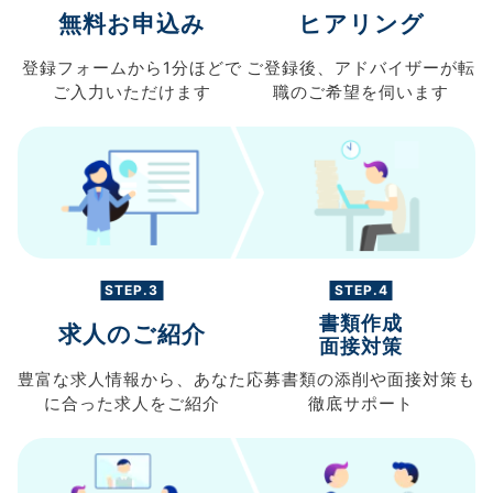
無料お申込み
ヒアリング
登録フォームから
1分ほどで
ご登録後、
アドバイザーが転
ご入力
いただけます
職の
ご希望を伺います
STEP.3
STEP.4
書類作成
求人のご紹介
面接対策
豊富な求人情報から、
あなた
応募書類の
添削や面接対策も
に合った求人を
ご紹介
徹底サポート