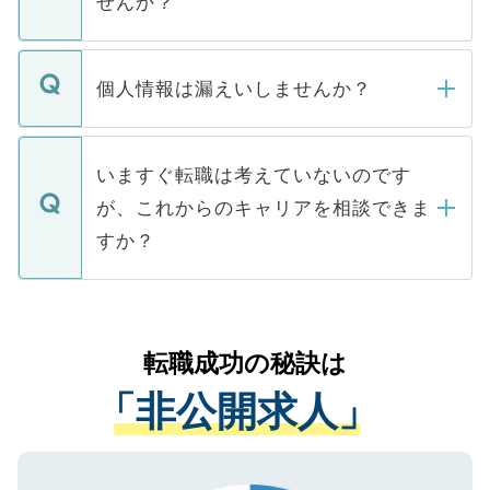
せんか？
下記の理由によって、一般には公開してい
ません。
転職・入職を強要することは一切ありませ
ん。また、仮に応募先から内定をいただい
個人情報は漏えいしませんか？
■応募殺到を避けるため 人気のある医療機
たとしても、ご本人が納得しない限り、内
関を公にしてしまうと、応募が殺到する場
定を承諾する必要はありません。内定先へ
個人情報が漏えいすることはありませんの
合があります。 選考を効率よく行うため
の辞退の連絡はキャリアパートナーが行い
で、ご安心ください。当サイトからの登録
いますぐ転職は考えていないのです
に、医療機関が求める条件に合った人材の
ますので、ご安心ください。
などで収集したご登録者様の個人情報は、
が、これからのキャリアを相談できま
みを人材紹介会社に依頼するケースが増え
ご本人のキャリアアップおよび転職活動の
ています。
すか？
支援を目的に使用いたします。お預かりし
ているすべての個人データはご本人の許可
お気軽にご相談ください。先生専任のキャ
なく、医療機関側に開示したり、第三者に
リアパートナーが将来のご希望などをおう
提供することは一切ありません。また弊社
かがいして、現在の医療機関の状況や紹介
転職成功の秘訣は
は、個人情報の取り扱いについての厳密な
経験をまじえながら、適切なアドバイスを
管理基準を満たした事業者のみに付与され
「非公開求人」
させていただきます。すぐにご転職をされ
る、プライバシーマークを取得済みです。
ない方には、長期的なサポートが可能です
ご登録いただいた個人情報は、SSL（デー
ので、まずはご登録ください。
タ暗号化）によって保護されていますの