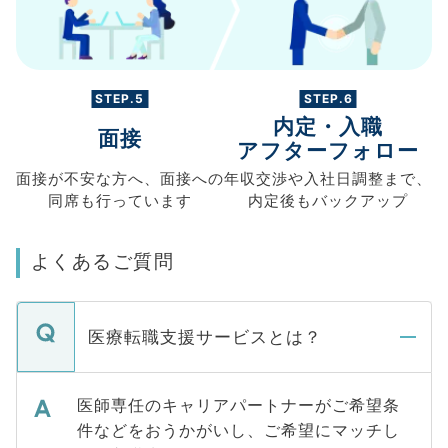
STEP.5
STEP.6
内定・入職
面接
アフターフォロー
面接が不安な方へ、
面接への
年収交渉や
入社日調整まで、
同席も
行っています
内定後もバックアップ
よくあるご質問
医療転職支援サービスとは？
医師専任のキャリアパートナーがご希望条
件などをおうかがいし、ご希望にマッチし