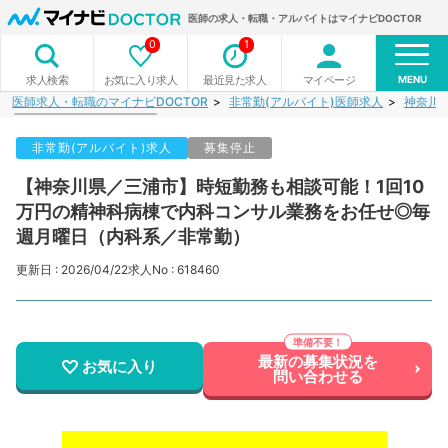
医師の求人・転職・アルバイトはマイナビDOCTOR
0
1
MENU
お気に入り求人
最近見た求人
マイページ
求人検索
医師求人・転職のマイナビDOCTOR
非常勤(アルバイト)医師求人
神奈川
非常勤(アルバイト)求人
募集停止
【神奈川県／三浦市】時短勤務も相談可能！1回10
万円の精神科病棟で内科コンサル業務をお任せ◎毎
週月曜日（内科系／非常勤）
更新日 : 2026/04/22
求人No : 618460
最新の募集状況を
お気に入り
問い合わせる