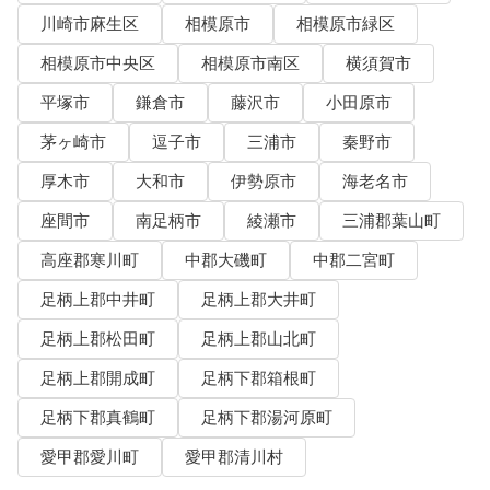
川崎市麻生区
相模原市
相模原市緑区
相模原市中央区
相模原市南区
横須賀市
平塚市
鎌倉市
藤沢市
小田原市
茅ヶ崎市
逗子市
三浦市
秦野市
厚木市
大和市
伊勢原市
海老名市
座間市
南足柄市
綾瀬市
三浦郡葉山町
高座郡寒川町
中郡大磯町
中郡二宮町
足柄上郡中井町
足柄上郡大井町
足柄上郡松田町
足柄上郡山北町
足柄上郡開成町
足柄下郡箱根町
足柄下郡真鶴町
足柄下郡湯河原町
愛甲郡愛川町
愛甲郡清川村