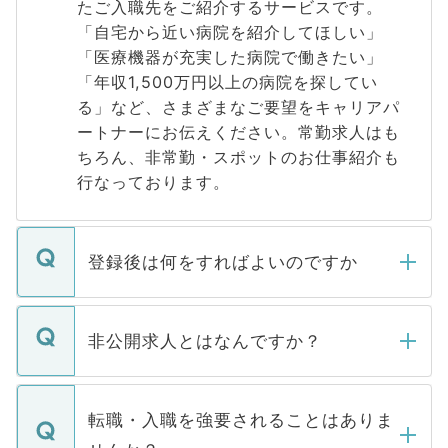
たご入職先をご紹介するサービスです。
「自宅から近い病院を紹介してほしい」
「医療機器が充実した病院で働きたい」
「年収1,500万円以上の病院を探してい
る」など、さまざまなご要望をキャリアパ
ートナーにお伝えください。常勤求人はも
ちろん、非常勤・スポットのお仕事紹介も
行なっております。
登録後は何をすればよいのですか
ご登録いただきましたら、弊社担当者がご
登録内容を確認し、その後メールもしくは
非公開求人とはなんですか？
お電話にて次のステップのご案内をいたし
ます。通常、5営業日以内にはご連絡をせて
マイナビDOCTORで取り扱っている求人の
いただきますので、しばらくお待ちくださ
うち約3割は、Webサイトからご覧いただ
転職・入職を強要されることはありま
い。
けない「非公開求人」です。非公開求人は