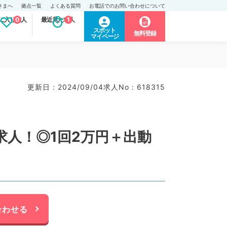
さまへ
拠点一覧
よくある質問
お電話でのお問い合わせについて
に入り求人
0
最近見た求人
1
スポット
無料登録
マイページ
更新日 : 2024/09/04
求人No : 618315
人！◎1回2万円＋出動
合わせる