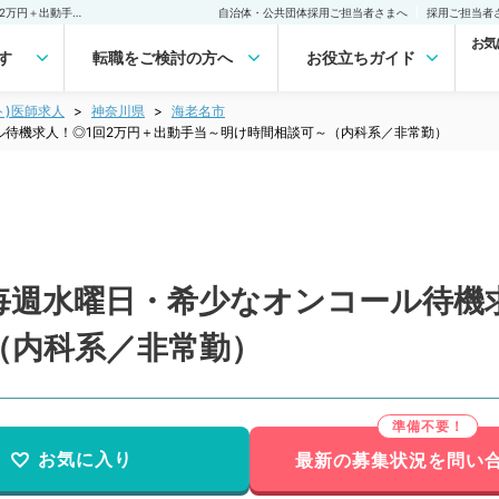
【神奈川県／海老名市】毎週水曜日・希少なオンコール待機求人！◎1回2万円＋出動手当～明け時間相談可～（内科系／非常勤）非常勤(アルバイト)の求人｜医師の求人・転職・アルバイトは【マイナビDOCTOR】
自治体・公共団体採用ご担当者さまへ
採用ご担当者
お気
す
転職をご検討の方へ
お役立ちガイド
ト)医師求人
神奈川県
海老名市
ル待機求人！◎1回2万円＋出動手当～明け時間相談可～（内科系／非常勤）
毎週水曜日・希少なオンコール待機求
（内科系／非常勤）
お気に入り
最新の募集状況を問い