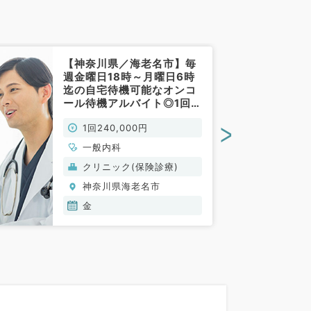
【神奈川県／海老名市】毎
週金曜日18時～月曜日6時
迄の自宅待機可能なオンコ
ール待機アルバイト◎1回
24万円（一般内科／非常
>
1回240,000円
勤）
一般内科
クリニック(保険診療)
神奈川県海老名市
金