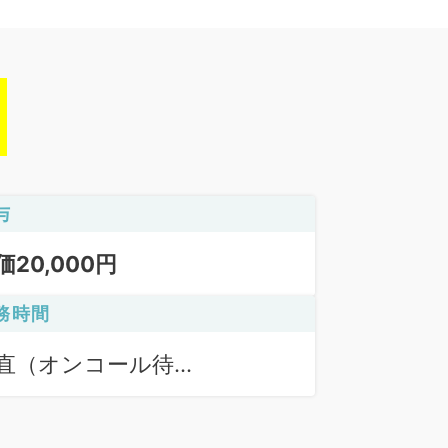
与
価20,000円
務時間
直（オンコール待
:17:00〜08:30