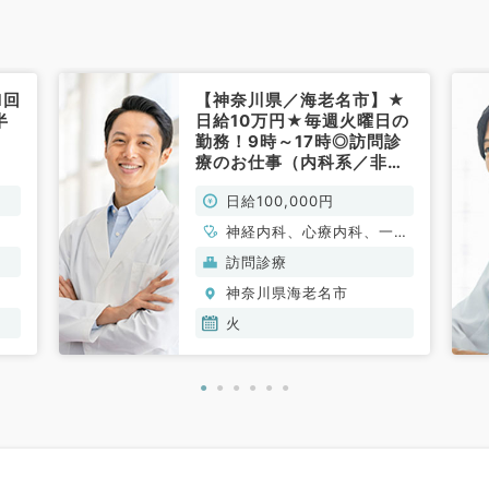
1回
【神奈川県／海老名市】★
半
日給10万円★毎週火曜日の
！
勤務！9時～17時◎訪問診
療のお仕事（内科系／非常
勤）
日給100,000円
神経内科、心療内科、一般
内科、循環器内科、呼吸器
訪問診療
内科、消化器内科、内分
神奈川県海老名市
泌・代謝内科、腎臓内科、
老年内科、膠原病科
火