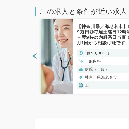
この求人と条件が近い求人
／海老名市】貴
【神奈川県／海老名市】
午後の一般内科
9万円◎毎週土曜日12時
事！日給
～翌9時の内科系日当直
円◎人気エリアで
月1回から相談可能です
す（一般内科／
◎（内科系／非常勤）
<
00円
1回90,000円
一般内科
(保険診療)
病院（一般）
海老名市
神奈川県海老名市
土