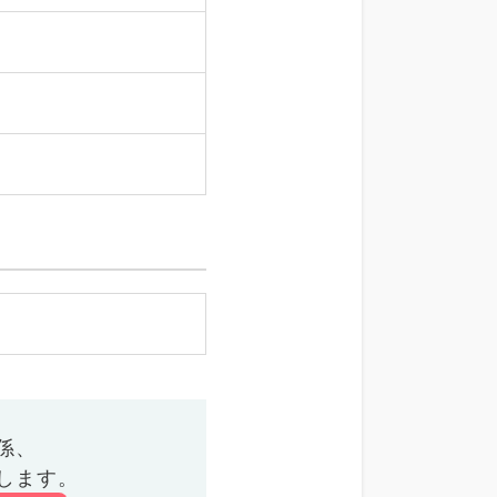
係、
します。