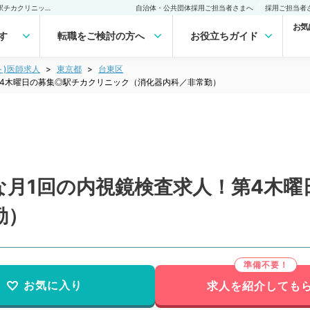
【東京都／台東区】稀少な月1回の内視鏡検査求人！第4木曜日の募集◎駅チカクリニック（消化器内科／非常勤）非常勤(アルバイト)の求人｜医師の求人・転職・アルバイトは【マイナビDOCTOR】
自治体・公共団体採用ご担当者さまへ
採用ご担当者
お気
す
転職をご検討の方へ
お役立ちガイド
ト)医師求人
東京都
台東区
第4木曜日の募集◎駅チカクリニック（消化器内科／非常勤）
な月1回の内視鏡検査求人！第4木曜
勤）
お気に入り
求人を紹介しても