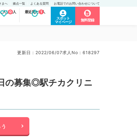
さまへ
拠点一覧
よくある質問
お電話でのお問い合わせについて
に入り求人
0
最近見た求人
1
スポット
無料登録
マイページ
更新日 : 2022/06/07
求人No : 618297
日の募集◎駅チカクリニ
らう