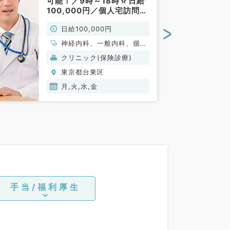
可能！／9時～18時☆日給
100,000円／個人宅訪問診
療のお仕事です（内科系／
>
日給100,000円
非常勤）
神経内科、一般内科、循環
器内科、呼吸器内科、消化
クリニック(保険診療)
器内科、内分泌・代謝内
東京都台東区
科、腎臓内科、老年内科、
血液内科、膠原病科
月,火,水,金
手当/福利厚生