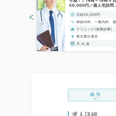
.5万円◎毎週
可能！／14時～18時☆
曜AMのうち1
50,000円／個人宅訪問
務可能（消化器
療のお仕事です（内科系
<
00円
日給50,000円
勤）
非常勤）
科
神経内科、一般内科、
器内科、呼吸器内科、
(保険診療)
クリニック(保険診療)
器内科、内分泌・代謝
東区
東京都台東区
科、腎臓内科、老年内
血液内科、膠原病科
月,火,金
給与
求人詳細