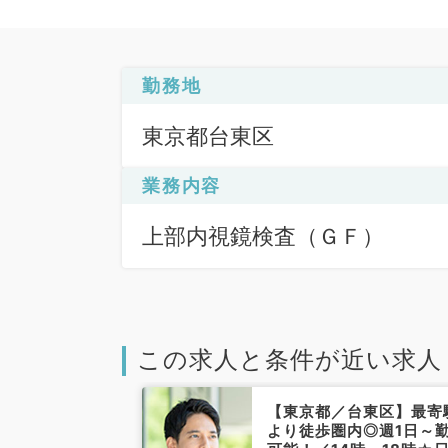
勤務地
東京都台東区
業務内容
上部内視鏡検査（ＧＦ）
この求人と条件が近い求人
台東区】人気エ
【東京都／台東区】最寄
な内視鏡検査バ
より徒歩圏内◎週1日～