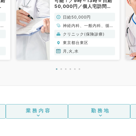
日給
可能！／9時～13時☆日給
診
50,000円／個人宅訪問診
／
療のお仕事です（内科系／
日給50,000円
非常勤）
循環
神経内科、一般内科、循環
消化
器内科、呼吸器内科、消化
クリニック(保険診療)
内
器内科、内分泌・代謝内
東京都台東区
科、
科、腎臓内科、老年内科、
血液内科、膠原病科
月,火,水
業務内容
勤務地