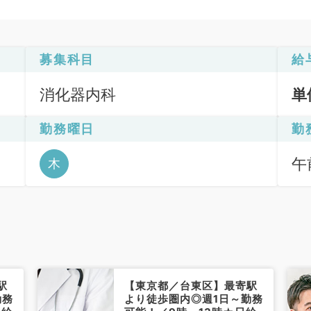
募集科目
給
消化器内科
単
勤務曜日
勤
午前
木
駅
【東京都／台東区】最寄駅
勤務
より徒歩圏内◎週1日～勤務