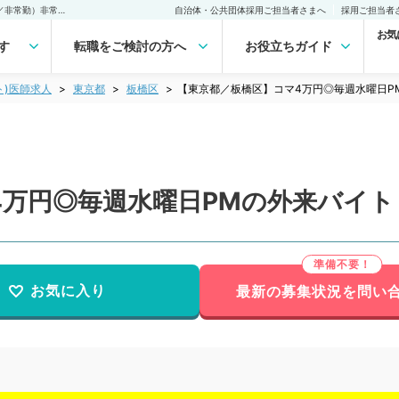
【東京都／板橋区】コマ4万円◎毎週水曜日PMの外来バイト（泌尿器科／非常勤）非常勤(アルバイト)の求人｜医師の求人・転職・アルバイトは【マイナビDOCTOR】
自治体・公共団体採用ご担当者さまへ
採用ご担当者
お気
す
転職をご検討の方へ
お役立ちガイド
ト)医師求人
東京都
板橋区
【東京都／板橋区】コマ4万円◎毎週水曜日P
4万円◎毎週水曜日PMの外来バイト
お気に入り
最新の募集状況を問い