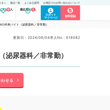
さまへ
拠点一覧
よくある質問
お電話でのお問い合わせについて
に入り求人
0
最近見た求人
1
スポット
無料登録
マイページ
Mの外来バイト（泌尿器科／非常勤）
更新日 : 2024/06/04
求人No : 618082
（泌尿器科／非常勤）
合わせる