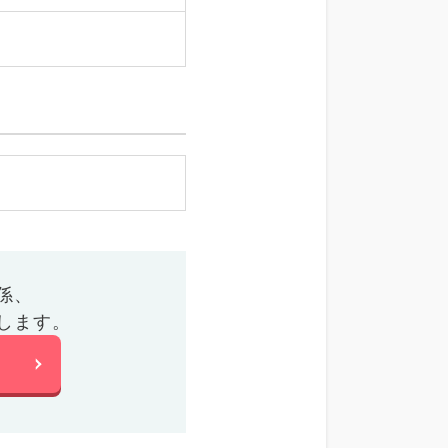
係、
します。