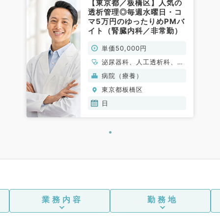
【東京都／板橋区】人気の
透析管理◎毎週水曜日・コ
マ5万円のゆったりめPMバ
イト（腎臓内科／非常勤）
単価50,000円
泌尿器科、人工透析科、循
環器内科、腎臓内科
病院（療養）
東京都板橋区
日
業務内容
勤務地