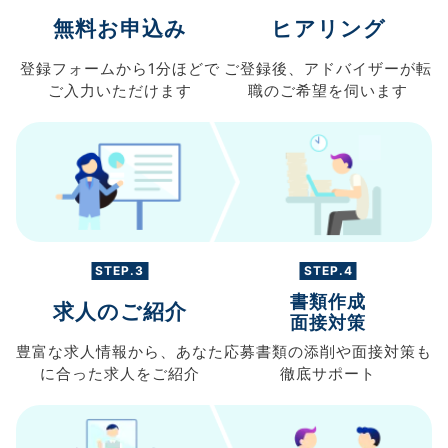
無料お申込み
ヒアリング
登録フォームから
1分ほどで
ご登録後、
アドバイザーが転
ご入力
いただけます
職の
ご希望を伺います
STEP.3
STEP.4
書類作成
求人のご紹介
面接対策
豊富な求人情報から、
あなた
応募書類の
添削や面接対策も
に合った求人を
ご紹介
徹底サポート