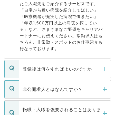
たご入職先をご紹介するサービスです。
「自宅から近い病院を紹介してほしい」
「医療機器が充実した病院で働きたい」
「年収1,500万円以上の病院を探してい
る」など、さまざまなご要望をキャリアパ
ートナーにお伝えください。常勤求人はも
ちろん、非常勤・スポットのお仕事紹介も
行なっております。
登録後は何をすればよいのですか
ご登録いただきましたら、弊社担当者がご
登録内容を確認し、その後メールもしくは
非公開求人とはなんですか？
お電話にて次のステップのご案内をいたし
ます。通常、5営業日以内にはご連絡をせて
マイナビDOCTORで取り扱っている求人の
いただきますので、しばらくお待ちくださ
うち約3割は、Webサイトからご覧いただ
転職・入職を強要されることはありま
い。
けない「非公開求人」です。非公開求人は