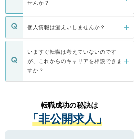
せんか？
下記の理由によって、一般には公開してい
ません。
転職・入職を強要することは一切ありませ
ん。また、仮に応募先から内定をいただい
個人情報は漏えいしませんか？
■応募殺到を避けるため 人気のある医療機
たとしても、ご本人が納得しない限り、内
関を公にしてしまうと、応募が殺到する場
定を承諾する必要はありません。内定先へ
個人情報が漏えいすることはありませんの
合があります。 選考を効率よく行うため
の辞退の連絡はキャリアパートナーが行い
で、ご安心ください。当サイトからの登録
いますぐ転職は考えていないのです
に、医療機関が求める条件に合った人材の
ますので、ご安心ください。
などで収集したご登録者様の個人情報は、
が、これからのキャリアを相談できま
みを人材紹介会社に依頼するケースが増え
ご本人のキャリアアップおよび転職活動の
ています。
すか？
支援を目的に使用いたします。お預かりし
ているすべての個人データはご本人の許可
お気軽にご相談ください。先生専任のキャ
なく、医療機関側に開示したり、第三者に
リアパートナーが将来のご希望などをおう
提供することは一切ありません。また弊社
かがいして、現在の医療機関の状況や紹介
転職成功の秘訣は
は、個人情報の取り扱いについての厳密な
経験をまじえながら、適切なアドバイスを
管理基準を満たした事業者のみに付与され
「非公開求人」
させていただきます。すぐにご転職をされ
る、プライバシーマークを取得済みです。
ない方には、長期的なサポートが可能です
ご登録いただいた個人情報は、SSL（デー
ので、まずはご登録ください。
タ暗号化）によって保護されていますの