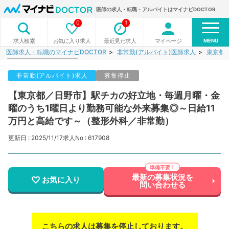
医師の求人・転職・アルバイトはマイナビDOCTOR
0
1
MENU
お気に入り求人
最近見た求人
マイページ
求人検索
医師求人・転職のマイナビDOCTOR
非常勤(アルバイト)医師求人
東京都
非常勤(アルバイト)求人
募集停止
【東京都／日野市】駅チカの好立地・毎週月曜・金
曜のうち1曜日より勤務可能な外来募集◎～日給11
万円と高給です～（整形外科／非常勤）
更新日 : 2025/11/17
求人No : 617908
最新の募集状況を
お気に入り
問い合わせる
こちらの求人は募集を停止しております。