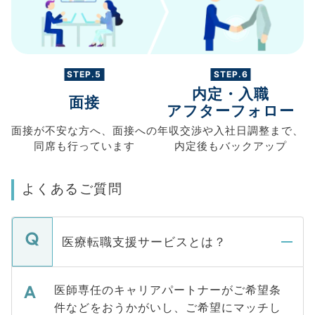
STEP.5
STEP.6
内定・入職
面接
アフターフォロー
面接が不安な方へ、
面接への
年収交渉や
入社日調整まで、
同席も
行っています
内定後もバックアップ
よくあるご質問
医療転職支援サービスとは？
医師専任のキャリアパートナーがご希望条
件などをおうかがいし、ご希望にマッチし