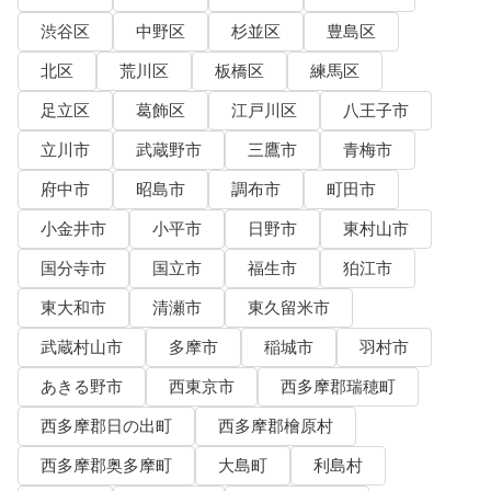
渋谷区
中野区
杉並区
豊島区
北区
荒川区
板橋区
練馬区
足立区
葛飾区
江戸川区
八王子市
立川市
武蔵野市
三鷹市
青梅市
府中市
昭島市
調布市
町田市
小金井市
小平市
日野市
東村山市
国分寺市
国立市
福生市
狛江市
東大和市
清瀬市
東久留米市
武蔵村山市
多摩市
稲城市
羽村市
あきる野市
西東京市
西多摩郡瑞穂町
西多摩郡日の出町
西多摩郡檜原村
西多摩郡奥多摩町
大島町
利島村