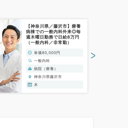
【神奈川県／藤沢市】療養
病棟での一般内科外来◎毎
週木曜日勤務で日給8万円
（一般内科／非常勤）
>
単価80,000円
一般内科
病院（療養）
神奈川県藤沢市
木