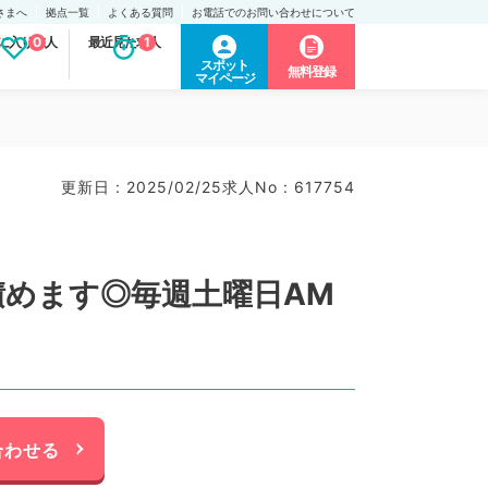
さまへ
拠点一覧
よくある質問
お電話でのお問い合わせについて
に入り求人
0
最近見た求人
1
スポット
無料登録
マイページ
更新日 : 2025/02/25
求人No : 617754
積めます◎毎週土曜日AM
合わせる