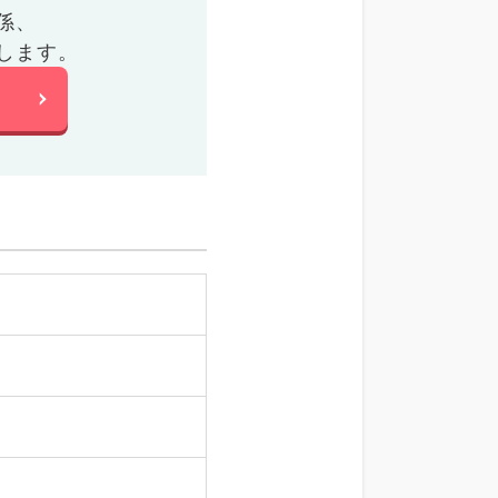
係、
します。