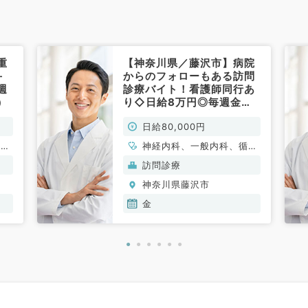
重
【神奈川県／藤沢市】病院
＋
からのフォローもある訪問
週
診療バイト！看護師同行あ
）
り◇日給8万円◎毎週金曜
日勤務◎（内科系／非常
日給80,000円
勤）
、一
神経内科、一般内科、循環
器内科、呼吸器内科、消化
訪問診療
器内科、内分泌・代謝内
神奈川県藤沢市
科、腎臓内科、老年内科、
血液内科、膠原病科
金