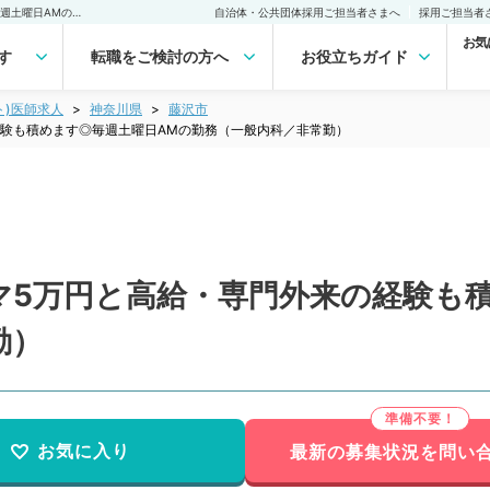
【神奈川県／藤沢市】コマ5万円と高給・専門外来の経験も積めます◎毎週土曜日AMの勤務（一般内科／非常勤）非常勤(アルバイト)の求人｜医師の求人・転職・アルバイトは【マイナビDOCTOR】
自治体・公共団体採用ご担当者さまへ
採用ご担当者
お気
す
転職をご検討の方へ
お役立ちガイド
ト)医師求人
神奈川県
藤沢市
経験も積めます◎毎週土曜日AMの勤務（一般内科／非常勤）
マ5万円と高給・専門外来の経験も
勤）
お気に入り
最新の募集状況を問い