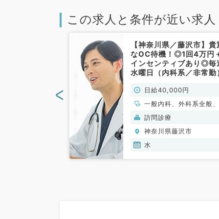
この求人と条件が近い求人
／藤沢市】施設
【神奈川県／藤沢市】貴
10万円の訪問
なOC待機！◎1回4万円
9時～18時◆
インセンティブあり◎毎
曜日にご勤務を
水曜日（内科系／非常勤
の募集です（内
<
000円
日給40,000円
勤）
一般内科、外科系全般
般外科
訪問診療
藤沢市
神奈川県藤沢市
水