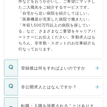
件などをおうかがいし、ご希望にマッチし
たご入職先をご紹介するサービスです。
「自宅から近い病院を紹介してほしい」
「医療機器が充実した病院で働きたい」
「年収1,500万円以上の病院を探してい
る」など、さまざまなご要望をキャリアパ
ートナーにお伝えください。常勤求人はも
ちろん、非常勤・スポットのお仕事紹介も
行なっております。
登録後は何をすればよいのですか
ご登録いただきましたら、弊社担当者がご
登録内容を確認し、その後メールもしくは
非公開求人とはなんですか？
お電話にて次のステップのご案内をいたし
ます。通常、5営業日以内にはご連絡をせて
マイナビDOCTORで取り扱っている求人の
いただきますので、しばらくお待ちくださ
うち約3割は、Webサイトからご覧いただ
転職・入職を強要されることはありま