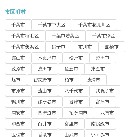
市区町村
千葉市
千葉市中央区
千葉市花見川区
千葉市稲毛区
千葉市若葉区
千葉市緑区
千葉市美浜区
銚子市
市川市
船橋市
館山市
木更津市
松戸市
野田市
茂原市
成田市
佐倉市
東金市
旭市
習志野市
柏市
勝浦市
市原市
流山市
八千代市
我孫子市
鴨川市
鎌ケ谷市
君津市
富津市
浦安市
四街道市
袖ケ浦市
八街市
印西市
白井市
富里市
南房総市
匝瑳市
香取市
山武市
いすみ市