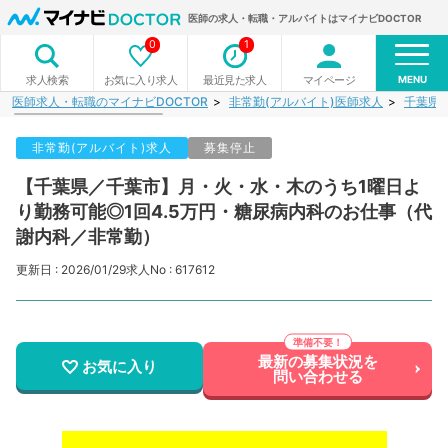
医師の求人・転職・アルバイトはマイナビDOCTOR
0
1
MENU
お気に入り求人
最近見た求人
マイページ
求人検索
医師求人・転職のマイナビDOCTOR
非常勤(アルバイト)医師求人
千葉県
非常勤(アルバイト)求人
募集停止
【千葉県／千葉市】月・火・水・木のうち1曜日よ
り勤務可能◎1回4.5万円・糖尿病内科のお仕事（代
謝内科／非常勤）
更新日 : 2026/01/29
求人No : 617612
最新の募集状況を
お気に入り
問い合わせる