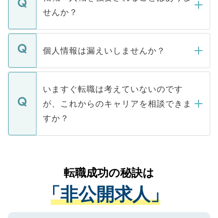
い。
けない「非公開求人」です。非公開求人は
せんか？
下記の理由によって、一般には公開してい
ません。
転職・入職を強要することは一切ありませ
ん。また、仮に応募先から内定をいただい
個人情報は漏えいしませんか？
■応募殺到を避けるため 人気のある医療機
たとしても、ご本人が納得しない限り、内
関を公にしてしまうと、応募が殺到する場
定を承諾する必要はありません。内定先へ
個人情報が漏えいすることはありませんの
合があります。 選考を効率よく行うため
の辞退の連絡はキャリアパートナーが行い
で、ご安心ください。当サイトからの登録
いますぐ転職は考えていないのです
に、医療機関が求める条件に合った人材の
ますので、ご安心ください。
などで収集したご登録者様の個人情報は、
が、これからのキャリアを相談できま
みを人材紹介会社に依頼するケースが増え
ご本人のキャリアアップおよび転職活動の
ています。
すか？
支援を目的に使用いたします。お預かりし
ているすべての個人データはご本人の許可
お気軽にご相談ください。先生専任のキャ
なく、医療機関側に開示したり、第三者に
リアパートナーが将来のご希望などをおう
提供することは一切ありません。また弊社
かがいして、現在の医療機関の状況や紹介
転職成功の秘訣は
は、個人情報の取り扱いについての厳密な
経験をまじえながら、適切なアドバイスを
管理基準を満たした事業者のみに付与され
「非公開求人」
させていただきます。すぐにご転職をされ
る、プライバシーマークを取得済みです。
ない方には、長期的なサポートが可能です
ご登録いただいた個人情報は、SSL（デー
ので、まずはご登録ください。