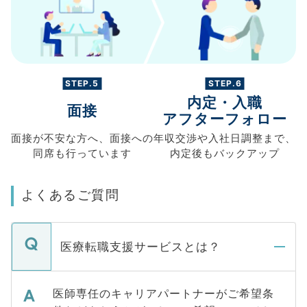
STEP.5
STEP.6
内定・入職
面接
アフターフォロー
面接が不安な方へ、
面接への
年収交渉や
入社日調整まで、
同席も
行っています
内定後もバックアップ
よくあるご質問
医療転職支援サービスとは？
医師専任のキャリアパートナーがご希望条