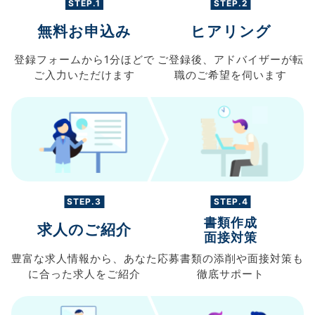
STEP.1
STEP.2
無料お申込み
ヒアリング
登録フォームから
1分ほどで
ご登録後、
アドバイザーが転
ご入力
いただけます
職の
ご希望を伺います
STEP.3
STEP.4
書類作成
求人のご紹介
面接対策
豊富な求人情報から、
あなた
応募書類の
添削や面接対策も
に合った求人を
ご紹介
徹底サポート