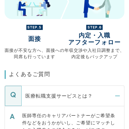
STEP.5
STEP.6
内定・入職
面接
アフターフォロー
面接が不安な方へ、
面接への
年収交渉や
入社日調整まで、
同席も
行っています
内定後もバックアップ
よくあるご質問
医療転職支援サービスとは？
医師専任のキャリアパートナーがご希望条
件などをおうかがいし、ご希望にマッチし