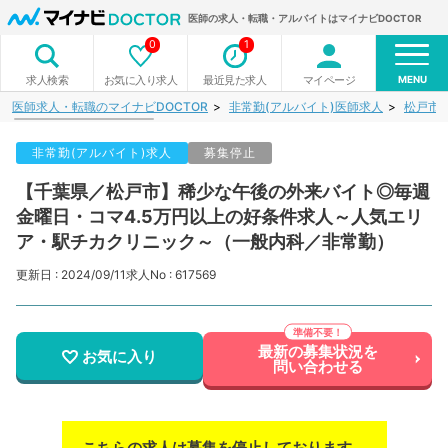
医師の求人・転職・アルバイトはマイナビDOCTOR
0
1
MENU
お気に入り求人
最近見た求人
マイページ
求人検索
医師求人・転職のマイナビDOCTOR
非常勤(アルバイト)医師求人
松戸市
非常勤(アルバイト)求人
募集停止
【千葉県／松戸市】稀少な午後の外来バイト◎毎週
金曜日・コマ4.5万円以上の好条件求人～人気エリ
ア・駅チカクリニック～（一般内科／非常勤）
更新日 : 2024/09/11
求人No : 617569
最新の募集状況を
お気に入り
問い合わせる
こちらの求人は募集を停止しております。