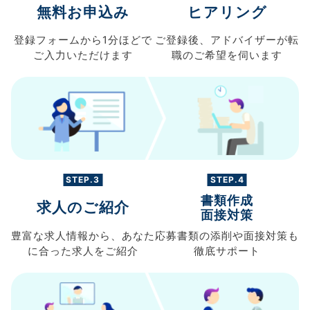
無料お申込み
ヒアリング
登録フォームから
1分ほどで
ご登録後、
アドバイザーが転
ご入力
いただけます
職の
ご希望を伺います
STEP.3
STEP.4
書類作成
求人のご紹介
面接対策
豊富な求人情報から、
あなた
応募書類の
添削や面接対策も
に合った求人を
ご紹介
徹底サポート