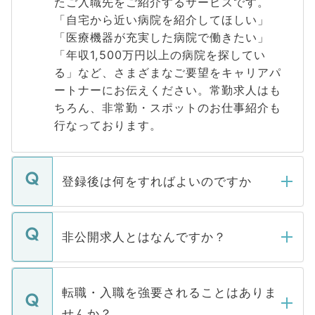
たご入職先をご紹介するサービスです。
「自宅から近い病院を紹介してほしい」
「医療機器が充実した病院で働きたい」
「年収1,500万円以上の病院を探してい
る」など、さまざまなご要望をキャリアパ
ートナーにお伝えください。常勤求人はも
ちろん、非常勤・スポットのお仕事紹介も
行なっております。
登録後は何をすればよいのですか
ご登録いただきましたら、弊社担当者がご
登録内容を確認し、その後メールもしくは
非公開求人とはなんですか？
お電話にて次のステップのご案内をいたし
ます。通常、5営業日以内にはご連絡をせて
マイナビDOCTORで取り扱っている求人の
いただきますので、しばらくお待ちくださ
うち約3割は、Webサイトからご覧いただ
転職・入職を強要されることはありま
い。
けない「非公開求人」です。非公開求人は
せんか？