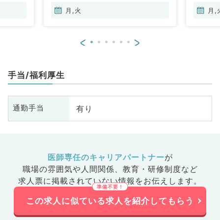
月,火
月,
<
>
手当/福利厚生
有り
通勤手当
医師専任のキャリアパートナー
が
職場の雰囲気や人間関係、
教育・研修制度など
求人票に掲載されていない情報をお伝えします。
この求人に似ている求人を紹介してもらう