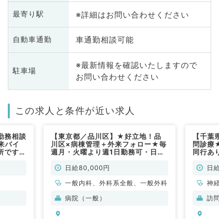
※詳細はお問い合わせください
最寄り駅
車通勤相談可能
自動車通勤
※最新情報を確認いたしますので
駐車場
お問い合わせください
この求人と条件が近い求人
勤務相談
【東京都／品川区】★好立地！品
【千葉
来バイ
川区×病棟管理＋外来フォロー★毎
問診療
所です
週月・火曜より週1日勤務可・日給
同行あ
8万で終日勤務！療養が見れれば科
問！◎
目不問（内科系・外科系／非常勤）
／非常
日給80,000円
日給
一般内科、外科系全般、一般外科
神
科
病院（一般）
訪
分
内