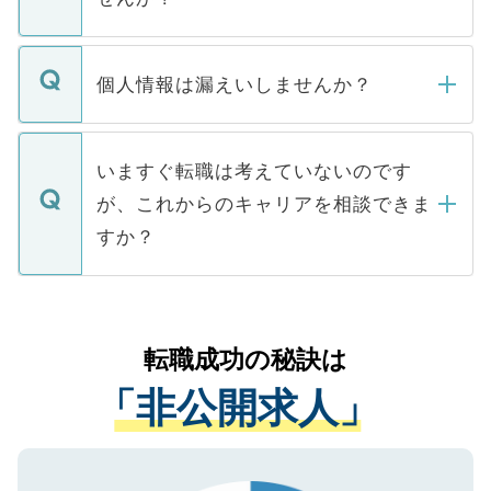
下記の理由によって、一般には公開してい
ません。
転職・入職を強要することは一切ありませ
ん。また、仮に応募先から内定をいただい
個人情報は漏えいしませんか？
■応募殺到を避けるため 人気のある医療機
たとしても、ご本人が納得しない限り、内
関を公にしてしまうと、応募が殺到する場
定を承諾する必要はありません。内定先へ
個人情報が漏えいすることはありませんの
合があります。 選考を効率よく行うため
の辞退の連絡はキャリアパートナーが行い
で、ご安心ください。当サイトからの登録
いますぐ転職は考えていないのです
に、医療機関が求める条件に合った人材の
ますので、ご安心ください。
などで収集したご登録者様の個人情報は、
が、これからのキャリアを相談できま
みを人材紹介会社に依頼するケースが増え
ご本人のキャリアアップおよび転職活動の
ています。
すか？
支援を目的に使用いたします。お預かりし
ているすべての個人データはご本人の許可
お気軽にご相談ください。先生専任のキャ
なく、医療機関側に開示したり、第三者に
リアパートナーが将来のご希望などをおう
提供することは一切ありません。また弊社
かがいして、現在の医療機関の状況や紹介
転職成功の秘訣は
は、個人情報の取り扱いについての厳密な
経験をまじえながら、適切なアドバイスを
管理基準を満たした事業者のみに付与され
「非公開求人」
させていただきます。すぐにご転職をされ
る、プライバシーマークを取得済みです。
ない方には、長期的なサポートが可能です
ご登録いただいた個人情報は、SSL（デー
ので、まずはご登録ください。
タ暗号化）によって保護されていますの