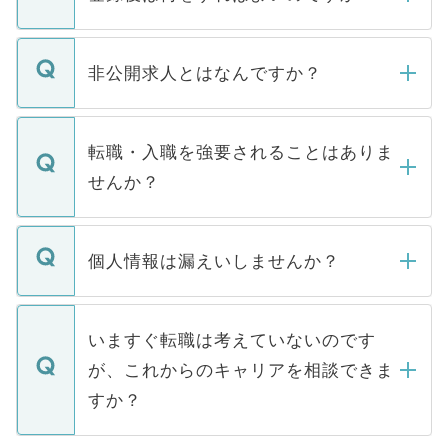
ご登録いただきましたら、弊社担当者がご
登録内容を確認し、その後メールもしくは
非公開求人とはなんですか？
お電話にて次のステップのご案内をいたし
ます。通常、5営業日以内にはご連絡をせて
マイナビDOCTORで取り扱っている求人の
いただきますので、しばらくお待ちくださ
うち約3割は、Webサイトからご覧いただ
転職・入職を強要されることはありま
い。
けない「非公開求人」です。非公開求人は
せんか？
下記の理由によって、一般には公開してい
ません。
転職・入職を強要することは一切ありませ
ん。また、仮に応募先から内定をいただい
個人情報は漏えいしませんか？
■応募殺到を避けるため 人気のある医療機
たとしても、ご本人が納得しない限り、内
関を公にしてしまうと、応募が殺到する場
定を承諾する必要はありません。内定先へ
個人情報が漏えいすることはありませんの
合があります。 選考を効率よく行うため
の辞退の連絡はキャリアパートナーが行い
で、ご安心ください。当サイトからの登録
いますぐ転職は考えていないのです
に、医療機関が求める条件に合った人材の
ますので、ご安心ください。
などで収集したご登録者様の個人情報は、
が、これからのキャリアを相談できま
みを人材紹介会社に依頼するケースが増え
ご本人のキャリアアップおよび転職活動の
ています。
すか？
支援を目的に使用いたします。お預かりし
ているすべての個人データはご本人の許可