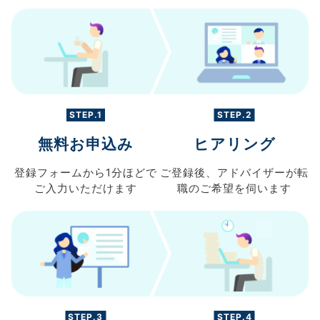
STEP.1
STEP.2
無料お申込み
ヒアリング
登録フォームから
1分ほどで
ご登録後、
アドバイザーが転
ご入力
いただけます
職の
ご希望を伺います
STEP.3
STEP.4