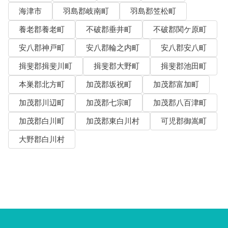
海津市
羽島郡岐南町
羽島郡笠松町
養老郡養老町
不破郡垂井町
不破郡関ケ原町
安八郡神戸町
安八郡輪之内町
安八郡安八町
揖斐郡揖斐川町
揖斐郡大野町
揖斐郡池田町
本巣郡北方町
加茂郡坂祝町
加茂郡富加町
加茂郡川辺町
加茂郡七宗町
加茂郡八百津町
加茂郡白川町
加茂郡東白川村
可児郡御嵩町
大野郡白川村