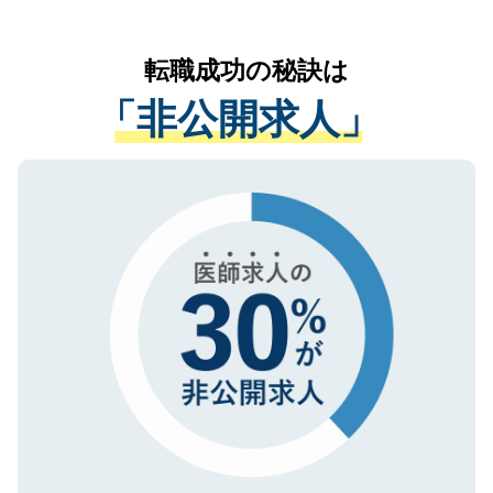
お気軽にご相談ください。先生専任のキャ
なく、医療機関側に開示したり、第三者に
リアパートナーが将来のご希望などをおう
提供することは一切ありません。また弊社
かがいして、現在の医療機関の状況や紹介
転職成功の秘訣は
は、個人情報の取り扱いについての厳密な
経験をまじえながら、適切なアドバイスを
管理基準を満たした事業者のみに付与され
「非公開求人」
させていただきます。すぐにご転職をされ
る、プライバシーマークを取得済みです。
ない方には、長期的なサポートが可能です
ご登録いただいた個人情報は、SSL（デー
ので、まずはご登録ください。
タ暗号化）によって保護されていますの
で、機密保持に関してもご安心ください。