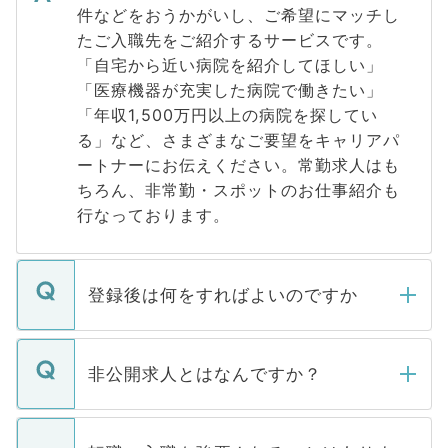
件などをおうかがいし、ご希望にマッチし
たご入職先をご紹介するサービスです。
「自宅から近い病院を紹介してほしい」
「医療機器が充実した病院で働きたい」
「年収1,500万円以上の病院を探してい
る」など、さまざまなご要望をキャリアパ
ートナーにお伝えください。常勤求人はも
ちろん、非常勤・スポットのお仕事紹介も
行なっております。
登録後は何をすればよいのですか
ご登録いただきましたら、弊社担当者がご
登録内容を確認し、その後メールもしくは
非公開求人とはなんですか？
お電話にて次のステップのご案内をいたし
ます。通常、5営業日以内にはご連絡をせて
マイナビDOCTORで取り扱っている求人の
いただきますので、しばらくお待ちくださ
うち約3割は、Webサイトからご覧いただ