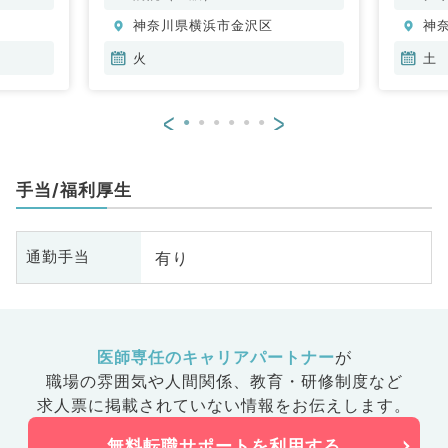
科
神奈川県横浜市金沢区
神
火
土
<
>
手当/福利厚生
有り
通勤手当
医師専任のキャリアパートナー
が
職場の雰囲気や人間関係、
教育・研修制度など
求人票に掲載されていない情報をお伝えします。
無料転職サポートを利用する