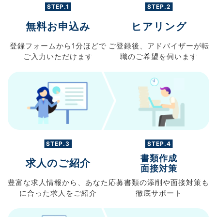
STEP.1
STEP.2
無料お申込み
ヒアリング
登録フォームから
1分ほどで
ご登録後、
アドバイザーが転
ご入力
いただけます
職の
ご希望を伺います
STEP.3
STEP.4
書類作成
求人のご紹介
面接対策
豊富な求人情報から、
あなた
応募書類の
添削や面接対策も
に合った求人を
ご紹介
徹底サポート