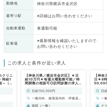
神奈川県横浜市金沢区
勤務地
※詳細はお問い合わせください
最寄り駅
車通勤可能
自動車通勤
※最新情報を確認いたしますので
駐車場
お問い合わせください
この求人と条件が近い求人
カクリニ
【神奈川県／横浜市金沢区】★日
【神奈
・時給1
給10万円★毎週火曜勤務可能／時
日★8時
能～（一
間調整の相談可◎訪問診療の求人で
50,0
す（内科系／非常勤）
来・発
健診・
日給100,000円
日給
般内科
一般内科、循環器内科、呼吸器内
一
科、消化器内科、内分泌・代謝内
病院（一般）
ク