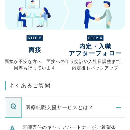
STEP.5
STEP.6
内定・入職
面接
アフターフォロー
面接が不安な方へ、
面接への
年収交渉や
入社日調整まで、
同席も
行っています
内定後もバックアップ
よくあるご質問
医療転職支援サービスとは？
医師専任のキャリアパートナーがご希望条