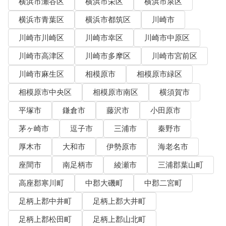
横浜市瀬谷区
横浜市栄区
横浜市泉区
横浜市青葉区
横浜市都筑区
川崎市
川崎市川崎区
川崎市幸区
川崎市中原区
川崎市高津区
川崎市多摩区
川崎市宮前区
川崎市麻生区
相模原市
相模原市緑区
相模原市中央区
相模原市南区
横須賀市
平塚市
鎌倉市
藤沢市
小田原市
茅ヶ崎市
逗子市
三浦市
秦野市
厚木市
大和市
伊勢原市
海老名市
座間市
南足柄市
綾瀬市
三浦郡葉山町
高座郡寒川町
中郡大磯町
中郡二宮町
足柄上郡中井町
足柄上郡大井町
足柄上郡松田町
足柄上郡山北町