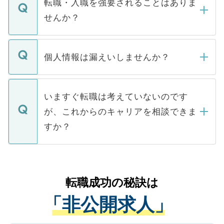
転職・入職を強要されることはありま
い。
けない「非公開求人」です。非公開求人は
せんか？
下記の理由によって、一般には公開してい
ません。
転職・入職を強要することは一切ありませ
ん。また、仮に応募先から内定をいただい
個人情報は漏えいしませんか？
■応募殺到を避けるため 人気のある医療機
たとしても、ご本人が納得しない限り、内
関を公にしてしまうと、応募が殺到する場
定を承諾する必要はありません。内定先へ
個人情報が漏えいすることはありませんの
合があります。 選考を効率よく行うため
の辞退の連絡はキャリアパートナーが行い
で、ご安心ください。当サイトからの登録
いますぐ転職は考えていないのです
に、医療機関が求める条件に合った人材の
ますので、ご安心ください。
などで収集したご登録者様の個人情報は、
が、これからのキャリアを相談できま
みを人材紹介会社に依頼するケースが増え
ご本人のキャリアアップおよび転職活動の
ています。
すか？
支援を目的に使用いたします。お預かりし
ているすべての個人データはご本人の許可
お気軽にご相談ください。先生専任のキャ
なく、医療機関側に開示したり、第三者に
リアパートナーが将来のご希望などをおう
提供することは一切ありません。また弊社
かがいして、現在の医療機関の状況や紹介
転職成功の秘訣は
は、個人情報の取り扱いについての厳密な
経験をまじえながら、適切なアドバイスを
管理基準を満たした事業者のみに付与され
「非公開求人」
させていただきます。すぐにご転職をされ
る、プライバシーマークを取得済みです。
ない方には、長期的なサポートが可能です
ご登録いただいた個人情報は、SSL（デー