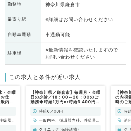
神奈川県鎌倉市
勤務地
※詳細はお問い合わせください
最寄り駅
車通勤可能
自動車通勤
※最新情報を確認いたしますので
駐車場
お問い合わせください
この求人と条件が近い求人
水・金曜
【神奈川県／鎌倉市】毎週月・金曜
【神奈
のお仕
日の夕診／18：00～20：00のご
の内視
一般内科
勤務◆時給1万円or時給6,400円
時のご
+インセンティブ制◎（一般内科／
鏡検査
非常勤）
勤）
時給6,400円
時給
呼吸器内
一般内科、循環器内科、呼吸器内
消
・代謝内
科、消化器内科、内分泌・代謝内
クリニック(保険診療)
ク