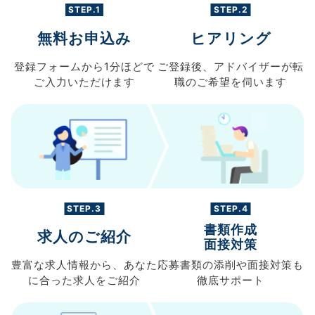
STEP.1
STEP.2
無料お申込み
ヒアリング
登録フォームから
1分ほどで
ご登録後、
アドバイザーが転
ご入力
いただけます
職の
ご希望を伺います
STEP.3
STEP.4
書類作成
求人のご紹介
面接対策
豊富な求人情報から、
あなた
応募書類の
添削や面接対策も
に合った求人を
ご紹介
徹底サポート