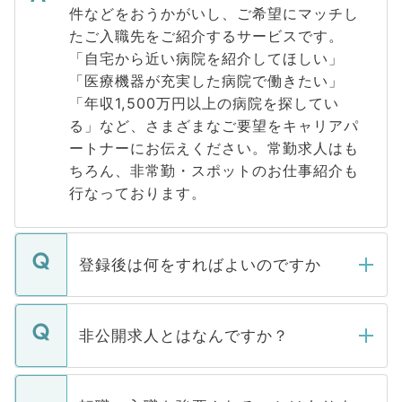
件などをおうかがいし、ご希望にマッチし
たご入職先をご紹介するサービスです。
「自宅から近い病院を紹介してほしい」
「医療機器が充実した病院で働きたい」
「年収1,500万円以上の病院を探してい
る」など、さまざまなご要望をキャリアパ
ートナーにお伝えください。常勤求人はも
ちろん、非常勤・スポットのお仕事紹介も
行なっております。
登録後は何をすればよいのですか
ご登録いただきましたら、弊社担当者がご
登録内容を確認し、その後メールもしくは
非公開求人とはなんですか？
お電話にて次のステップのご案内をいたし
ます。通常、5営業日以内にはご連絡をせて
マイナビDOCTORで取り扱っている求人の
いただきますので、しばらくお待ちくださ
うち約3割は、Webサイトからご覧いただ