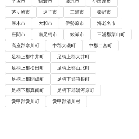
平塚市
鎌倉市
藤沢市
小田原市
茅ヶ崎市
逗子市
三浦市
秦野市
厚木市
大和市
伊勢原市
海老名市
座間市
南足柄市
綾瀬市
三浦郡葉山町
高座郡寒川町
中郡大磯町
中郡二宮町
足柄上郡中井町
足柄上郡大井町
足柄上郡松田町
足柄上郡山北町
足柄上郡開成町
足柄下郡箱根町
足柄下郡真鶴町
足柄下郡湯河原町
愛甲郡愛川町
愛甲郡清川村