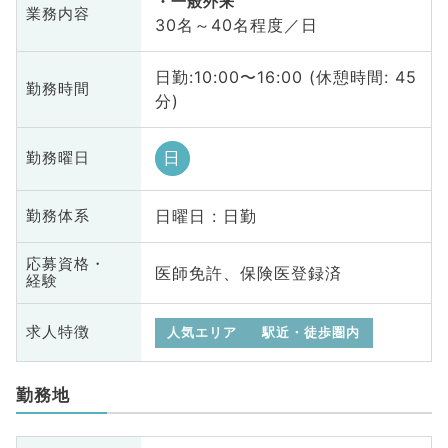
一般外来
業務内容
30名～40名程度／日
日勤:10:00〜16:00 (休憩時間: 45
勤務時間
分)
日
勤務曜日
日曜日 : 日勤
勤務体系
応募資格・
医師免許、保険医登録済
経験
求人特徴
人気エリア
駅近・徒歩圏内
勤務地