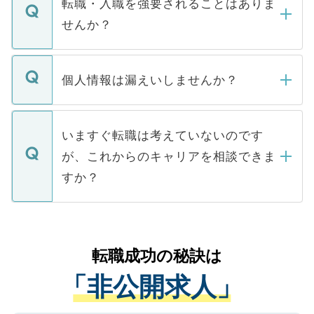
転職・入職を強要されることはありま
い。
けない「非公開求人」です。非公開求人は
せんか？
下記の理由によって、一般には公開してい
ません。
転職・入職を強要することは一切ありませ
ん。また、仮に応募先から内定をいただい
個人情報は漏えいしませんか？
■応募殺到を避けるため 人気のある医療機
たとしても、ご本人が納得しない限り、内
関を公にしてしまうと、応募が殺到する場
定を承諾する必要はありません。内定先へ
個人情報が漏えいすることはありませんの
合があります。 選考を効率よく行うため
の辞退の連絡はキャリアパートナーが行い
で、ご安心ください。当サイトからの登録
いますぐ転職は考えていないのです
に、医療機関が求める条件に合った人材の
ますので、ご安心ください。
などで収集したご登録者様の個人情報は、
が、これからのキャリアを相談できま
みを人材紹介会社に依頼するケースが増え
ご本人のキャリアアップおよび転職活動の
ています。
すか？
支援を目的に使用いたします。お預かりし
ているすべての個人データはご本人の許可
お気軽にご相談ください。先生専任のキャ
なく、医療機関側に開示したり、第三者に
リアパートナーが将来のご希望などをおう
提供することは一切ありません。また弊社
かがいして、現在の医療機関の状況や紹介
転職成功の秘訣は
は、個人情報の取り扱いについての厳密な
経験をまじえながら、適切なアドバイスを
管理基準を満たした事業者のみに付与され
「非公開求人」
させていただきます。すぐにご転職をされ
る、プライバシーマークを取得済みです。
ない方には、長期的なサポートが可能です
ご登録いただいた個人情報は、SSL（デー