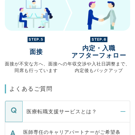
STEP.5
STEP.6
内定・入職
面接
アフターフォロー
面接が不安な方へ、
面接への
年収交渉や
入社日調整まで、
同席も
行っています
内定後もバックアップ
よくあるご質問
医療転職支援サービスとは？
医師専任のキャリアパートナーがご希望条