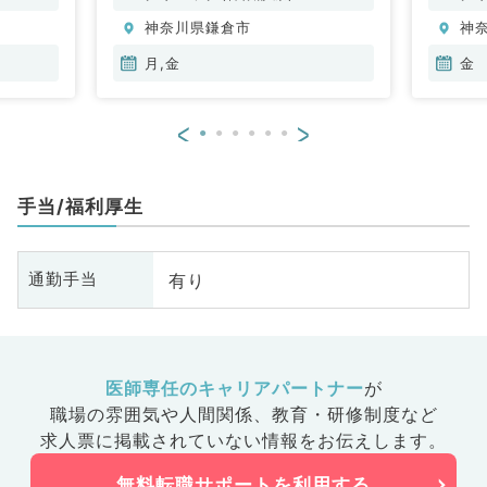
科
神奈川県鎌倉市
神
月,金
金
<
>
手当/福利厚生
有り
通勤手当
医師専任のキャリアパートナー
が
職場の雰囲気や人間関係、
教育・研修制度など
求人票に掲載されていない情報をお伝えします。
無料転職サポートを利用する