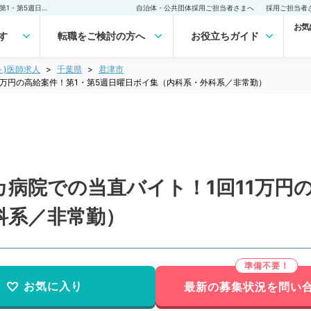
【千葉県／君津市】駅チカ病院での当直バイト！1回11万円の高給案件！第1・第5週日曜日ボイ集（内科系・外科系／非常勤）非常勤(アルバイト)の求人｜医師の求人・転職・アルバイトは【マイナビDOCTOR】
自治体・公共団体採用ご担当者さまへ
採用ご担当者
お気
す
転職をご検討の方へ
お役立ちガイド
ト)医師求人
千葉県
君津市
1万円の高給案件！第1・第5週日曜日ボイ集（内科系・外科系／非常勤）
病院での当直バイト！1回11万円の
科系／非常勤）
お気に入り
最新の募集状況を問い