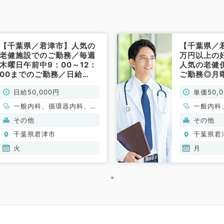
【千葉県／君津市】人気の
【千葉県／君
老健施設でのご勤務／毎週
万円以上の
木曜日午前中9：00～12：
人気の老健
00までのご勤務／日給
ご勤務◎月
50,000円（内科系／非常
（内科系／
日給50,000円
単価50,
勤）
一般内科、循環器内科、呼
一般内科
吸器内科、消化器内科、内
吸器内科
その他
その他
分泌・代謝内科、腎臓内科
分泌・代
千葉県君津市
千葉県君
火
月