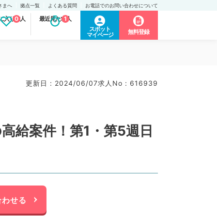
さまへ
拠点一覧
よくある質問
お電話でのお問い合わせについて
に入り求人
0
最近見た求人
1
スポット
無料登録
マイページ
更新日 : 2024/06/07
求人No : 616939
高給案件！第1・第5週日
合わせる