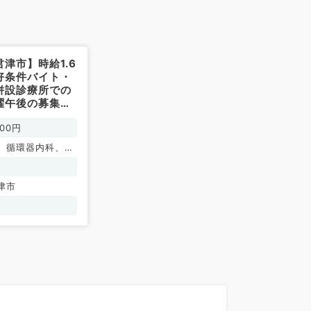
津市】時給1.6
好条件バイト・
併設診療所での
曜午後の募集
非常勤）
000円
、循環器内科、呼
、消化器内科、内
謝内科、腎臓内科
津市