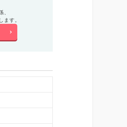
係、
します。