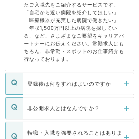
たご入職先をご紹介するサービスです。
「自宅から近い病院を紹介してほしい」
「医療機器が充実した病院で働きたい」
「年収1,500万円以上の病院を探してい
る」など、さまざまなご要望をキャリアパ
ートナーにお伝えください。常勤求人はも
ちろん、非常勤・スポットのお仕事紹介も
行なっております。
登録後は何をすればよいのですか
ご登録いただきましたら、弊社担当者がご
登録内容を確認し、その後メールもしくは
非公開求人とはなんですか？
お電話にて次のステップのご案内をいたし
ます。通常、5営業日以内にはご連絡をせて
マイナビDOCTORで取り扱っている求人の
いただきますので、しばらくお待ちくださ
うち約3割は、Webサイトからご覧いただ
転職・入職を強要されることはありま
い。