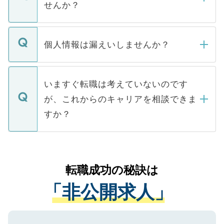
けない「非公開求人」です。非公開求人は
せんか？
下記の理由によって、一般には公開してい
ません。
転職・入職を強要することは一切ありませ
ん。また、仮に応募先から内定をいただい
個人情報は漏えいしませんか？
■応募殺到を避けるため 人気のある医療機
たとしても、ご本人が納得しない限り、内
関を公にしてしまうと、応募が殺到する場
定を承諾する必要はありません。内定先へ
個人情報が漏えいすることはありませんの
合があります。 選考を効率よく行うため
の辞退の連絡はキャリアパートナーが行い
で、ご安心ください。当サイトからの登録
いますぐ転職は考えていないのです
に、医療機関が求める条件に合った人材の
ますので、ご安心ください。
などで収集したご登録者様の個人情報は、
が、これからのキャリアを相談できま
みを人材紹介会社に依頼するケースが増え
ご本人のキャリアアップおよび転職活動の
ています。
すか？
支援を目的に使用いたします。お預かりし
ているすべての個人データはご本人の許可
お気軽にご相談ください。先生専任のキャ
なく、医療機関側に開示したり、第三者に
リアパートナーが将来のご希望などをおう
提供することは一切ありません。また弊社
かがいして、現在の医療機関の状況や紹介
転職成功の秘訣は
は、個人情報の取り扱いについての厳密な
経験をまじえながら、適切なアドバイスを
管理基準を満たした事業者のみに付与され
「非公開求人」
させていただきます。すぐにご転職をされ
る、プライバシーマークを取得済みです。
ない方には、長期的なサポートが可能です
ご登録いただいた個人情報は、SSL（デー
ので、まずはご登録ください。
タ暗号化）によって保護されていますの