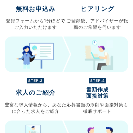
無料お申込み
ヒアリング
登録フォームから
1分ほどで
ご登録後、
アドバイザーが転
ご入力
いただけます
職の
ご希望を伺います
STEP.3
STEP.4
書類作成
求人のご紹介
面接対策
豊富な求人情報から、
あなた
応募書類の
添削や面接対策も
に合った求人を
ご紹介
徹底サポート