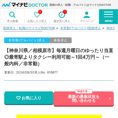
医師の求人・転職・アルバイトはマイナビDOCTOR
0
1
MENU
お気に入り求人
最近見た求人
マイページ
求人検索
医師求人・転職のマイナビDOCTOR
非常勤(アルバイト)医師求人
神奈川
非常勤(アルバイト)求人
募集停止
【神奈川県／相模原市】毎週月曜日のゆったり当直
◎最寄駅よりタクシー利用可能～1回4万円～（一
般内科／非常勤）
更新日 : 2024/08/30
求人No : 616877
最新の募集状況を
お気に入り
問い合わせる