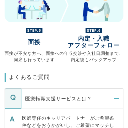
STEP.5
STEP.6
内定・入職
面接
アフターフォロー
面接が不安な方へ、
面接への
年収交渉や
入社日調整まで、
同席も
行っています
内定後もバックアップ
よくあるご質問
医療転職支援サービスとは？
医師専任のキャリアパートナーがご希望条
件などをおうかがいし、ご希望にマッチし