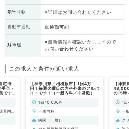
※詳細はお問い合わせください
最寄り駅
車通勤可能
自動車通勤
※最新情報を確認いたしますので
駐車場
お問い合わせください
この求人と条件が近い求人
自宅待
【神奈川県／相模原市】1回4万
【神奈
動手当・
円！毎週火曜日の内科外来のアルバ
48,0
集です
イトです！（一般内科／非常勤）
の15
利なク
能です
1回40,000円
1回
環器内
一般内科
一
内科、内
病院（一般）
ク
科、老年
神奈川県相模原市緑区
神