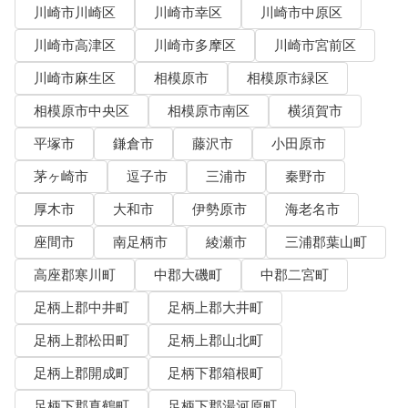
川崎市川崎区
川崎市幸区
川崎市中原区
川崎市高津区
川崎市多摩区
川崎市宮前区
川崎市麻生区
相模原市
相模原市緑区
相模原市中央区
相模原市南区
横須賀市
平塚市
鎌倉市
藤沢市
小田原市
茅ヶ崎市
逗子市
三浦市
秦野市
厚木市
大和市
伊勢原市
海老名市
座間市
南足柄市
綾瀬市
三浦郡葉山町
高座郡寒川町
中郡大磯町
中郡二宮町
足柄上郡中井町
足柄上郡大井町
足柄上郡松田町
足柄上郡山北町
足柄上郡開成町
足柄下郡箱根町
足柄下郡真鶴町
足柄下郡湯河原町