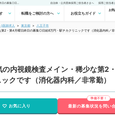
【東京都／八王子市】人気の内視鏡検査メイン・稀少な第2・第4月曜日終日の募集◎日給8万円・駅チカクリニックです（消化器内科／非常勤）非常勤(アルバイト)の求人｜医師の求人・転職・アルバイトは【マイナビDOCTOR】
自治体・公共団体採用ご担当者さまへ
採用ご担当者
お気
す
転職をご検討の方へ
お役立ちガイド
ト)医師求人
東京都
八王子市
第2・第4月曜日終日の募集◎日給8万円・駅チカクリニックです（消化器内科／非
気の内視鏡検査メイン・稀少な第2
ニックです（消化器内科／非常勤）
お気に入り
最新の募集状況を問い