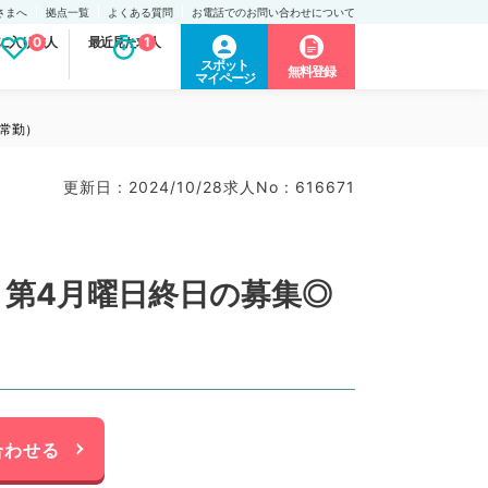
さまへ
拠点一覧
よくある質問
お電話でのお問い合わせについて
に入り求人
0
最近見た求人
1
スポット
無料登録
マイページ
常勤）
更新日 : 2024/10/28
求人No : 616671
・第4月曜日終日の募集◎
合わせる