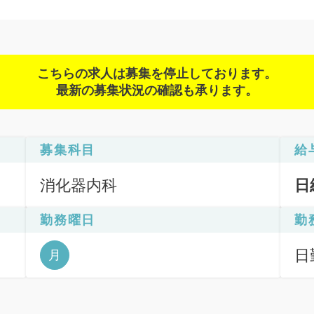
こちらの求人は募集を停止しております。
最新の募集状況の確認も承ります。
募集科目
給
消化器内科
日
勤務曜日
勤
Ｇ
日
月
）
6