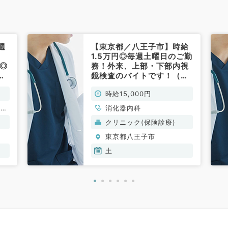
週
【東京都／八王子市】時給
1.5万円◎毎週土曜日のご勤
分◎
務！外来、上部・下部内視
で
鏡検査のバイトです！（消
化器内科／非常勤）
時給15,000円
、呼
消化器内科
、腎
クリニック(保険診療)
液内
東京都八王子市
土