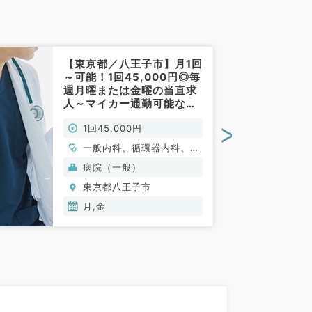
【東京都／八王子市】月1回
～可能！1回45,000円◎毎
週月曜または金曜の当直求
人～マイカー通勤可能な病
院にて当直のご勤務です
>
1回45,000円
（内科系／非常勤）
一般内科、循環器内科、消
化器内科、外科系全般、一
病院（一般）
般外科、消化器外科、科目
東京都八王子市
不問
月,金