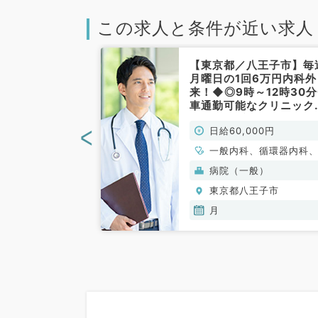
この求人と条件が近い求人
八王子市】時短
【東京都／八王子市】毎
毎週月曜日！日
月曜日の1回6万円内科外
時～17時30分
来！◆◎9時～12時30
査メインの求人
車通勤可能なクリニック
化器内科／非常
す（内科系／非常勤）
<
000円
日給60,000円
科
一般内科、循環器内科
吸器内科、消化器内科
(保険診療)
病院（一般）
臓内科、老年内科、血
王子市
東京都八王子市
科
月