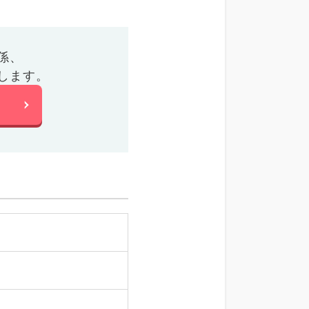
係、
します。