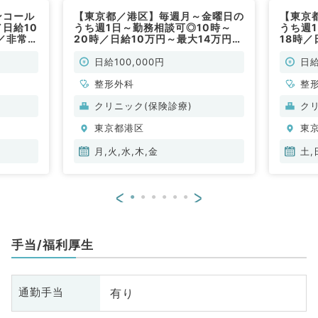
ンコール
【東京都／港区】毎週月～金曜日の
【東京
日給10
うち週1日～勤務相談可◎10時～
うち週
／非常
20時／日給10万円～最大14万円☆
18時／
最寄り駅より徒歩1分のクリニック
最寄り
にて専門外来のお仕事です！（整形
にて専
日給100,000円
日給
外科／非常勤）
外科／
整形外科
整
クリニック(保険診療)
ク
東京都港区
東
月,火,水,木,金
土,
<
>
手当/福利厚生
有り
通勤手当