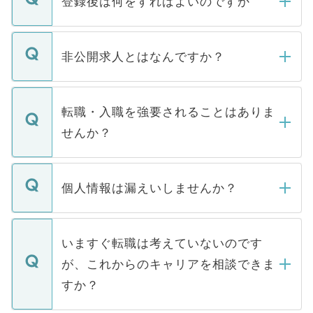
登録後は何をすればよいのですか
ご登録いただきましたら、弊社担当者がご
登録内容を確認し、その後メールもしくは
非公開求人とはなんですか？
お電話にて次のステップのご案内をいたし
ます。通常、5営業日以内にはご連絡をせて
マイナビDOCTORで取り扱っている求人の
いただきますので、しばらくお待ちくださ
うち約3割は、Webサイトからご覧いただ
転職・入職を強要されることはありま
い。
けない「非公開求人」です。非公開求人は
せんか？
下記の理由によって、一般には公開してい
ません。
転職・入職を強要することは一切ありませ
ん。また、仮に応募先から内定をいただい
個人情報は漏えいしませんか？
■応募殺到を避けるため 人気のある医療機
たとしても、ご本人が納得しない限り、内
関を公にしてしまうと、応募が殺到する場
定を承諾する必要はありません。内定先へ
個人情報が漏えいすることはありませんの
合があります。 選考を効率よく行うため
の辞退の連絡はキャリアパートナーが行い
で、ご安心ください。当サイトからの登録
いますぐ転職は考えていないのです
に、医療機関が求める条件に合った人材の
ますので、ご安心ください。
などで収集したご登録者様の個人情報は、
が、これからのキャリアを相談できま
みを人材紹介会社に依頼するケースが増え
ご本人のキャリアアップおよび転職活動の
ています。
すか？
支援を目的に使用いたします。お預かりし
ているすべての個人データはご本人の許可