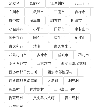
足立区
葛飾区
江戸川区
八王子市
立川市
武蔵野市
三鷹市
青梅市
府中市
昭島市
調布市
町田市
小金井市
小平市
日野市
東村山市
国分寺市
国立市
福生市
狛江市
東大和市
清瀬市
東久留米市
武蔵村山市
多摩市
稲城市
羽村市
あきる野市
西東京市
西多摩郡瑞穂町
西多摩郡日の出町
西多摩郡檜原村
西多摩郡奥多摩町
大島町
利島村
新島村
神津島村
三宅島三宅村
御蔵島村
八丈島八丈町
青ヶ島村
小笠原村