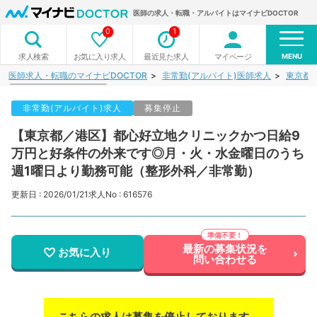
医師の求人・転職・アルバイトはマイナビDOCTOR
0
1
MENU
お気に入り求人
最近見た求人
マイページ
求人検索
医師求人・転職のマイナビDOCTOR
非常勤(アルバイト)医師求人
東京都
非常勤(アルバイト)求人
募集停止
【東京都／港区】都心好立地クリニックかつ日給9
万円と好条件の外来です◎月・火・水金曜日のうち
週1曜日より勤務可能（整形外科／非常勤）
更新日 : 2026/01/21
求人No : 616576
最新の募集状況を
お気に入り
問い合わせる
こちらの求人は募集を停止しております。