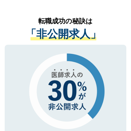
お気軽にご相談ください。先生専任のキャ
なく、医療機関側に開示したり、第三者に
リアパートナーが将来のご希望などをおう
提供することは一切ありません。また弊社
かがいして、現在の医療機関の状況や紹介
転職成功の秘訣は
は、個人情報の取り扱いについての厳密な
経験をまじえながら、適切なアドバイスを
管理基準を満たした事業者のみに付与され
「非公開求人」
させていただきます。すぐにご転職をされ
る、プライバシーマークを取得済みです。
ない方には、長期的なサポートが可能です
ご登録いただいた個人情報は、SSL（デー
ので、まずはご登録ください。
タ暗号化）によって保護されていますの
で、機密保持に関してもご安心ください。