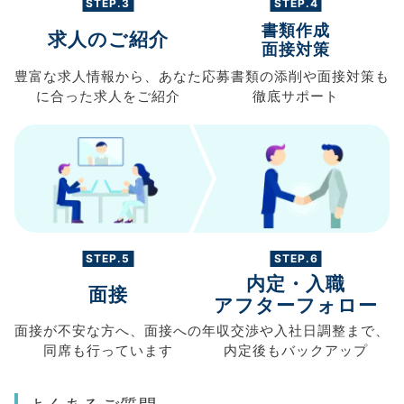
STEP.3
STEP.4
書類作成
求人のご紹介
面接対策
豊富な求人情報から、
あなた
応募書類の
添削や面接対策も
に合った求人を
ご紹介
徹底サポート
STEP.5
STEP.6
内定・入職
面接
アフターフォロー
面接が不安な方へ、
面接への
年収交渉や
入社日調整まで、
同席も
行っています
内定後もバックアップ