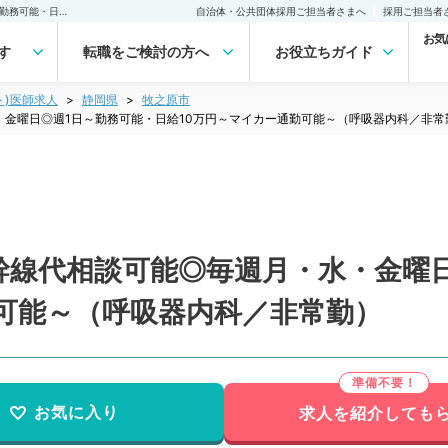
【静岡県／牧之原市】新幹線代相談可能◎毎週月・水・金曜日◎週1日～勤務可能・日給10万円～マイカー通勤可能～（呼吸器内科／非常勤）非常勤(アルバイト)の求人｜医師の求人・転職・アルバイトは【マイナビDOCTOR】
自治体・公共団体採用ご担当者さまへ
採用ご担当者
お気
す
転職をご検討の方へ
お役立ちガイド
ト)医師求人
静岡県
牧之原市
金曜日◎週1日～勤務可能・日給10万円～マイカー通勤可能～（呼吸器内科／非常
幹線代相談可能◎毎週月・水・金曜日
勤可能～（呼吸器内科／非常勤）
お気に入り
求人を紹介しても