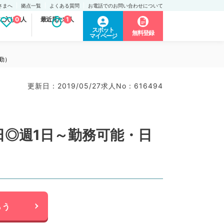
さまへ
拠点一覧
よくある質問
お電話でのお問い合わせについて
に入り求人
0
最近見た求人
1
スポット
無料登録
マイページ
勤）
更新日 : 2019/05/27
求人No : 616494
◎週1日～勤務可能・日
らう