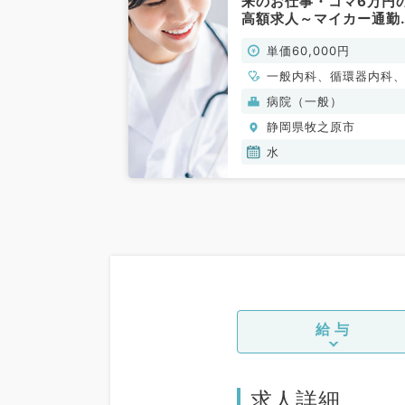
来のお仕事・コマ6万円
高額求人～マイカー通勤
能～（一般内科／非常勤
単価60,000円
一般内科、循環器内科
吸器内科、消化器内科
病院（一般）
静岡県牧之原市
水
給与
求人詳細