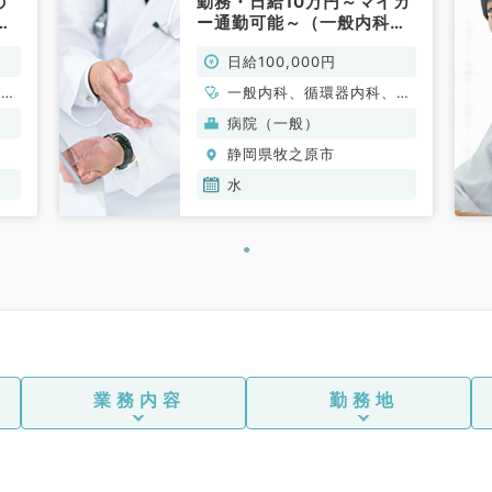
の
勤務・日給10万円～マイカ
可
ー通勤可能～（一般内科／
）
非常勤）
日給100,000円
、呼
一般内科、循環器内科、呼
吸器内科、消化器内科、総
病院（一般）
合診療科
静岡県牧之原市
水
業務内容
勤務地