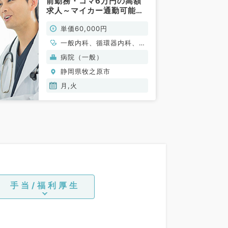
前勤務・コマ6万円の高額
求人～マイカー通勤可能～
（一般内科／非常勤）
単価60,000円
一般内科、循環器内科、呼
吸器内科、消化器内科
病院（一般）
静岡県牧之原市
月,火
手当/福利厚生