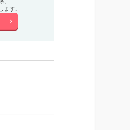
係、
します。