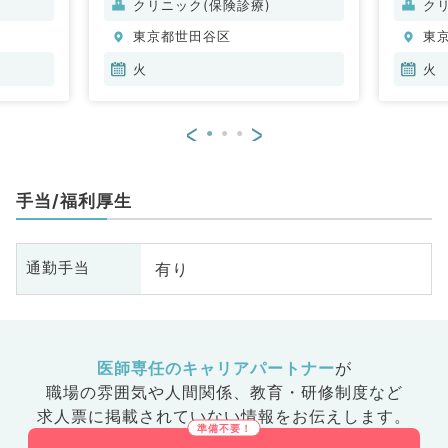
クリニック(保険診療)
ク
東京都世田谷区
東
火
火
<
>
手当/福利厚生
有り
通勤手当
医師専任のキャリアパートナー
が
職場の雰囲気や人間関係、
教育・研修制度など
求人票に掲載されていない情報をお伝えします。