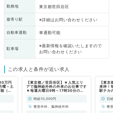
東京都世田谷区
勤務地
※詳細はお問い合わせください
最寄り駅
車通勤可能
自動車通勤
※最新情報を確認いたしますので
駐車場
お問い合わせください
この求人と条件が近い求人
10万円
【東京都／世田谷区】★人気エリ
【東京
月曜～土
アで脳神経外科の外来のお仕事です
来枠！
可能（整
★毎週火曜日9時～17時30分の日
駅チカ
勤です！時給1万円～相談可／最寄
非常勤
り駅から徒歩圏内です◎(整形外
時給10,000円
日給
科・脳神経外科／非常勤)
整形外科、脳神経外科
整