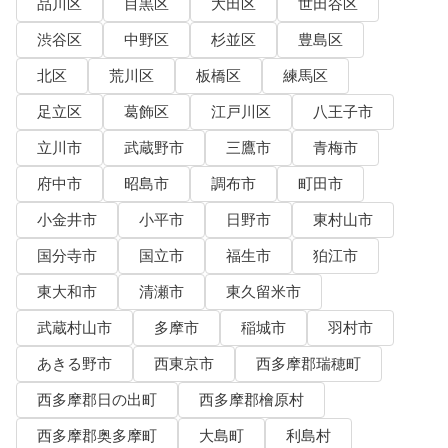
品川区
目黒区
大田区
世田谷区
渋谷区
中野区
杉並区
豊島区
北区
荒川区
板橋区
練馬区
足立区
葛飾区
江戸川区
八王子市
立川市
武蔵野市
三鷹市
青梅市
府中市
昭島市
調布市
町田市
小金井市
小平市
日野市
東村山市
国分寺市
国立市
福生市
狛江市
東大和市
清瀬市
東久留米市
武蔵村山市
多摩市
稲城市
羽村市
あきる野市
西東京市
西多摩郡瑞穂町
西多摩郡日の出町
西多摩郡檜原村
西多摩郡奥多摩町
大島町
利島村