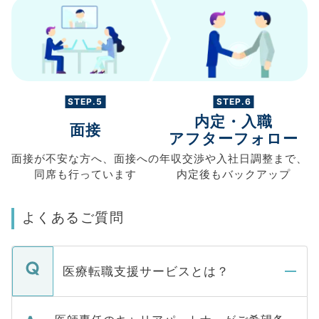
STEP.5
STEP.6
内定・入職
面接
アフターフォロー
面接が不安な方へ、
面接への
年収交渉や
入社日調整まで、
同席も
行っています
内定後もバックアップ
よくあるご質問
医療転職支援サービスとは？