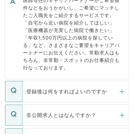
医師専任のキャリアパートナーがご希望条
件などをおうかがいし、ご希望にマッチし
たご入職先をご紹介するサービスです。
「自宅から近い病院を紹介してほしい」
「医療機器が充実した病院で働きたい」
「年収1,500万円以上の病院を探してい
る」など、さまざまなご要望をキャリアパ
ートナーにお伝えください。常勤求人はも
ちろん、非常勤・スポットのお仕事紹介も
行なっております。
登録後は何をすればよいのですか
ご登録いただきましたら、弊社担当者がご
登録内容を確認し、その後メールもしくは
非公開求人とはなんですか？
お電話にて次のステップのご案内をいたし
ます。通常、5営業日以内にはご連絡をせて
マイナビDOCTORで取り扱っている求人の