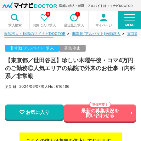
医師の求人・転職・アルバイトはマイナビDOCTOR
0
1
MENU
お気に入り求人
最近見た求人
マイページ
求人検索
医師求人・転職のマイナビDOCTOR
非常勤(アルバイト)医師求人
東京都
非常勤(アルバイト)求人
募集停止
【東京都／世田谷区】珍しい木曜午後・コマ4万円
のご勤務◎人気エリアの病院で外来のお仕事（内科
系／非常勤
更新日 : 2024/06/07
求人No : 616486
最新の募集状況を
お気に入り
問い合わせる
こちらの求人は募集を停止しております。