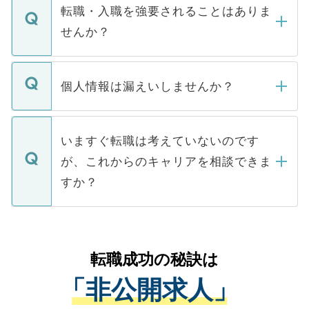
いただきますので、しばらくお待ちくださ
うち約3割は、Webサイトからご覧いただ
転職・入職を強要されることはありま
い。
けない「非公開求人」です。非公開求人は
せんか？
下記の理由によって、一般には公開してい
ません。
転職・入職を強要することは一切ありませ
ん。また、仮に応募先から内定をいただい
個人情報は漏えいしませんか？
■応募殺到を避けるため 人気のある医療機
たとしても、ご本人が納得しない限り、内
関を公にしてしまうと、応募が殺到する場
定を承諾する必要はありません。内定先へ
個人情報が漏えいすることはありませんの
合があります。 選考を効率よく行うため
の辞退の連絡はキャリアパートナーが行い
で、ご安心ください。当サイトからの登録
いますぐ転職は考えていないのです
に、医療機関が求める条件に合った人材の
ますので、ご安心ください。
などで収集したご登録者様の個人情報は、
が、これからのキャリアを相談できま
みを人材紹介会社に依頼するケースが増え
ご本人のキャリアアップおよび転職活動の
ています。
すか？
支援を目的に使用いたします。お預かりし
ているすべての個人データはご本人の許可
お気軽にご相談ください。先生専任のキャ
なく、医療機関側に開示したり、第三者に
リアパートナーが将来のご希望などをおう
提供することは一切ありません。また弊社
かがいして、現在の医療機関の状況や紹介
転職成功の秘訣は
は、個人情報の取り扱いについての厳密な
経験をまじえながら、適切なアドバイスを
管理基準を満たした事業者のみに付与され
「非公開求人」
させていただきます。すぐにご転職をされ
る、プライバシーマークを取得済みです。
ない方には、長期的なサポートが可能です