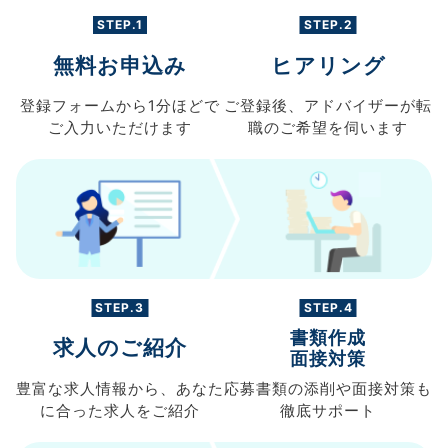
STEP.1
STEP.2
無料お申込み
ヒアリング
登録フォームから
1分ほどで
ご登録後、
アドバイザーが転
ご入力
いただけます
職の
ご希望を伺います
STEP.3
STEP.4
書類作成
求人のご紹介
面接対策
豊富な求人情報から、
あなた
応募書類の
添削や面接対策も
に合った求人を
ご紹介
徹底サポート