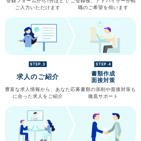
登録フォームから
1分ほどで
ご登録後、
アドバイザーが転
ご入力
いただけます
職の
ご希望を伺います
STEP.3
STEP.4
書類作成
求人のご紹介
面接対策
豊富な求人情報から、
あなた
応募書類の
添削や面接対策も
に合った求人を
ご紹介
徹底サポート