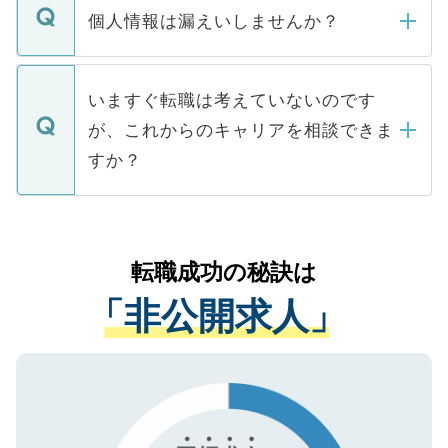
ん。また、仮に応募先から内定をいただい
個人情報は漏えいしませんか？
■応募殺到を避けるため 人気のある医療機
たとしても、ご本人が納得しない限り、内
関を公にしてしまうと、応募が殺到する場
定を承諾する必要はありません。内定先へ
個人情報が漏えいすることはありませんの
合があります。 選考を効率よく行うため
の辞退の連絡はキャリアパートナーが行い
で、ご安心ください。当サイトからの登録
いますぐ転職は考えていないのです
に、医療機関が求める条件に合った人材の
ますので、ご安心ください。
などで収集したご登録者様の個人情報は、
が、これからのキャリアを相談できま
みを人材紹介会社に依頼するケースが増え
ご本人のキャリアアップおよび転職活動の
ています。
すか？
支援を目的に使用いたします。お預かりし
ているすべての個人データはご本人の許可
お気軽にご相談ください。先生専任のキャ
なく、医療機関側に開示したり、第三者に
リアパートナーが将来のご希望などをおう
提供することは一切ありません。また弊社
かがいして、現在の医療機関の状況や紹介
転職成功の秘訣は
は、個人情報の取り扱いについての厳密な
経験をまじえながら、適切なアドバイスを
管理基準を満たした事業者のみに付与され
「非公開求人」
させていただきます。すぐにご転職をされ
る、プライバシーマークを取得済みです。
ない方には、長期的なサポートが可能です
ご登録いただいた個人情報は、SSL（デー
ので、まずはご登録ください。
タ暗号化）によって保護されていますの
で、機密保持に関してもご安心ください。