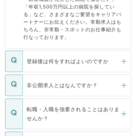
「年収1,500万円以上の病院を探してい
る」など、さまざまなご要望をキャリアパ
ートナーにお伝えください。常勤求人はも
ちろん、非常勤・スポットのお仕事紹介も
行なっております。
登録後は何をすればよいのですか
ご登録いただきましたら、弊社担当者がご
登録内容を確認し、その後メールもしくは
非公開求人とはなんですか？
お電話にて次のステップのご案内をいたし
ます。通常、5営業日以内にはご連絡をせて
マイナビDOCTORで取り扱っている求人の
いただきますので、しばらくお待ちくださ
うち約3割は、Webサイトからご覧いただ
転職・入職を強要されることはありま
い。
けない「非公開求人」です。非公開求人は
せんか？
下記の理由によって、一般には公開してい
ません。
転職・入職を強要することは一切ありませ