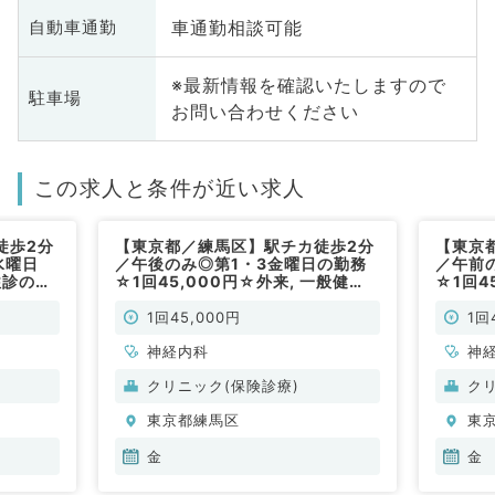
車通勤相談可能
自動車通勤
※最新情報を確認いたしますので
駐車場
お問い合わせください
この求人と条件が近い求人
徒歩2分
【東京都／練馬区】駅チカ徒歩2分
【東京
水曜日
／午後のみ◎第1・3金曜日の勤務
／午前
往診のお
☆1回45,000円☆外来, 一般健
☆1回4
常勤）
診・人間ドックのお仕事です！（神
診・人
経内科／非常勤）
経内科
1回45,000円
1回
神経内科
神
クリニック(保険診療)
ク
東京都練馬区
東
金
金