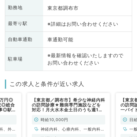
東京都調布市
勤務地
※詳細はお問い合わせください
最寄り駅
車通勤可能
自動車通勤
※最新情報を確認いたしますので
駐車場
お問い合わせください
この求人と条件が近い求人
1万円◎
【東京都／調布市】希少な神経内科
【東京
祝◎総合
の訪問診療★難病専門施設などを
の訪問
事◎駅徒
対応！月火水木金土日のうち週1日
一バイト
仕事（一
～勤務相談可・時給1万円～◎未経
内科／
験の先生歓迎！訪問診療のお仕事で
時給10,000円
日給
す（神経内科／非常勤）
科、外科
神経内科、心療内科、一般内科、
一
診療科
循環器内科、呼吸器内科、消化器