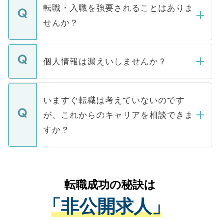
いただきますので、しばらくお待ちくださ
うち約3割は、Webサイトからご覧いただ
転職・入職を強要されることはありま
い。
けない「非公開求人」です。非公開求人は
せんか？
下記の理由によって、一般には公開してい
ません。
転職・入職を強要することは一切ありませ
ん。また、仮に応募先から内定をいただい
個人情報は漏えいしませんか？
■応募殺到を避けるため 人気のある医療機
たとしても、ご本人が納得しない限り、内
関を公にしてしまうと、応募が殺到する場
定を承諾する必要はありません。内定先へ
個人情報が漏えいすることはありませんの
合があります。 選考を効率よく行うため
の辞退の連絡はキャリアパートナーが行い
で、ご安心ください。当サイトからの登録
いますぐ転職は考えていないのです
に、医療機関が求める条件に合った人材の
ますので、ご安心ください。
などで収集したご登録者様の個人情報は、
が、これからのキャリアを相談できま
みを人材紹介会社に依頼するケースが増え
ご本人のキャリアアップおよび転職活動の
ています。
すか？
支援を目的に使用いたします。お預かりし
ているすべての個人データはご本人の許可
お気軽にご相談ください。先生専任のキャ
なく、医療機関側に開示したり、第三者に
リアパートナーが将来のご希望などをおう
提供することは一切ありません。また弊社
かがいして、現在の医療機関の状況や紹介
転職成功の秘訣は
は、個人情報の取り扱いについての厳密な
経験をまじえながら、適切なアドバイスを
管理基準を満たした事業者のみに付与され
「非公開求人」
させていただきます。すぐにご転職をされ
る、プライバシーマークを取得済みです。
ない方には、長期的なサポートが可能です