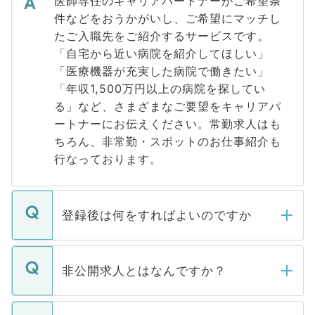
医師専任のキャリアパートナーがご希望条
件などをおうかがいし、ご希望にマッチし
たご入職先をご紹介するサービスです。
「自宅から近い病院を紹介してほしい」
「医療機器が充実した病院で働きたい」
「年収1,500万円以上の病院を探してい
る」など、さまざまなご要望をキャリアパ
ートナーにお伝えください。常勤求人はも
ちろん、非常勤・スポットのお仕事紹介も
行なっております。
登録後は何をすればよいのですか
ご登録いただきましたら、弊社担当者がご
登録内容を確認し、その後メールもしくは
非公開求人とはなんですか？
お電話にて次のステップのご案内をいたし
ます。通常、5営業日以内にはご連絡をせて
マイナビDOCTORで取り扱っている求人の