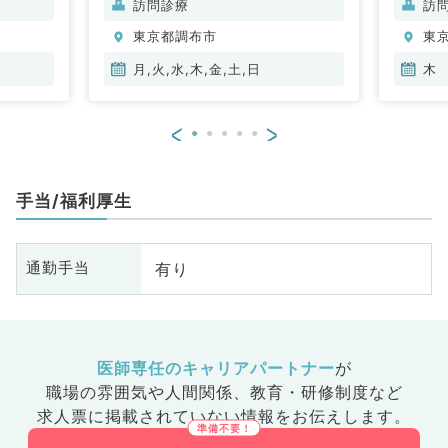
訪問診療
訪
内科、内分泌・代謝内科、腎臓内
東京都調布市
東
科、老年内科、膠原病科
月,火,水,木,金,土,日
木
<
>
手当/福利厚生
有り
通勤手当
医師専任のキャリアパートナー
が
職場の雰囲気や人間関係、
教育・研修制度など
求人票に掲載されていない情報をお伝えします。