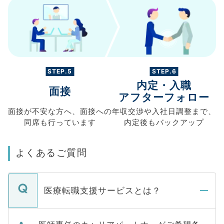
STEP.5
STEP.6
内定・入職
面接
アフターフォロー
面接が不安な方へ、
面接への
年収交渉や
入社日調整まで、
同席も
行っています
内定後もバックアップ
よくあるご質問
医療転職支援サービスとは？