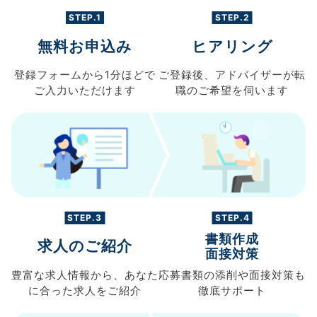
STEP.1
STEP.2
無料お申込み
ヒアリング
登録フォームから
1分ほどで
ご登録後、
アドバイザーが転
ご入力
いただけます
職の
ご希望を伺います
STEP.3
STEP.4
書類作成
求人のご紹介
面接対策
豊富な求人情報から、
あなた
応募書類の
添削や面接対策も
に合った求人を
ご紹介
徹底サポート