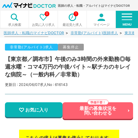
医師の求人・転職・アルバイトはマイナビDOCTOR
0
1
MENU
お気に入り求人
最近見た求人
マイページ
求人検索
医師求人・転職のマイナビDOCTOR
非常勤(アルバイト)医師求人
東京都
非常勤(アルバイト)求人
募集停止
【東京都／調布市】午後のみ3時間の外来勤務◎毎
週水曜・コマ4万円の午後バイト～駅チカのキレイ
な病院～（一般内科／非常勤）
更新日 : 2024/06/07
求人No : 616143
最新の募集状況を
お気に入り
問い合わせる
こちらの求人は募集を停止しております。