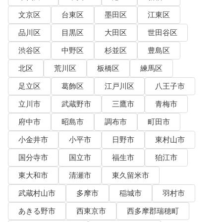
文京区
台東区
墨田区
江東区
品川区
目黒区
大田区
世田谷区
渋谷区
中野区
杉並区
豊島区
北区
荒川区
板橋区
練馬区
足立区
葛飾区
江戸川区
八王子市
立川市
武蔵野市
三鷹市
青梅市
府中市
昭島市
調布市
町田市
小金井市
小平市
日野市
東村山市
国分寺市
国立市
福生市
狛江市
東大和市
清瀬市
東久留米市
武蔵村山市
多摩市
稲城市
羽村市
あきる野市
西東京市
西多摩郡瑞穂町