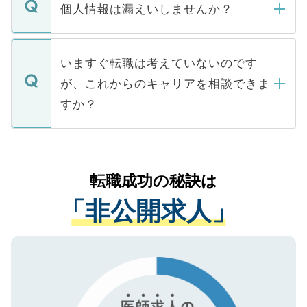
ん。また、仮に応募先から内定をいただい
個人情報は漏えいしませんか？
■応募殺到を避けるため 人気のある医療機
たとしても、ご本人が納得しない限り、内
関を公にしてしまうと、応募が殺到する場
定を承諾する必要はありません。内定先へ
個人情報が漏えいすることはありませんの
合があります。 選考を効率よく行うため
の辞退の連絡はキャリアパートナーが行い
で、ご安心ください。当サイトからの登録
いますぐ転職は考えていないのです
に、医療機関が求める条件に合った人材の
ますので、ご安心ください。
などで収集したご登録者様の個人情報は、
が、これからのキャリアを相談できま
みを人材紹介会社に依頼するケースが増え
ご本人のキャリアアップおよび転職活動の
ています。
すか？
支援を目的に使用いたします。お預かりし
ているすべての個人データはご本人の許可
お気軽にご相談ください。先生専任のキャ
なく、医療機関側に開示したり、第三者に
リアパートナーが将来のご希望などをおう
提供することは一切ありません。また弊社
かがいして、現在の医療機関の状況や紹介
転職成功の秘訣は
は、個人情報の取り扱いについての厳密な
経験をまじえながら、適切なアドバイスを
管理基準を満たした事業者のみに付与され
「非公開求人」
させていただきます。すぐにご転職をされ
る、プライバシーマークを取得済みです。
ない方には、長期的なサポートが可能です
ご登録いただいた個人情報は、SSL（デー
ので、まずはご登録ください。
タ暗号化）によって保護されていますの
で、機密保持に関してもご安心ください。