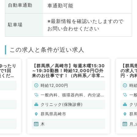
車通勤可能
自動車通勤
※最新情報を確認いたしますので
駐車場
お問い合わせください
この求人と条件が近い求人
ゆったり
【群馬県／高崎市】毎週木曜15:30
【群馬
で1回
～19:30勤務！時給12,000円◎外
の求人で
談くださ
来のお仕事です！（内科系／非常
円・内
勤）
／非常
時給12,000円
時給
一般内科、循環器内科、内分泌・
一
代謝内科
クリニック(保険診療)
ク
群馬県高崎市
群
木
月,