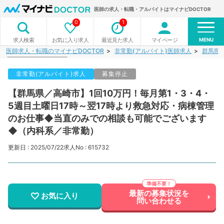
医師の求人・転職・アルバイトはマイナビDOCTOR
0
1
MENU
お気に入り求人
最近見た求人
マイページ
求人検索
医師求人・転職のマイナビDOCTOR
非常勤(アルバイト)医師求人
群馬県
非常勤(アルバイト)求人
募集停止
【群馬県／高崎市】1回10万円！毎月第1・3・4・
5週目土曜日17時～翌17時より救急対応・病棟管理
のお仕事◆当直のみでの相談も可能でございます
◆（内科系／非常勤）
更新日 : 2025/07/22
求人No : 615732
最新の募集状況を
お気に入り
問い合わせる