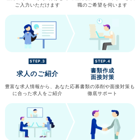
ご入力
いただけます
職の
ご希望を伺います
STEP.3
STEP.4
書類作成
求人のご紹介
面接対策
豊富な求人情報から、
あなた
応募書類の
添削や面接対策も
に合った求人を
ご紹介
徹底サポート