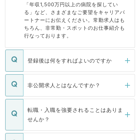
「年収1,500万円以上の病院を探してい
る」など、さまざまなご要望をキャリアパ
ートナーにお伝えください。常勤求人はも
ちろん、非常勤・スポットのお仕事紹介も
行なっております。
登録後は何をすればよいのですか
ご登録いただきましたら、弊社担当者がご
登録内容を確認し、その後メールもしくは
非公開求人とはなんですか？
お電話にて次のステップのご案内をいたし
ます。通常、5営業日以内にはご連絡をせて
マイナビDOCTORで取り扱っている求人の
いただきますので、しばらくお待ちくださ
うち約3割は、Webサイトからご覧いただ
転職・入職を強要されることはありま
い。
けない「非公開求人」です。非公開求人は
せんか？
下記の理由によって、一般には公開してい
ません。
転職・入職を強要することは一切ありませ