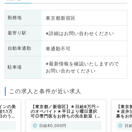
東京都新宿区
勤務地
※詳細はお問い合わせください
最寄り駅
車通勤不可
自動車通勤
※最新情報を確認いたしますので
駐車場
お問い合わせください
この求人と条件が近い求人
インの美
【東京都／新宿区】★日給8万円～
【東京
1.1万
のオペバイト★平日より曜日選択
★皮弁
日のうち
可◎専門医をお持ちの先生歓迎（形
募をお
2年4月
成外科／非常勤）
日曜の
常勤）
ニック
日給80,000円
日給
／非常