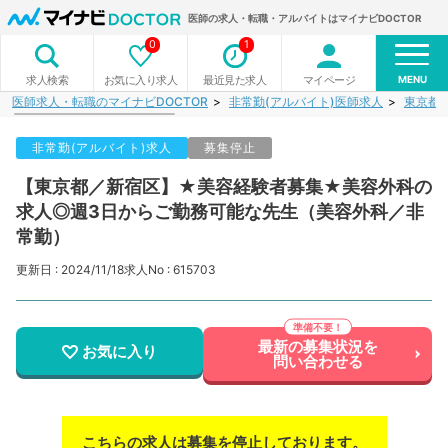
医師の求人・転職・アルバイトはマイナビDOCTOR
0
1
MENU
お気に入り求人
最近見た求人
マイページ
求人検索
医師求人・転職のマイナビDOCTOR
非常勤(アルバイト)医師求人
東京都
非常勤(アルバイト)求人
募集停止
【東京都／新宿区】★美容経験者募集★美容外科の
求人◎週3日からご勤務可能な先生（美容外科／非
常勤）
更新日 : 2024/11/18
求人No : 615703
最新の募集状況を
お気に入り
問い合わせる
こちらの求人は募集を停止しております。