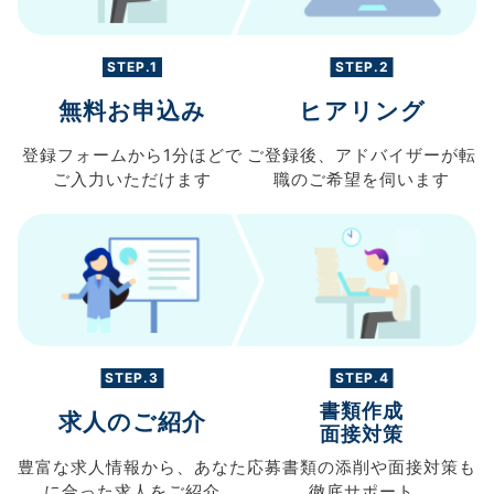
STEP.1
STEP.2
無料お申込み
ヒアリング
登録フォームから
1分ほどで
ご登録後、
アドバイザーが転
ご入力
いただけます
職の
ご希望を伺います
STEP.3
STEP.4
書類作成
求人のご紹介
面接対策
豊富な求人情報から、
あなた
応募書類の
添削や面接対策も
に合った求人を
ご紹介
徹底サポート