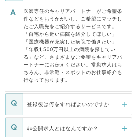
医師専任のキャリアパートナーがご希望条
件などをおうかがいし、ご希望にマッチし
たご入職先をご紹介するサービスです。
「自宅から近い病院を紹介してほしい」
「医療機器が充実した病院で働きたい」
「年収1,500万円以上の病院を探してい
る」など、さまざまなご要望をキャリアパ
ートナーにお伝えください。常勤求人はも
ちろん、非常勤・スポットのお仕事紹介も
行なっております。
登録後は何をすればよいのですか
ご登録いただきましたら、弊社担当者がご
登録内容を確認し、その後メールもしくは
非公開求人とはなんですか？
お電話にて次のステップのご案内をいたし