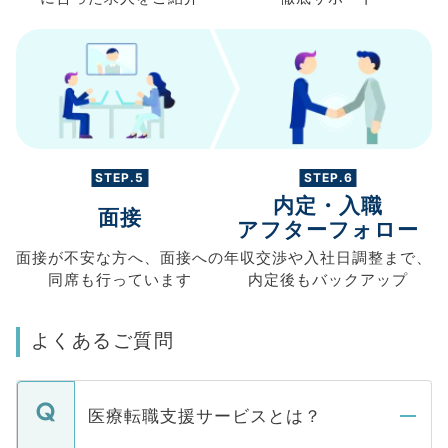
STEP.5
STEP.6
内定・入職
面接
アフターフォロー
面接が不安な方へ、
面接への
年収交渉や
入社日調整まで、
同席も
行っています
内定後もバックアップ
よくあるご質問
医療転職支援サービスとは？