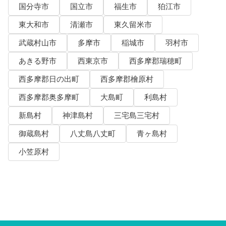
国分寺市
国立市
福生市
狛江市
東大和市
清瀬市
東久留米市
武蔵村山市
多摩市
稲城市
羽村市
あきる野市
西東京市
西多摩郡瑞穂町
西多摩郡日の出町
西多摩郡檜原村
西多摩郡奥多摩町
大島町
利島村
新島村
神津島村
三宅島三宅村
御蔵島村
八丈島八丈町
青ヶ島村
小笠原村