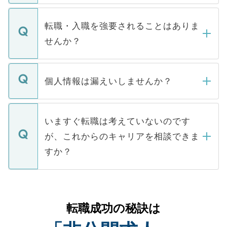
ます。通常、5営業日以内にはご連絡をせて
マイナビDOCTORで取り扱っている求人の
いただきますので、しばらくお待ちくださ
うち約3割は、Webサイトからご覧いただ
転職・入職を強要されることはありま
い。
けない「非公開求人」です。非公開求人は
せんか？
下記の理由によって、一般には公開してい
ません。
転職・入職を強要することは一切ありませ
ん。また、仮に応募先から内定をいただい
個人情報は漏えいしませんか？
■応募殺到を避けるため 人気のある医療機
たとしても、ご本人が納得しない限り、内
関を公にしてしまうと、応募が殺到する場
定を承諾する必要はありません。内定先へ
個人情報が漏えいすることはありませんの
合があります。 選考を効率よく行うため
の辞退の連絡はキャリアパートナーが行い
で、ご安心ください。当サイトからの登録
いますぐ転職は考えていないのです
に、医療機関が求める条件に合った人材の
ますので、ご安心ください。
などで収集したご登録者様の個人情報は、
が、これからのキャリアを相談できま
みを人材紹介会社に依頼するケースが増え
ご本人のキャリアアップおよび転職活動の
ています。
すか？
支援を目的に使用いたします。お預かりし
ているすべての個人データはご本人の許可
お気軽にご相談ください。先生専任のキャ
なく、医療機関側に開示したり、第三者に
リアパートナーが将来のご希望などをおう
提供することは一切ありません。また弊社
かがいして、現在の医療機関の状況や紹介
転職成功の秘訣は
は、個人情報の取り扱いについての厳密な
経験をまじえながら、適切なアドバイスを
管理基準を満たした事業者のみに付与され