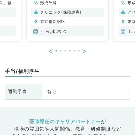
科、整形
形成外科
形
科、脳神
クリニック(保険診療)
ク
臓血管外
東京都新宿区
東
泌尿器
人科、眼
月,火,水,木,金
土,
道科、放
ョン科、
<
>
ク、人工
般内科、
、内分
手当/福利厚生
、老年内
科、消化
診療科、
有り
通勤手当
ドック、
、膠原病
大腸・肛
医師専任のキャリアパートナー
が
職場の雰囲気や人間関係、
教育・研修制度など