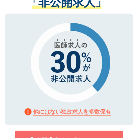
「非公開求人」
させていただきます。すぐにご転職をされ
る、プライバシーマークを取得済みです。
ない方には、長期的なサポートが可能です
ご登録いただいた個人情報は、SSL（デー
ので、まずはご登録ください。
タ暗号化）によって保護されていますの
で、機密保持に関してもご安心ください。
他にはない独占求人を多数保有