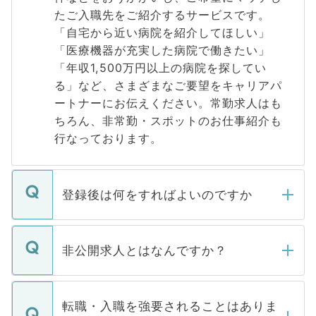
たご入職先をご紹介するサービスです。
「自宅から近い病院を紹介してほしい」
「医療機器が充実した病院で働きたい」
「年収1,500万円以上の病院を探してい
る」など、さまざまなご要望をキャリアパ
ートナーにお伝えください。常勤求人はも
ちろん、非常勤・スポットのお仕事紹介も
行なっております。
登録後は何をすればよいのですか
ご登録いただきましたら、弊社担当者がご
登録内容を確認し、その後メールもしくは
非公開求人とはなんですか？
お電話にて次のステップのご案内をいたし
ます。通常、5営業日以内にはご連絡をせて
マイナビDOCTORで取り扱っている求人の
いただきますので、しばらくお待ちくださ
うち約3割は、Webサイトからご覧いただ
転職・入職を強要されることはありま