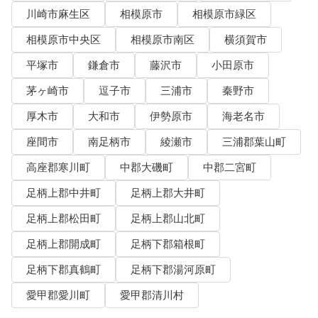
川崎市麻生区
相模原市
相模原市緑区
相模原市中央区
相模原市南区
横須賀市
平塚市
鎌倉市
藤沢市
小田原市
茅ヶ崎市
逗子市
三浦市
秦野市
厚木市
大和市
伊勢原市
海老名市
座間市
南足柄市
綾瀬市
三浦郡葉山町
高座郡寒川町
中郡大磯町
中郡二宮町
足柄上郡中井町
足柄上郡大井町
足柄上郡松田町
足柄上郡山北町
足柄上郡開成町
足柄下郡箱根町
足柄下郡真鶴町
足柄下郡湯河原町
愛甲郡愛川町
愛甲郡清川村