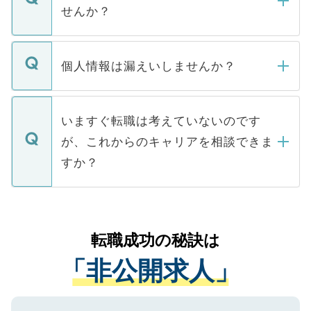
い。
けない「非公開求人」です。非公開求人は
せんか？
下記の理由によって、一般には公開してい
ません。
転職・入職を強要することは一切ありませ
ん。また、仮に応募先から内定をいただい
個人情報は漏えいしませんか？
■応募殺到を避けるため 人気のある医療機
たとしても、ご本人が納得しない限り、内
関を公にしてしまうと、応募が殺到する場
定を承諾する必要はありません。内定先へ
個人情報が漏えいすることはありませんの
合があります。 選考を効率よく行うため
の辞退の連絡はキャリアパートナーが行い
で、ご安心ください。当サイトからの登録
いますぐ転職は考えていないのです
に、医療機関が求める条件に合った人材の
ますので、ご安心ください。
などで収集したご登録者様の個人情報は、
が、これからのキャリアを相談できま
みを人材紹介会社に依頼するケースが増え
ご本人のキャリアアップおよび転職活動の
ています。
すか？
支援を目的に使用いたします。お預かりし
ているすべての個人データはご本人の許可
お気軽にご相談ください。先生専任のキャ
なく、医療機関側に開示したり、第三者に
リアパートナーが将来のご希望などをおう
提供することは一切ありません。また弊社
かがいして、現在の医療機関の状況や紹介
転職成功の秘訣は
は、個人情報の取り扱いについての厳密な
経験をまじえながら、適切なアドバイスを
管理基準を満たした事業者のみに付与され
「非公開求人」
させていただきます。すぐにご転職をされ
る、プライバシーマークを取得済みです。
ない方には、長期的なサポートが可能です
ご登録いただいた個人情報は、SSL（デー
ので、まずはご登録ください。
タ暗号化）によって保護されていますの