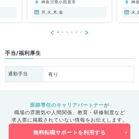
神奈川県小田原市
神
内科、血液内科、膠原病科
科
月,火,木,金
火,
<
>
手当/福利厚生
有り
通勤手当
医師専任のキャリアパートナー
が
職場の雰囲気や人間関係、
教育・研修制度など
求人票に掲載されていない情報をお伝えします。
無料転職サポートを利用する