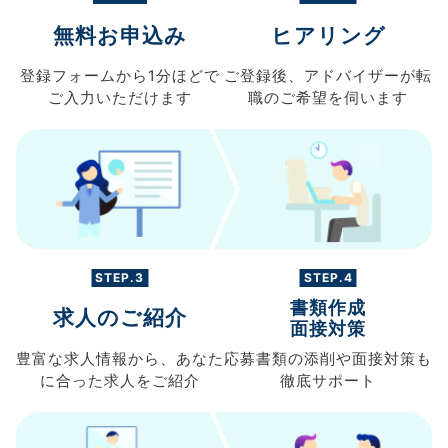
無料お申込み
ヒアリング
登録フォームから
1分ほどで
ご登録後、
アドバイザーが転
ご入力
いただけます
職の
ご希望を伺います
STEP.3
STEP.4
書類作成
求人のご紹介
面接対策
豊富な求人情報から、
あなた
応募書類の
添削や面接対策も
に合った求人を
ご紹介
徹底サポート