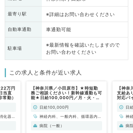
※詳細はお問い合わせください
最寄り駅
車通勤可能
自動車通勤
※最新情報を確認いたしますので
駐車場
お問い合わせください
この求人と条件が近い求人
22万円
【神奈川県／小田原市】★時短勤
【神奈
日当直
務ご相談ください！新幹線通勤も可
支給あ
非常勤）
能★日給100,000円／月・火・
対応バ
木・金曜日の訪問診療バイトです
1曜日
◎（内科系／非常勤）
勤）
日給100,000円
日給
消化器内
神経内科、一般内科、循環器内
神
科、消化
科、呼吸器内科、消化器内科、内
循
病院（一般）
病
分泌・代謝内科、腎臓内科、老年
内