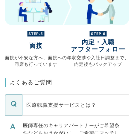
STEP.5
STEP.6
内定・入職
面接
アフターフォロー
面接が不安な方へ、
面接への
年収交渉や
入社日調整まで、
同席も
行っています
内定後もバックアップ
よくあるご質問
医療転職支援サービスとは？
医師専任のキャリアパートナーがご希望条
件などをおうかがいし、ご希望にマッチし