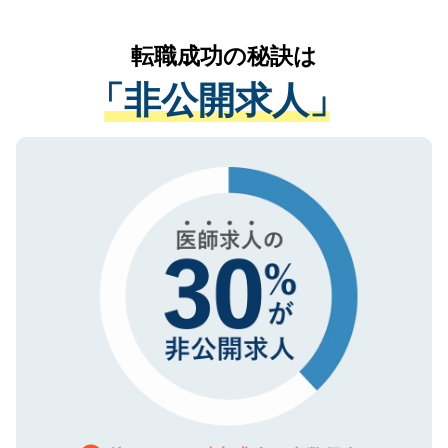
なく、医療機関側に開示したり、第三者に
リアパートナーが将来のご希望などをおう
提供することは一切ありません。また弊社
かがいして、現在の医療機関の状況や紹介
転職成功の秘訣は
は、個人情報の取り扱いについての厳密な
経験をまじえながら、適切なアドバイスを
管理基準を満たした事業者のみに付与され
「非公開求人」
させていただきます。すぐにご転職をされ
る、プライバシーマークを取得済みです。
ない方には、長期的なサポートが可能です
ご登録いただいた個人情報は、SSL（デー
ので、まずはご登録ください。
タ暗号化）によって保護されていますの
で、機密保持に関してもご安心ください。