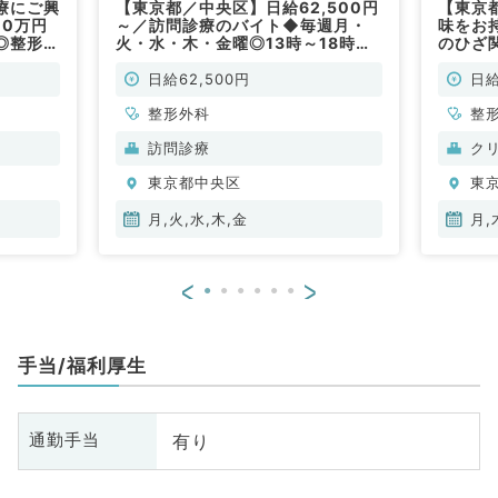
療にご興
【東京都／中央区】日給62,500円
【東京
10万円
～／訪問診療のバイト◆毎週月・
味をお
◎整形外
火・水・木・金曜◎13時～18時の
のひざ
経験にて
勤務◆人気エリアで通勤至便なク
専門医
ち1曜日
リニックです（整形外科／非常勤）
相談可
日給62,500円
日給
カクリニ
チカク
整形外科
勤）
整
訪問診療
ク
東京都中央区
東
月,火,水,木,金
月,
<
>
手当/福利厚生
有り
通勤手当