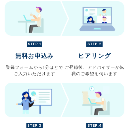
STEP.1
STEP.2
無料お申込み
ヒアリング
登録フォームから
1分ほどで
ご登録後、
アドバイザーが転
ご入力
いただけます
職の
ご希望を伺います
STEP.3
STEP.4