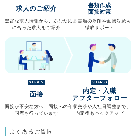
書類作成
求人のご紹介
面接対策
豊富な求人情報から、
あなた
応募書類の
添削や面接対策も
に合った求人を
ご紹介
徹底サポート
STEP.5
STEP.6
内定・入職
面接
アフターフォロー
面接が不安な方へ、
面接への
年収交渉や
入社日調整まで、
同席も
行っています
内定後もバックアップ
よくあるご質問