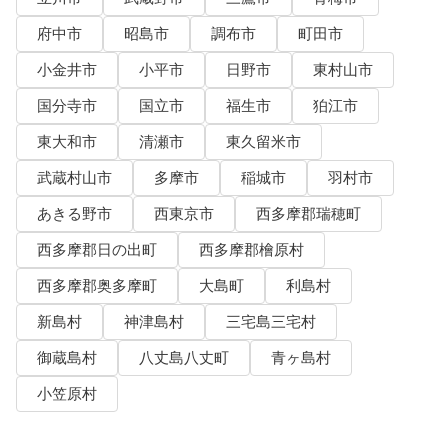
府中市
昭島市
調布市
町田市
小金井市
小平市
日野市
東村山市
国分寺市
国立市
福生市
狛江市
東大和市
清瀬市
東久留米市
武蔵村山市
多摩市
稲城市
羽村市
あきる野市
西東京市
西多摩郡瑞穂町
西多摩郡日の出町
西多摩郡檜原村
西多摩郡奥多摩町
大島町
利島村
新島村
神津島村
三宅島三宅村
御蔵島村
八丈島八丈町
青ヶ島村
小笠原村