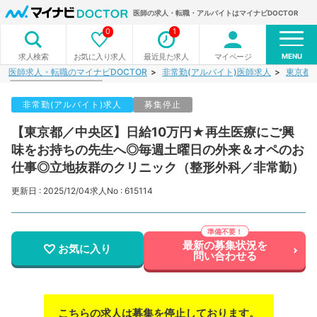
医師の求人・転職・アルバイトはマイナビDOCTOR
0
1
MENU
お気に入り求人
最近見た求人
マイページ
求人検索
医師求人・転職のマイナビDOCTOR
非常勤(アルバイト)医師求人
東京都
非常勤(アルバイト)求人
募集停止
【東京都／中央区】日給10万円★再生医療にご興
味をお持ちの先生へ◎毎週土曜日の外来＆オペのお
仕事◎立地抜群のクリニック（整形外科／非常勤）
更新日 : 2025/12/04
求人No : 615114
最新の募集状況を
お気に入り
問い合わせる
こちらの求人は募集を停止しております。