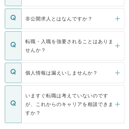
ご登録いただきましたら、弊社担当者がご
登録内容を確認し、その後メールもしくは
非公開求人とはなんですか？
お電話にて次のステップのご案内をいたし
ます。通常、5営業日以内にはご連絡をせて
マイナビDOCTORで取り扱っている求人の
いただきますので、しばらくお待ちくださ
うち約3割は、Webサイトからご覧いただ
転職・入職を強要されることはありま
い。
けない「非公開求人」です。非公開求人は
せんか？
下記の理由によって、一般には公開してい
ません。
転職・入職を強要することは一切ありませ
ん。また、仮に応募先から内定をいただい
個人情報は漏えいしませんか？
■応募殺到を避けるため 人気のある医療機
たとしても、ご本人が納得しない限り、内
関を公にしてしまうと、応募が殺到する場
定を承諾する必要はありません。内定先へ
個人情報が漏えいすることはありませんの
合があります。 選考を効率よく行うため
の辞退の連絡はキャリアパートナーが行い
で、ご安心ください。当サイトからの登録
いますぐ転職は考えていないのです
に、医療機関が求める条件に合った人材の
ますので、ご安心ください。
などで収集したご登録者様の個人情報は、
が、これからのキャリアを相談できま
みを人材紹介会社に依頼するケースが増え
ご本人のキャリアアップおよび転職活動の
ています。
すか？
支援を目的に使用いたします。お預かりし
ているすべての個人データはご本人の許可
お気軽にご相談ください。先生専任のキャ