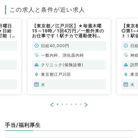
この求人と条件が近い求人
月曜日
【東京都／江戸川区】★毎週木曜
【東京
★日給
15～19時／1回4万円／一般外来の
◎第1
可能（一
お仕事です！駅チカで通勤便利
ト！駅
♪（一般内科／非常勤）
ック（
勤）
日給40,000円
日給
一般内科、消化器内科
神
科
クリニック(保険診療)
訪
化
東京都江戸川区
東
臓
原
火
火
<
>
手当/福利厚生