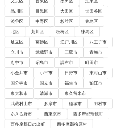
文京区
台東区
墨田区
江東区
品川区
目黒区
大田区
世田谷区
渋谷区
中野区
杉並区
豊島区
北区
荒川区
板橋区
練馬区
足立区
葛飾区
江戸川区
八王子市
立川市
武蔵野市
三鷹市
青梅市
府中市
昭島市
調布市
町田市
小金井市
小平市
日野市
東村山市
国分寺市
国立市
福生市
狛江市
東大和市
清瀬市
東久留米市
武蔵村山市
多摩市
稲城市
羽村市
あきる野市
西東京市
西多摩郡瑞穂町
西多摩郡日の出町
西多摩郡檜原村