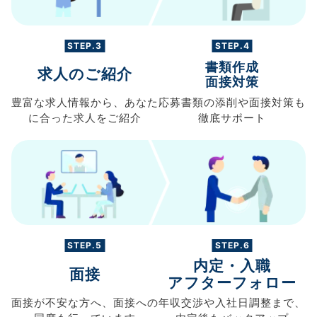
STEP.3
STEP.4
書類作成
求人のご紹介
面接対策
豊富な求人情報から、
あなた
応募書類の
添削や面接対策も
に合った求人を
ご紹介
徹底サポート
STEP.5
STEP.6
内定・入職
面接
アフターフォロー
面接が不安な方へ、
面接への
年収交渉や
入社日調整まで、