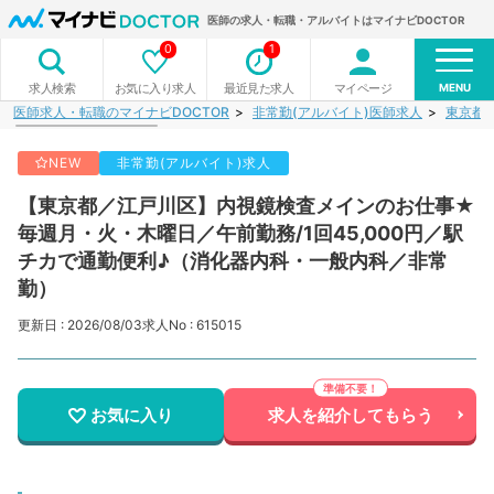
医師の求人・転職・アルバイトはマイナビDOCTOR
0
1
MENU
お気に入り求人
最近見た求人
マイページ
求人検索
医師求人・転職のマイナビDOCTOR
非常勤(アルバイト)医師求人
東京都
NEW
非常勤(アルバイト)求人
【東京都／江戸川区】内視鏡検査メインのお仕事★
毎週月・火・木曜日／午前勤務/1回45,000円／駅
チカで通勤便利♪（消化器内科・一般内科／非常
勤）
更新日 : 2026/08/03
求人No : 615015
お気に入り
求人を紹介してもらう