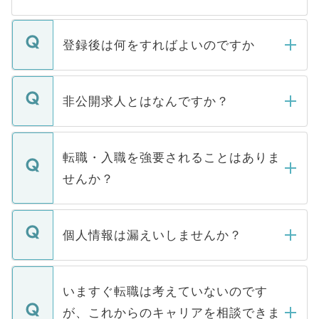
登録後は何をすればよいのですか
ご登録いただきましたら、弊社担当者がご
登録内容を確認し、その後メールもしくは
非公開求人とはなんですか？
お電話にて次のステップのご案内をいたし
ます。通常、5営業日以内にはご連絡をせて
マイナビDOCTORで取り扱っている求人の
いただきますので、しばらくお待ちくださ
うち約3割は、Webサイトからご覧いただ
転職・入職を強要されることはありま
い。
けない「非公開求人」です。非公開求人は
せんか？
下記の理由によって、一般には公開してい
ません。
転職・入職を強要することは一切ありませ
ん。また、仮に応募先から内定をいただい
個人情報は漏えいしませんか？
■応募殺到を避けるため 人気のある医療機
たとしても、ご本人が納得しない限り、内
関を公にしてしまうと、応募が殺到する場
定を承諾する必要はありません。内定先へ
個人情報が漏えいすることはありませんの
合があります。 選考を効率よく行うため
の辞退の連絡はキャリアパートナーが行い
で、ご安心ください。当サイトからの登録
いますぐ転職は考えていないのです
に、医療機関が求める条件に合った人材の
ますので、ご安心ください。
などで収集したご登録者様の個人情報は、
が、これからのキャリアを相談できま
みを人材紹介会社に依頼するケースが増え