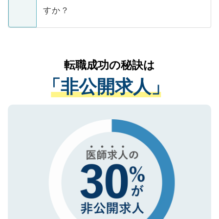
ご本人のキャリアアップおよび転職活動の
ています。
すか？
支援を目的に使用いたします。お預かりし
ているすべての個人データはご本人の許可
お気軽にご相談ください。先生専任のキャ
なく、医療機関側に開示したり、第三者に
リアパートナーが将来のご希望などをおう
提供することは一切ありません。また弊社
かがいして、現在の医療機関の状況や紹介
転職成功の秘訣は
は、個人情報の取り扱いについての厳密な
経験をまじえながら、適切なアドバイスを
管理基準を満たした事業者のみに付与され
「非公開求人」
させていただきます。すぐにご転職をされ
る、プライバシーマークを取得済みです。
ない方には、長期的なサポートが可能です
ご登録いただいた個人情報は、SSL（デー
ので、まずはご登録ください。
タ暗号化）によって保護されていますの
で、機密保持に関してもご安心ください。