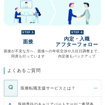
STEP.5
STEP.6
内定・入職
面接
アフターフォロー
面接が不安な方へ、
面接への
年収交渉や
入社日調整まで、
同席も
行っています
内定後もバックアップ
よくあるご質問
医療転職支援サービスとは？
医師専任のキャリアパートナーがご希望条