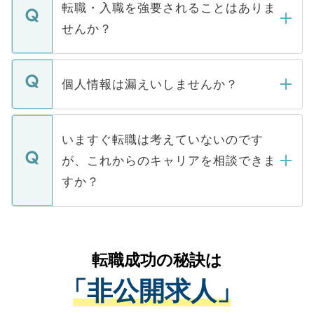
いただきますので、しばらくお待ちくださ
うち約3割は、Webサイトからご覧いただ
転職・入職を強要されることはありま
い。
けない「非公開求人」です。非公開求人は
せんか？
下記の理由によって、一般には公開してい
ません。
転職・入職を強要することは一切ありませ
ん。また、仮に応募先から内定をいただい
個人情報は漏えいしませんか？
■応募殺到を避けるため 人気のある医療機
たとしても、ご本人が納得しない限り、内
関を公にしてしまうと、応募が殺到する場
定を承諾する必要はありません。内定先へ
個人情報が漏えいすることはありませんの
合があります。 選考を効率よく行うため
の辞退の連絡はキャリアパートナーが行い
で、ご安心ください。当サイトからの登録
いますぐ転職は考えていないのです
に、医療機関が求める条件に合った人材の
ますので、ご安心ください。
などで収集したご登録者様の個人情報は、
が、これからのキャリアを相談できま
みを人材紹介会社に依頼するケースが増え
ご本人のキャリアアップおよび転職活動の
ています。
すか？
支援を目的に使用いたします。お預かりし
ているすべての個人データはご本人の許可
お気軽にご相談ください。先生専任のキャ
なく、医療機関側に開示したり、第三者に
リアパートナーが将来のご希望などをおう
提供することは一切ありません。また弊社
かがいして、現在の医療機関の状況や紹介
転職成功の秘訣は
は、個人情報の取り扱いについての厳密な
経験をまじえながら、適切なアドバイスを
管理基準を満たした事業者のみに付与され
「非公開求人」
させていただきます。すぐにご転職をされ
る、プライバシーマークを取得済みです。
ない方には、長期的なサポートが可能です
ご登録いただいた個人情報は、SSL（デー