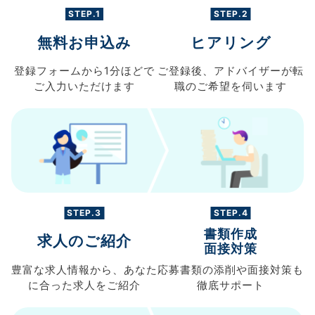
STEP.1
STEP.2
無料お申込み
ヒアリング
登録フォームから
1分ほどで
ご登録後、
アドバイザーが転
ご入力
いただけます
職の
ご希望を伺います
STEP.3
STEP.4
書類作成
求人のご紹介
面接対策
豊富な求人情報から、
あなた
応募書類の
添削や面接対策も
に合った求人を
ご紹介
徹底サポート