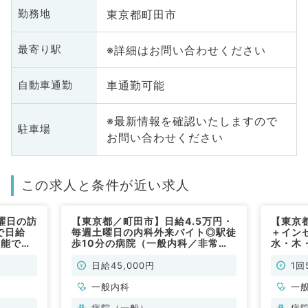
東京都町田市
勤務地
※詳細はお問い合わせください
最寄り駅
車通勤可能
自動車通勤
※最新情報を確認いたしますので
駐車場
お問い合わせください
この求人と条件が近い求人
曜日の訪
【東京都／町田市】日給4.5万円・
【東京都
で日給
毎週土曜日の内科外来バイト◎駅徒
＋イン
可能で
歩10分の病院（一般内科／非常
水・木
勤）
可能な
常勤）
日給45,000円
1回
一般内科
一
病院（一般）
病