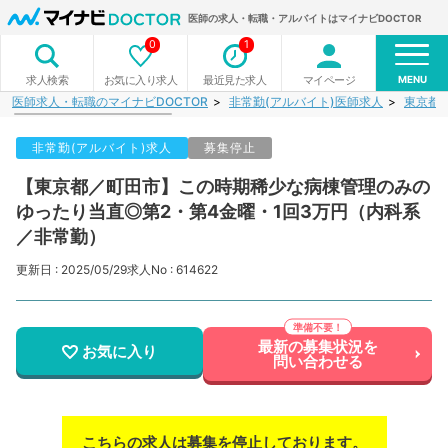
医師の求人・転職・アルバイトはマイナビDOCTOR
0
1
MENU
お気に入り求人
最近見た求人
マイページ
求人検索
医師求人・転職のマイナビDOCTOR
非常勤(アルバイト)医師求人
東京都
非常勤(アルバイト)求人
募集停止
【東京都／町田市】この時期稀少な病棟管理のみの
ゆったり当直◎第2・第4金曜・1回3万円（内科系
／非常勤）
更新日 : 2025/05/29
求人No : 614622
最新の募集状況を
お気に入り
問い合わせる
こちらの求人は募集を停止しております。