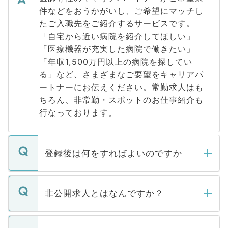
件などをおうかがいし、ご希望にマッチし
たご入職先をご紹介するサービスです。
「自宅から近い病院を紹介してほしい」
「医療機器が充実した病院で働きたい」
「年収1,500万円以上の病院を探してい
る」など、さまざまなご要望をキャリアパ
ートナーにお伝えください。常勤求人はも
ちろん、非常勤・スポットのお仕事紹介も
行なっております。
登録後は何をすればよいのですか
ご登録いただきましたら、弊社担当者がご
登録内容を確認し、その後メールもしくは
非公開求人とはなんですか？
お電話にて次のステップのご案内をいたし
ます。通常、5営業日以内にはご連絡をせて
マイナビDOCTORで取り扱っている求人の