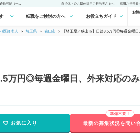
【埼玉県／狭山市】日給8.5万円◎毎週金曜日、外来対応のみ／マイカー通勤可能（一般内科／非常勤）非常勤(アルバイト)の求人｜医師の求人・転職・アルバイトは【マイナビDOCTOR】
自治体・公共団体採用ご担当者さまへ
採用ご担当者
お気
す
転職をご検討の方へ
お役立ちガイド
ト)医師求人
埼玉県
狭山市
【埼玉県／狭山市】日給8.5万円◎毎週金曜
.5万円◎毎週金曜日、外来対応の
お気に入り
最新の募集状況を問い