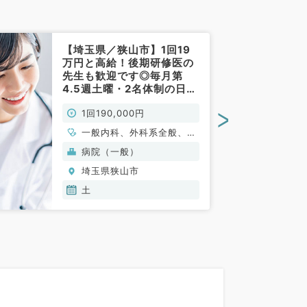
【埼玉県／狭山市】1回19
万円と高給！後期研修医の
先生も歓迎です◎毎月第
4.5週土曜・2名体制の日当
直バイト～（外科系／非常
>
1回190,000円
勤）
一般内科、外科系全般、一
般外科
病院（一般）
埼玉県狭山市
土