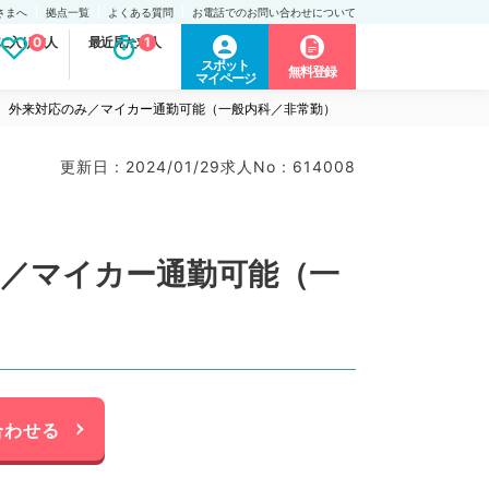
さまへ
拠点一覧
よくある質問
お電話でのお問い合わせについて
に入り求人
0
最近見た求人
1
スポット
無料登録
マイページ
日、外来対応のみ／マイカー通勤可能（一般内科／非常勤）
更新日 : 2024/01/29
求人No : 614008
み／マイカー通勤可能（一
合わせる