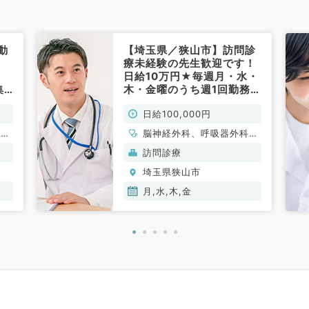
動
【埼玉県／狭山市】訪問診
療未経験の先生歓迎です！
・
日給10万円★毎週月・水・
集
木・金曜のうち週1回勤務
★日給10万円★駅徒歩3分
日給100,000円
とアクセス抜群のクリニッ
ク～（内科系、外科系／非
、一
脳神経外科、呼吸器外科、
常勤）
心臓血管外科、一般内科、
訪問診療
循環器内科、呼吸器内科、
埼玉県狭山市
消化器内科、内分泌・代謝
内科、外科系全般、一般外
月,水,木,金
科、消化器外科、科目不問