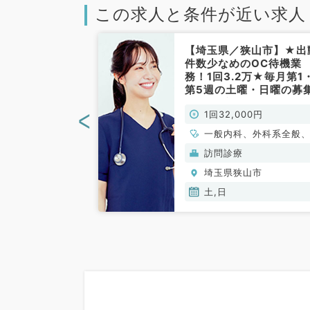
この求人と条件が近い求人
山市】1回6万
【埼玉県／狭山市】★出
修医の先生も歓
件数少なめのOC待機業
第1土曜日 当
務！1回3.2万★毎月第1
時間調整も応相
第5週の土曜・日曜の募
系／非常勤）
★出動手当あり！（内科
<
00円
1回32,000円
系・外科系／非常勤）
一般内科、外科系全般
般外科
般）
訪問診療
山市
埼玉県狭山市
土,日