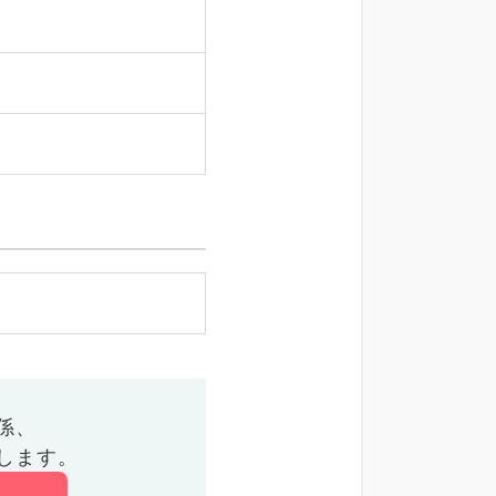
係、
します。