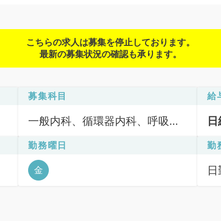
こちらの求人は募集を停止しております。
最新の募集状況の確認も承ります。
募集科目
給
一般内科、循環器内科、呼吸器
日
内科、消化器内科、内分泌・代
勤務曜日
勤
謝内科、老年内科
日
金
6